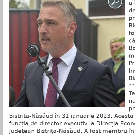
a 
de
pr
Bi
fo
că
Bo
mi
Pr
In
Bi
**
Te
nu
pr
Bistrița-Năsăud în 31 ianuarie 2023. Acesta
funcția de director executiv la Direcția Econ
Județean Bistrița-Năsăud. A fost membru în 