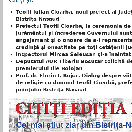
Teofil Iulian Cioarba, noul prefect al jude
Bistrița-Năsăud
Prefectul Teofil Cioarbă, la ceremonia de
Jurământul şi încrederea Guvernului sun
angajament și o onoare de a-i reprezent
credință și onestitate pe toți cetățenii j
Inspectorul Mircea Seleuşan şi-a înainta
Deputatul AUR Tiberiu Boșutar solicită d
premierului Ilie Bolojan
Prof. dr. Florin I. Bojor: Dialog despre vii
de religie cu domnul Teofil Cioarbă, pref
judeţului Bistriţa-Năsăud