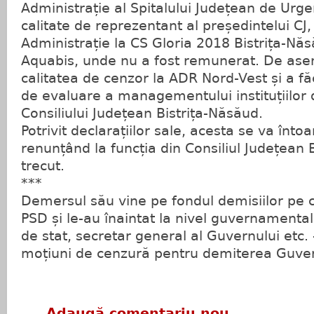
Administrație al Spitalului Județean de Urgen
calitate de reprezentant al președintelui CJ, 
Administrație la CS Gloria 2018 Bistrița-Năs
Aquabis, unde nu a fost remunerat. De as
calitatea de cenzor la ADR Nord-Vest și a fă
de evaluare a managementului instituțiilor
Consiliului Județean Bistrița-Năsăud.
Potrivit declarațiilor sale, acesta se va înto
renunțând la funcția din Consiliul Județean 
trecut.
***
Demersul său vine pe fondul demisiilor pe c
PSD și le-au înaintat la nivel guvernamental 
de stat, secretar general al Guvernului etc. 
moțiuni de cenzură pentru demiterea Guver
Adaugă comentariu nou