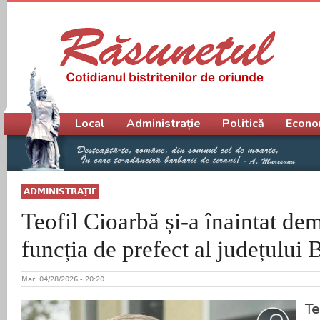
Meniu principal
Local
Administrație
Politică
Econo
ADMINISTRAŢIE
Teofil Cioarbă și-a înaintat dem
funcția de prefect al județului 
Mar, 04/28/2026 - 20:20
Te