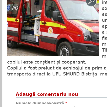
in
so
as
un
ap
a 
fi
me
Ti
mo
copilul este conștient și cooperant.
Copilul a fost preluat de echipajul de prim aj
transporta direct la UPU SMURD Bistrița, m
Adaugă comentariu nou
Numele dumneavoastră
*