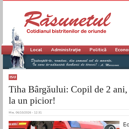
Meniu principal
Local
Administrație
Politică
Econo
ISU
Tiha Bârgăului: Copil de 2 ani,
la un picior!
Mie, 06/10/2026 - 12:31
Ec