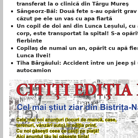
transferat la o clinică din Târgu Mureş
Sângeorz-Băi: Două fete s-au opărit grav
căzut pe ele un vas cu apa fiartă
Un copil de doi ani din Lunca Leșului, cu 
corp, este transportat la spital! S-a opări
fierbinte
Copilaş de numai un an, opărit cu apă fier
Lunca Ilvei!
Tiha Bârgăului: Accident între un jeep și
autocamion