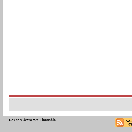
Design şi dezvoltare:
Linuxship