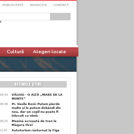
PUBLICITATE
REDACŢIA
CONTACT
e
ular de căutare
Cultură
Alegeri locale
09:44
VĂLIUG – O ALTĂ „MARE DE LA
MUNTE”
09:38
Pr. Vasile Beni: Putem pierde
multe și le putem dobândi din
nou, dar un copil nu poate fi
înlocuit cu nimic
09:25
Mașină acroșată de tren la
Măgura Ilvei
22:05
Autoturism răsturnat la Figa