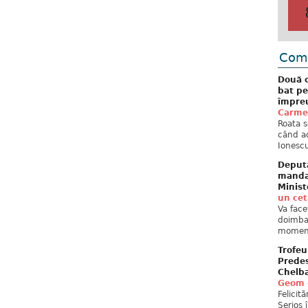
Come
Două c
bat pe
împreu
Carme
Roata s
când ac
Ionescu
Deput
mandat
Minist
un ce
Va face
doimban
moment
Trofeu
Predes
Chelb
Geom
Felicit
Serios 