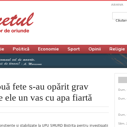
ARHIVA
Căutar
Form
ie
Politică
Economie
Sport
Opinii
Religie
ă fete s-au opărit grav
Dum, 
 ele un vas cu apa fiartă
Dum, 
Dum, 
Sâm, 
nștiente și stabilizate la UPU SMURD Bistrița pentru investigații