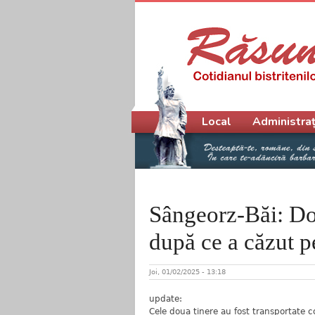
Meniu principal
Local
Administraț
Sângeorz-Băi: Dou
după ce a căzut pe
Joi, 01/02/2025 - 13:18
update:
Cele doua tinere au fost transportate co