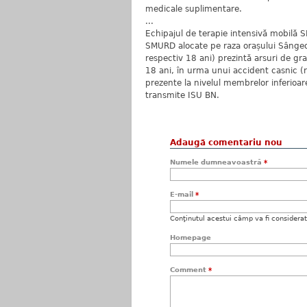
medicale suplimentare.
...
Echipajul de terapie intensivă mobilă S
SMURD alocate pe raza orașului Sângeor
respectiv 18 ani) prezintă arsuri de gra
18 ani, în urma unui accident casnic (re
prezente la nivelul membrelor inferioare
transmite ISU BN.
Adaugă comentariu nou
Numele dumneavoastră
*
E-mail
*
Conţinutul acestui câmp va fi considerat c
Homepage
Comment
*