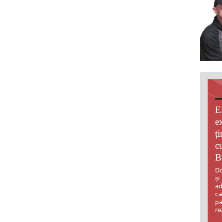
E
e
ț
c
B
Do
și
ad
ca
pa
re