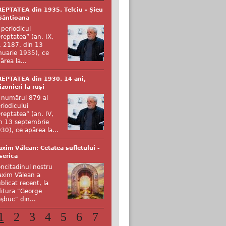
EPTATEA din 1935. Telciu - Șieu
Sântioana
 periodicul
reptatea” (an. IX,
. 2187, din 13
nuarie 1935), ce
ărea la...
EPTATEA din 1930. 14 ani,
izonieri la ruși
 numărul 879 al
riodicului
reptatea” (an. IV,
n 13 septembrie
30), ce apărea la...
xim Vălean: Cetatea sufletului -
serica
ncitadinul nostru
xim Vălean a
blicat recent, la
itura "George
şbuc" din...
1
2
3
4
5
6
7