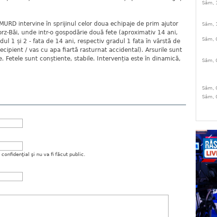
Sâm, 
MURD intervine în sprijinul celor doua echipaje de prim ajutor
Sâm, 
z-Băi, unde intr-o gospodărie două fete (aproximativ 14 ani,
Sâm, 
dul 1 și 2 - fata de 14 ani, respectiv gradul 1 fata în vârstă de
cipient / vas cu apa fiartă rasturnat accidental). Arsurile sunt
. Fetele sunt conștiente, stabile. Intervenția este în dinamică,
Sâm, 
Sâm, 
Sâm, 
onfidenţial şi nu va fi făcut public.