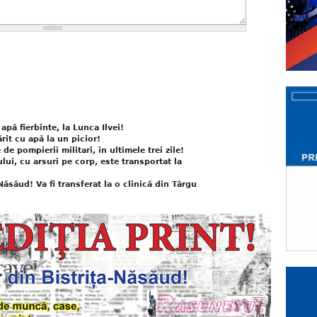
pă fierbinte, la Lunca Ilvei!
rit cu apă la un picior!
e pompierii militari, în ultimele trei zile!
lui, cu arsuri pe corp, este transportat la
 Năsăud! Va fi transferat la o clinică din Târgu