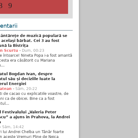
8
9
ntarii
ântăreţe de muzică populară se
 acelaşi bărbat. Cei 3 au fost
nă la Bistriţa
n Scurtu
-
Dum, 00:23
e întoarce! Nineta Popa i-a fost amantă
esta era căsătorit cu Mariana
...
atul Bogdan Ivan, despre
ul său și deciziile luate la
erul Energiei
tatean
-
Sâm, 20:22
ti de cacao cu explicatiile voastre, de
i ca de obicei. Bine ca a fost
ul...
l Festivalului „Valeria Peter
cu” a ajuns în Prahova, la Andrei
a
-
Sâm, 14:42
ări lui Andrei Chelba un Tânăr foarte
în aceste Vremuri Pline de Neica