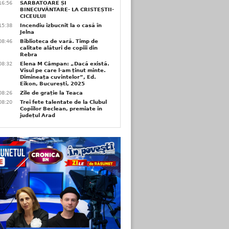
16:56
SĂRBĂTOARE ȘI
BINECUVÂNTARE- LA CRISTEȘTII-
CICEULUI
15:38
Incendiu izbucnit la o casă în
Jelna
08:46
Biblioteca de vară. Timp de
calitate alături de copiii din
Rebra
08:32
Elena M Câmpan: „Dacă există.
Visul pe care l-am ținut minte.
Dimineața cuvintelor”, Ed.
Eikon, București, 2025
08:26
Zile de grație la Teaca
08:20
Trei fete talentate de la Clubul
Copiilor Beclean, premiate in
județul Arad