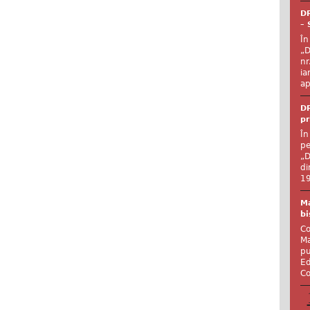
DR
– 
În
„D
nr
ia
ap
DR
pr
În
pe
„D
di
19
Ma
bi
Co
Ma
pu
Ed
Co