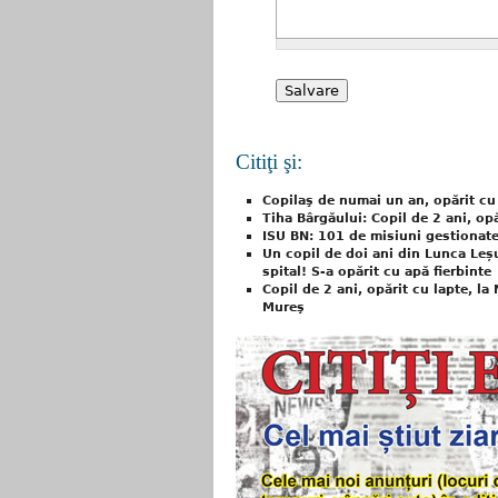
Citiţi şi:
Copilaş de numai un an, opărit cu a
Tiha Bârgăului: Copil de 2 ani, opă
ISU BN: 101 de misiuni gestionate d
Un copil de doi ani din Lunca Leșu
spital! S-a opărit cu apă fierbinte
Copil de 2 ani, opărit cu lapte, la
Mureş