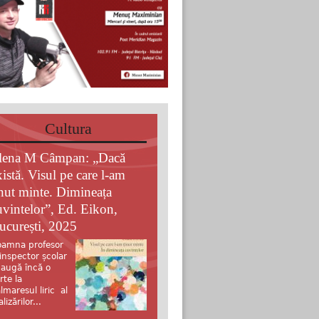
Cultura
lena M Câmpan: „Dacă
xistă. Visul pe care l-am
inut minte. Dimineața
uvintelor”, Ed. Eikon,
ucurești, 2025
amna profesor
 inspector școlar
augă încă o
rte la
lmaresul liric al
alizărilor...