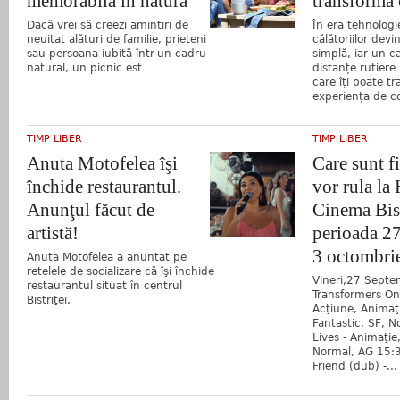
memorabilă în natură
transformă 
Dacă vrei să creezi amintiri de
În era tehnologie
neuitat alături de familie, prieteni
călătoriilor devi
sau persoana iubită într-un cadru
simplă, iar un c
natural, un picnic est
distanțe rutiere
care îți poate t
experiența de c
TIMP LIBER
TIMP LIBER
Anuta Motofelea îşi
Care sunt f
închide restaurantul.
vor rula la
Anunţul făcut de
Cinema Bist
artistă!
perioada 27
3 octombri
Anuta Motofelea a anuntat pe
retelele de socializare că îşi închide
Vineri,27 Septe
restaurantul situat în centrul
Transformers On
Bistriţei.
Acţiune, Animaţi
Fantastic, SF, 
Lives - Animaţie
Normal, AG 15:
Friend (dub) -...