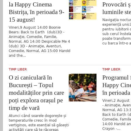
la Happy Cinema
Provocări ș
Bistrița, în perioada 9-
luminile ste
15 august!
Navigația noctu
experiență unică
Vineri,9 August 14:00 Boonie
pentru iubitorii
Bears: Back to Earth (dub)3D -
sub cerul înstelat
Animaţie, Comedie, Familie,
poate transform
Normal, AG 14:30 Despicable Me 4
cu barca într-o 
(dub) 3D - Animaţie, Aventuri,
Comedie, Normal, AG 15:00 Harold
and the...
TIMP LIBER
TIMP LIBER
O zi caniculară în
Programul f
București – Topul
Happy Cine
modalităților prin care
în perioada
poți explora orașul pe
Vineri,2 August
- Animaţie, Aven
timp de vară
Normal, AG 13:3
Back to Earth (
Atunci când soarele dogorește și
Comedie, Famili
temperaturile cresc în mod
14:00 Harold an
vertiginos, este esențial să găsești
Crayon -...
activități care să te răcoreas