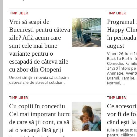
TIMP LIBER
TIMP LIBER
Vrei să scapi de
Programul f
București pentru câteva
Happy CIne
zile? Află acum care
în perioada 
sunt cele mai bune
august
variante pentru o
Vineri,26 Iulie 
Back to Earth (
escapadă de câteva zile
Comedie, Famili
cu zbor din Otopeni
14:30 Întors pe
Animaţie, Avent
Uneori simțim nevoia să scăpăm
Dramă, Familie, 
câteva zile de stresul cotidian.
Normal,...
TIMP LIBER
TIMP LIBER
Cu copiii în concediu.
Ce accesorii
Cel mai important lucru
vor fi de fo
de care să ții cont, ca să
când ești l
ai o vacanță fără griji
Iulie și august s
pentru călătorii 