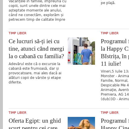
Vacanțele în familie, împreună cu
pe plajă.
copiii, sunt unele dintre cele mai
așteptate momente ale anului,
când ne conectăm, explorăm și
petrecem timp de calitate împre
TIMP LIBER
TIMP LIBER
Ce lucruri să-ți iei cu
Programul 
tine, atunci când mergi
la Happy C
la o cabană cu familia?
BIstrița, în
11 iulie!
Adevărul este că o excursie la
cabană este frumoasă, dar și
Vineri,5 Iulie 1
provocatoare, mai ales dacă ai
Monster - Animaţ
alături copii de vârste și etape
Familie, Normal
diferite.
Despicable Me 4
Animaţie, Avent
Premiera, AG 14
(dub)3D - Animaţ
TIMP LIBER
TIMP LIBER
Oferta Egipt: un ghid
Programul f
scurt pentru cei care
Happy Cine