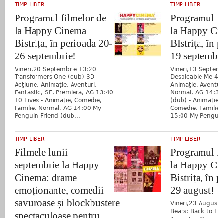
TIMP LIBER
TIMP LIBER
Programul filmelor de
Programul 
la Happy Cinema
la Happy C
Bistrița, în perioada 20-
BIstrița, în
26 septembrie!
19 septemb
Vineri,20 Septembrie 13:20
Vineri,13 Septe
Transformers One (dub) 3D -
Despicable Me 4
Acţiune, Animaţie, Aventuri,
Animaţie, Avent
Fantastic, SF, Premiera, AG 13:40
Normal, AG 14:3
10 Lives - Animaţie, Comedie,
(dub) - Animaţie
Familie, Normal, AG 14:00 My
Comedie, Famili
Penguin Friend (dub...
15:00 My Pengui
TIMP LIBER
TIMP LIBER
Filmele lunii
Programul 
septembrie la Happy
la Happy C
Cinema: drame
Bistrița, în
emoționante, comedii
29 august!
savuroase și blockbustere
Vineri,23 Augus
Bears: Back to 
spectaculoase pentru