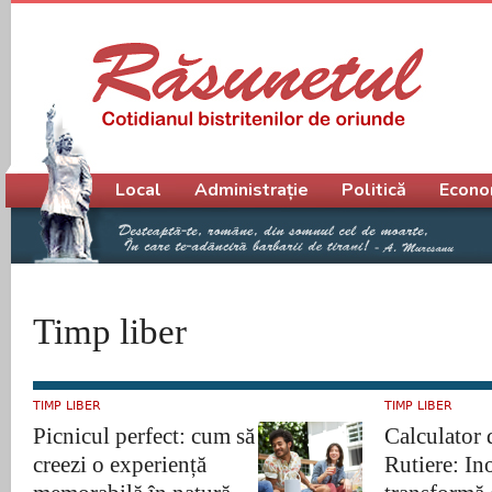
Meniu principal
Local
Administrație
Politică
Econo
Timp liber
TIMP LIBER
TIMP LIBER
Picnicul perfect: cum să
Calculator 
creezi o experiență
Rutiere: Ino