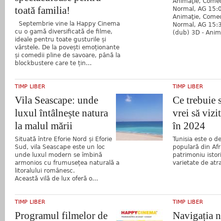
Animaţie, Comed
toată familia!
Normal, AG 15:0
Animaţie, Comed
Septembrie vine la Happy Cinema
Normal, AG 15:
cu o gamă diversificată de filme,
(dub) 3D - Anima
ideale pentru toate gusturile și
vârstele. De la povești emoționante
și comedii pline de savoare, până la
blockbustere care te țin...
TIMP LIBER
TIMP LIBER
Vila Seascape: unde
Ce trebuie s
luxul întâlnește natura
vrei să vizi
la malul mării
în 2024
Situată între Eforie Nord și Eforie
Tunisia este o de
Sud, vila Seascape este un loc
populară din Af
unde luxul modern se îmbină
patrimoniu istor
armonios cu frumusețea naturală a
varietate de atra
litoralului românesc.
Această vilă de lux oferă o...
TIMP LIBER
TIMP LIBER
Programul filmelor de
Navigația n