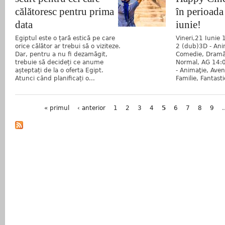
călătoresc pentru prima
în perioada
data
iunie!
Egiptul este o țară estică pe care
Vineri,21 Iunie 
orice călător ar trebui să o viziteze.
2 (dub)3D - Ani
Dar, pentru a nu fi dezamăgit,
Comedie, Dramă,
trebuie să decideți ce anume
Normal, AG 14:0
așteptați de la o oferta Egipt.
- Animaţie, Aven
Atunci când planificați o...
Familie, Fantast
Pagini
« primul
‹ anterior
1
2
3
4
5
6
7
8
9