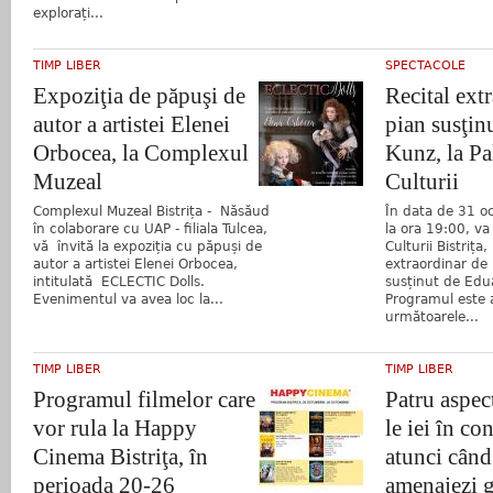
explorați...
TIMP LIBER
SPECTACOLE
Expoziţia de păpuşi de
Recital ext
autor a artistei Elenei
pian susţin
Orbocea, la Complexul
Kunz, la Pa
Muzeal
Culturii
Complexul Muzeal Bistrița - Năsăud
În data de 31 o
în colaborare cu UAP - filiala Tulcea,
la ora 19:00, va 
vă învită la expoziția cu păpuși de
Culturii Bistrița,
autor a artistei Elenei Orbocea,
extraordinar de 
intitulată ECLECTIC Dolls.
susținut de Edu
Evenimentul va avea loc la...
Programul este a
următoarele...
TIMP LIBER
TIMP LIBER
Programul filmelor care
Patru aspec
vor rula la Happy
le iei în co
Cinema Bistriţa, în
atunci când 
perioada 20-26
amenajezi 