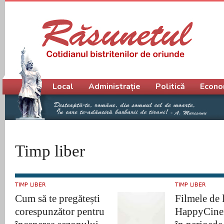
Meniu principal
Local
Administrație
Politică
Econo
Timp liber
TIMP LIBER
TIMP LIBER
Cum să te pregătești
Filmele de 
corespunzător pentru
HappyCinem