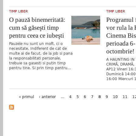
TIMP LIBER
TIMP LIBER
O pauză binemeritată:
Programul f
cum să găseşti timp
vor rula la
pentru ceea ce iubeşti
Cinema Bist
perioada 6
Pauzele nu sunt un moft, ci o
necesitate. Indiferent de cat de
octombrie!
multe ai de facut, de la job si pana
la responsabilitati personale,
A HAUNTING IN 
trebuie sa gasesti si putin timp
CRIMĂ, DRAMĂ, 
pentru tine. Si prin timp pentru...
AP12 Vineri 16
Duminică 14:00 
16:00 Miercuri 
Pagini
« primul
‹ anterior
…
4
5
6
7
8
9
10
11
1