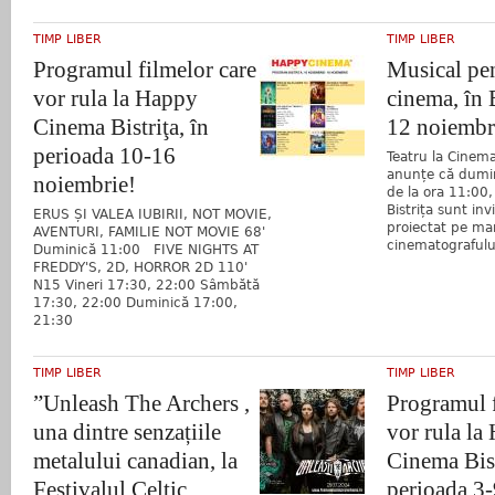
TIMP LIBER
TIMP LIBER
Programul filmelor care
Musical pen
vor rula la Happy
cinema, în B
Cinema Bistriţa, în
12 noiembr
perioada 10-16
Teatru la Cinema
anunțe că dumin
noiembrie!
de la ora 11:00, 
Bistrița sunt in
ERUS ȘI VALEA IUBIRII, NOT MOVIE,
proiectat pe mar
AVENTURI, FAMILIE NOT MOVIE 68'
cinematografului
Duminică 11:00 FIVE NIGHTS AT
FREDDY'S, 2D, HORROR 2D 110'
N15 Vineri 17:30, 22:00 Sâmbătă
17:30, 22:00 Duminică 17:00,
21:30
TIMP LIBER
TIMP LIBER
”Unleash The Archers ,
Programul f
una dintre senzațiile
vor rula la
metalului canadian, la
Cinema Bist
Festivalul Celtic
perioada 3