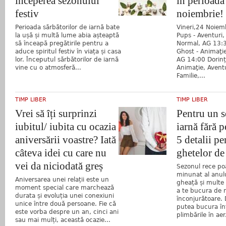
începerea sezonului
în perioada
festiv
noiembrie!
Perioada sărbătorilor de iarnă bate
Vineri,24 Noiem
la ușă și multă lume abia așteaptă
Pups - Aventuri, 
să înceapă pregătirile pentru a
Normal, AG 13:3
aduce spiritul festiv în viața și casa
Ghost - Animaţi
lor. Începutul sărbătorilor de iarnă
AG 14:00 Dorinț
vine cu o atmosferă...
Animaţie, Avent
Familie,...
TIMP LIBER
TIMP LIBER
Vrei să îți surprinzi
Pentru un 
iubitul/ iubita cu ocazia
iarnă fără p
aniversării voastre? Iată
5 detalii pe
câteva idei cu care nu
ghetelor de
vei da niciodată greș
Sezonul rece po
minunat al anul
Aniversarea unei relații este un
gheață și multe 
moment special care marchează
a te bucura de 
durata și evoluția unei conexiuni
înconjurătoare. 
unice între două persoane. Fie că
putea bucura în
este vorba despre un an, cinci ani
plimbările în aer.
sau mai mulți, această ocazie...