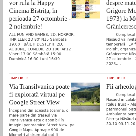
vor rula la Happy
despre mat
Cinema Bistriţa, în
Grigore Mo
perioada 27 octombrie -
1973) la M
2 noiembrie!
Grăniceres
ALL FUN AND GAMES, 2D, HORROR,
Complexul Muz
THRILLER 2D 80' N15 Sâmbătă
Năsăud vă invită
19:00 BĂIEȚI DEȘTEPȚI, 2D,
temporară „A fo
ACŢIUNE, COMEDIE 2D 100' AP12
Moisil”, organiz
Vineri 17:00 Sâmbătă 15:00
Grăniceresc Năs
Duminică 16:30 Luni 16:30
27 octombrie – 
2023....
TIMP LIBER
TIMP LIBER
Via Transilvanica poate
Fii arheolo
fi explorată virtual pe
Complexul Muz
Năsăud în colab
Google Street View
Italus Trust – Al
patrimoniul bistr
Începând din această toamnă, o
Ambulanța pen
mare parte din traseul Via
Bistrița-Năsăud 
Transilvanica este disponibil în
30.10-03.11.202
imagini panoramice Street View, pe
Google Maps. Aproape 900 de
kilometri ai drumului pot fi