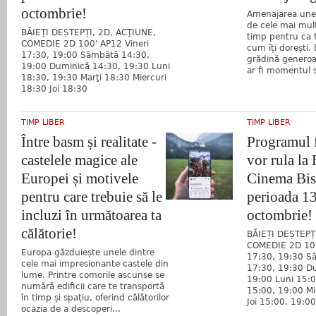
octombrie!
Amenajarea unei
de cele mai mult
BĂIEȚI DEȘTEPȚI, 2D, ACŢIUNE,
timp pentru ca t
COMEDIE 2D 100' AP12 Vineri
cum îți dorești.
17:30, 19:00 Sâmbătă 14:30,
grădină generoas
19:00 Duminică 14:30, 19:30 Luni
ar fi momentul s
18:30, 19:30 Marţi 18:30 Miercuri
18:30 Joi 18:30
TIMP LIBER
TIMP LIBER
Între basm și realitate -
Programul f
castelele magice ale
vor rula la
Europei și motivele
Cinema Bist
pentru care trebuie să le
perioada 1
incluzi în următoarea ta
octombrie!
călătorie!
BĂIEȚI DEȘTEPȚ
COMEDIE 2D 100
Europa găzduiește unele dintre
17:30, 19:30 S
cele mai impresionante castele din
17:30, 19:30 D
lume. Printre comorile ascunse se
19:00 Luni 15:0
numără edificii care te transportă
15:00, 19:00 Mi
în timp și spațiu, oferind călătorilor
Joi 15:00, 19:
ocazia de a descoperi...