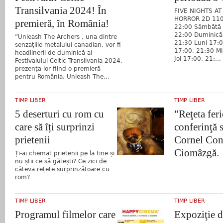
Transilvania 2024! În
FIVE NIGHTS AT
HORROR 2D 110'
premieră, în România!
22:00 Sâmbătă 
22:00 Duminică
”Unleash The Archers , una dintre
21:30 Luni 17:0
senzațiile metalului canadian, vor fi
17:00, 21:30 Mi
headlinerii de duminică ai
Joi 17:00, 21:...
Festivalului Celtic Transilvania 2024,
prezența lor fiind o premieră
pentru România. Unleash The...
TIMP LIBER
TIMP LIBER
5 deserturi cu rom cu
"Reţeta feri
care să îți surprinzi
conferinţă 
prietenii
Cornel Con
Ciomâzgă.
Ți-ai chemat prietenii pe la tine și
nu știi ce să gătești? Ce zici de
câteva rețete surprinzătoare cu
rom?
TIMP LIBER
TIMP LIBER
Programul filmelor care
Expoziţie 