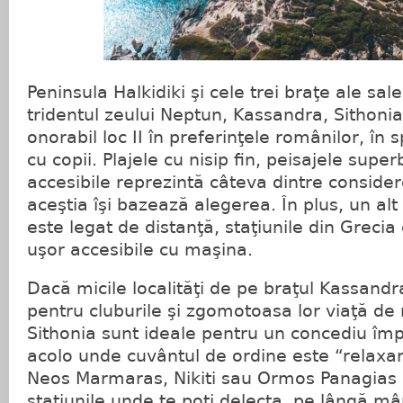
Peninsula Halkidiki şi cele trei braţe ale sa
tridentul zeului Neptun, Kassandra, Sithoni
onorabil loc II în preferinţele românilor, în s
cu copii. Plajele cu nisip fin, peisajele super
accesibile reprezintă câteva dintre conside
aceştia îşi bazează alegerea. În plus, un al
este legat de distanţă, staţiunile din Grecia 
uşor accesibile cu maşina.
Dacă micile localităţi de pe braţul Kassand
pentru cluburile şi zgomotoasa lor viaţă de
Sithonia sunt ideale pentru un concediu împ
acolo unde cuvântul de ordine este “relaxa
Neos Marmaras, Nikiti sau Ormos Panagias 
staţiunile unde te poţi delecta, pe lângă mâ