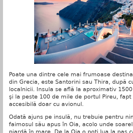
Poate una dintre cele mai frumoase destinaţ
din Grecia, este Santorini sau Thira, după
localnicii. Insula se află la aproximativ 15
şi la peste 100 de mile de portul Pireu, fapt
accesibilă doar cu avionul.
Odată ajuns pe insulă, nu trebuie pentru nim
faimosul său apus în Oia, acolo unde soare
piardă în mare. De la Oia o poţi lua la pas c