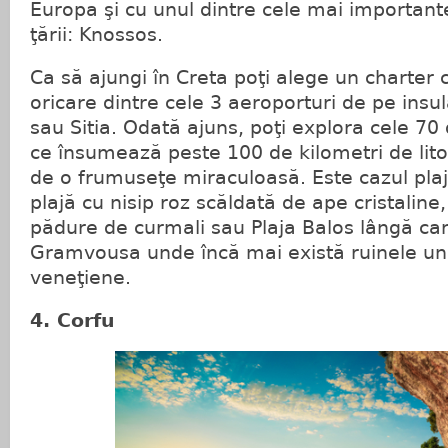
Europa şi cu unul dintre cele mai importante
ţării: Knossos.
Ca să ajungi în Creta poţi alege un charter 
oricare dintre cele 3 aeroporturi de pe insu
sau Sitia. Odată ajuns, poţi explora cele 70 
ce însumează peste 100 de kilometri de litor
de o frumuseţe miraculoasă. Este cazul plaje
plajă cu nisip roz scăldată de ape cristaline, 
pădure de curmali sau Plaja Balos lângă car
Gramvousa unde încă mai există ruinele un
veneţiene.
4. Corfu