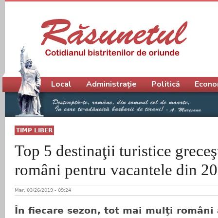
Meniu principal
Local
Administrație
Politică
Econo
TIMP LIBER
Top 5 destinaţii turistice greceş
români pentru vacantele din 2
Mar, 03/26/2019 - 09:24
În fiecare sezon, tot mai mulţi români 