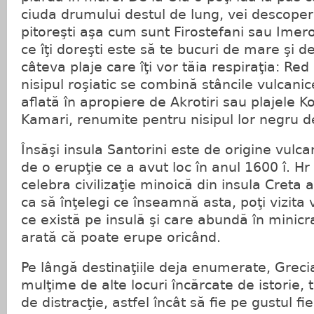
ciuda drumului destul de lung, vei descoper
pitoreşti aşa cum sunt Firostefani sau Imero
ce îţi doreşti este să te bucuri de mare şi de
câteva plaje care îţi vor tăia respiraţia: Re
nisipul roşiatic se combină stâncile vulcani
aflată în apropiere de Akrotiri sau plajele K
Kamari, renumite pentru nisipul lor negru d
Însăşi insula Santorini este de origine vulca
de o erupţie ce a avut loc în anul 1600 î. Hr 
celebra civilizaţie minoică din insula Creta a
ca să înţelegi ce înseamnă asta, poţi vizita v
ce există pe insulă şi care abundă în minic
arată că poate erupe oricând.
Pe lângă destinaţiile deja enumerate, Grecia 
mulţime de alte locuri încărcate de istorie, tra
de distracţie, astfel încât să fie pe gustul fi