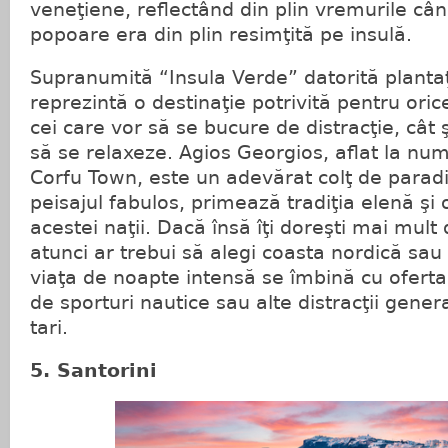
veneţiene, reflectând din plin vremurile cân
popoare era din plin resimţită pe insulă.
Supranumită “Insula Verde” datorită plantaţ
reprezintă o destinaţie potrivită pentru orice
cei care vor să se bucure de distracţie, cât 
să se relaxeze. Agios Georgios, aflat la nu
Corfu Town, este un adevărat colţ de parad
peisajul fabulos, primează tradiţia elenă şi 
acestei naţii. Dacă însă îţi doreşti mai mult
atunci ar trebui să alegi coasta nordică sau
viaţa de noapte intensă se îmbină cu ofert
de sporturi nautice sau alte distracţii gener
tari.
5. Santorini