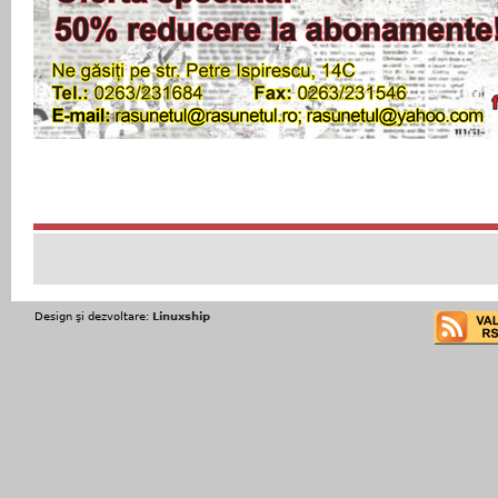
Design şi dezvoltare:
Linuxship