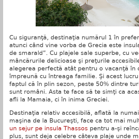
Cu siguranţă, destinaţia numărul 1 în prefe
atunci când vine vorba de Grecia este insul
de smarald”. Cu plajele sale superbe, cu ve
mâncărurile delicioase şi preţurile accesibi
alegerea perfectă atât pentru o vacanţă în d
împreună cu întreaga familie. Şi acest lucr
faptul că în plin sezon, peste 50% dintre turiş
sunt români. Asta te face să te simţi ca aca
afli la Mamaia, ci în inima Greciei.
Destinaţia relativ accesibilă, aflată la num
maşina de la Bucureşti, face ca tot mai mul
un sejur pe insula Thassos
pentru a-şi reîncă
plus, sunt deja celebre câteva plaje unde mer