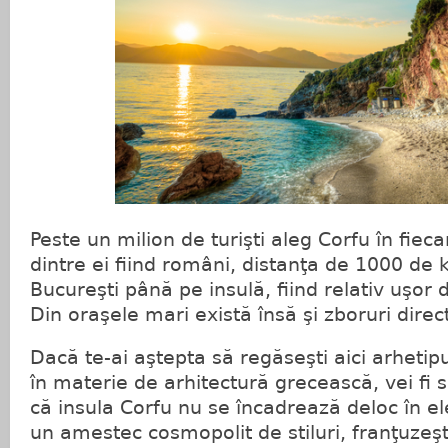
Peste un milion de turişti aleg Corfu în fie
dintre ei fiind români, distanţa de 1000 de k
Bucureşti până pe insulă, fiind relativ uşor
Din oraşele mari există însă şi zboruri direc
Dacă te-ai aştepta să regăseşti aici arhetip
în materie de arhitectură grecească, vei fi s
că insula Corfu nu se încadrează deloc în el
un amestec cosmopolit de stiluri, franţuzeşt