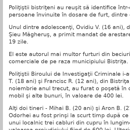
Poliţiştii bistriţeni au reuşit să identifice înt
persoane învinuite în dosare de furt, dintre 
Unul dintre adolescenţi, Ovidiu V. (16 ani),
Şieu Măgheruş, a primit mandat de arestar
19 zile.
El este autorul mai multor furturi din beciuri
comerciale de pe raza municipiului Bistriţa.
Poliţiştii Biroului de Investigaţii Criminale i
T. (18 ani) şi Francisc R. (12 ani), din Bistriţa
noiembrie anul trecut, au furat o poşetă în 
mobil şi alte bunuri, în valoare de 400 lei.
Alţi doi tineri - Mihai B. (20 ani) şi Aron B. (
Odorhei au fost prinşi la scurt timp după ce
unui localnic trei cabluri din cupru în lungi
valoarea prejudiciului fiind de 600 lei. Ulterio