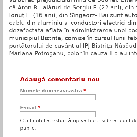
că Aron B., alături de Sergiu F. (22 ani), din
Ionuţ L. (16 ani), din Sîngeorz- Băi sunt auto
cablu din aluminiu şi conductori electrici di
dezafectată aflată în administrarea unei soc
municipiul Bistriţa, comise în cursul lunii feb
purtătorului de cuvânt al IPJ Bistriţa-Năsăud
Mariana Petroşanu, celor în cauză li s-au în
Adaugă comentariu nou
Numele dumneavoastră
*
E-mail
*
Conţinutul acestui câmp va fi considerat confiden
public.