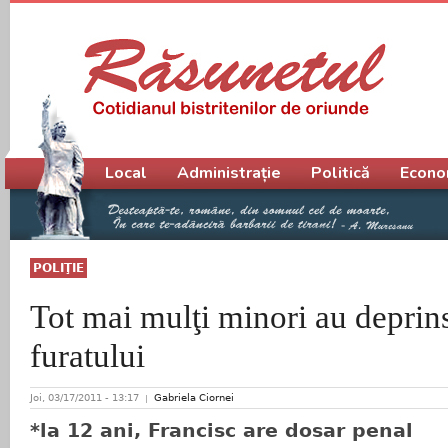
Meniu principal
Local
Administrație
Politică
Econo
POLIŢIE
Tot mai mulţi minori au deprin
furatului
Joi, 03/17/2011 - 13:17
Gabriela Ciornei
*la 12 ani, Francisc are dosar penal