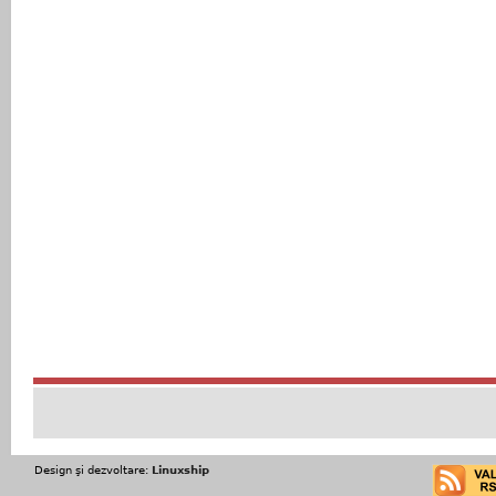
Design şi dezvoltare:
Linuxship