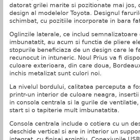
datorat grilei marite si pozitionate mai jos,
design al modelelor Toyota. Designul farurilo
schimbat, cu pozitiile incorporate in bara fa
Oglinzile laterale, ce includ semnalizatoare
imbunatatit, au acum si functia de pliere ele
stopurile beneficiaza de un design care le 
recunocut in intuneric. Noul Prius va fi dispo
culoare exterioara, din care doua, Bordeaux
inchis metalizat sunt culori noi.
La nivelul bordului, calitatea perceputa a fo
printr-un interior de culoare neagra, inserti
in consola centrala si la gurile de ventilati
start si o tapiterie mult imbunatatita.
Consola centrala include o cotiera cu un de
deschide vertical si are in interior un suppo
integrat, cu finisaj argintiu. Conexiunile US