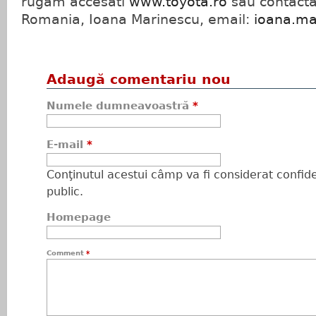
rugam accesati
www.toyota.ro
sau contacta
Romania, Ioana Marinescu, email:
ioana.ma
Adaugă comentariu nou
Numele dumneavoastră
*
E-mail
*
Conţinutul acestui câmp va fi considerat confiden
public.
Homepage
Comment
*