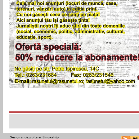
Design şi dezvoltare:
Linuxship