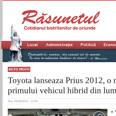
Meniu principal
Local
Administrație
Politică
Econo
AUTO MOTO
Toyota lanseaza Prius 2012, o 
primului vehicul hibrid din lu
Mie, 03/28/2012 - 11:54
• 