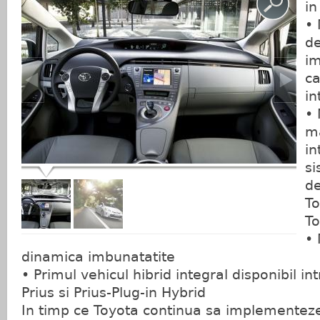
in
• 
de
im
ca
in
• 
m
in
si
de
To
To
• 
dinamica imbunatatite
• Primul vehicul hibrid integral disponibil i
Prius si Prius-Plug-in Hybrid
In timp ce Toyota continua sa implementeze 