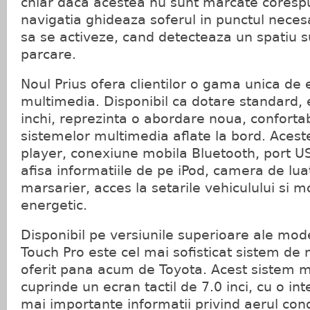
chiar daca acestea nu sunt marcate corespu
navigatia ghideaza soferul in punctul neces
sa se activeze, cand detecteaza un spatiu su
parcare.
Noul Prius ofera clientilor o gama unica d
multimedia. Disponibil ca dotare standard, e
inchi, reprezinta o abordare noua, confortabi
sistemelor multimedia aflate la bord. Aces
player, conexiune mobila Bluetooth, port US
afisa informatiile de pe iPod, camera de lua
marsarier, acces la setarile vehiculului si mo
energetic.
Disponibil pe versiunile superioare ale mode
Touch Pro este cel mai sofisticat sistem de n
oferit pana acum de Toyota. Acest sistem
cuprinde un ecran tactil de 7.0 inci, cu o int
mai importante informatii privind aerul cond