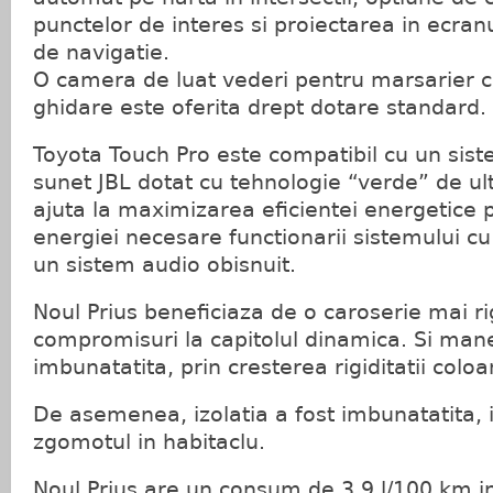
punctelor de interes si proiectarea in ecranu
de navigatie.
O camera de luat vederi pentru marsarier cu
ghidare este oferita drept dotare standard.
Toyota Touch Pro este compatibil cu un si
sunet JBL dotat cu tehnologie “verde” de ul
ajuta la maximizarea eficientei energetice 
energiei necesare functionarii sistemului c
un sistem audio obisnuit.
Noul Prius beneficiaza de o caroserie mai ri
compromisuri la capitolul dinamica. Si mane
imbunatatita, prin cresterea rigiditatii coloa
De asemenea, izolatia a fost imbunatatita, 
zgomotul in habitaclu.
Noul Prius are un consum de 3.9 l/100 km in