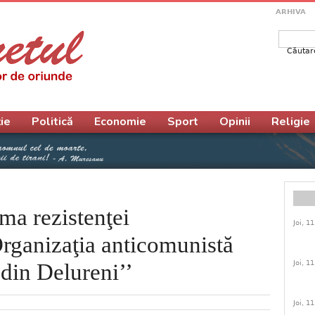
ARHIVA
Căutar
Form
ie
Politică
Economie
Sport
Opinii
Religie
ema rezistenţei
Joi, 1
rganizaţia anticomunistă
Joi, 1
 din Delureni’’
Joi, 1