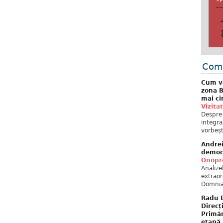
Come
Cum va
zona B
mai ci
Vizita
Despre 
integra
vorbeşt
Andre
democ
Onopre
Analiz
extraor
Domnia
Radu D
Direcț
Primăr
etapă 