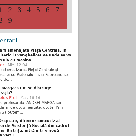
1
2
3
4
5
6
7
8
9
ntarii
 fi amenajată Piața Centrală, în
isericii Evanghelice! Pe unde se va
rcula cu mașina
tor
-
Mie, 12:04
sistematizarea Pieţei Centrale şi
rea ei cu Pietonalul Liviu Rebreanu se
e de...
i Marga: Cum se distruge
rația?
ius Frei
-
Mar, 16:16
ele profesorului ANDREI MARGA sunt
dinar de documentate, docte. Prin
 Sa putem...
reptate, director executiv al
iei de Asistență Socială din cadrul
iei Bistrița, intră într-o nouă
a vieții