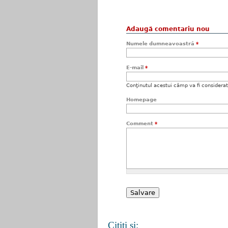
Adaugă comentariu nou
Numele dumneavoastră
*
E-mail
*
Conţinutul acestui câmp va fi considerat c
Homepage
Comment
*
Citiţi şi: