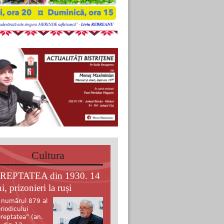
Cultura
REPTATEA din 1930. 14
i, prizonieri la ruși
 numărul 879 al
riodicului
reptatea” (an.