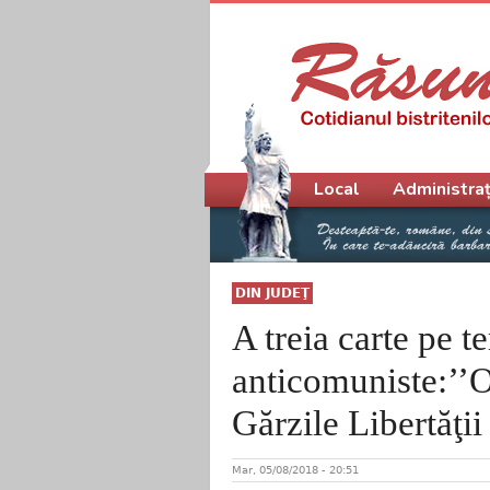
Meniu principal
Local
Administraț
DIN JUDEŢ
A treia carte pe t
anticomuniste:’’O
Gărzile Libertăţii
Mar, 05/08/2018 - 20:51