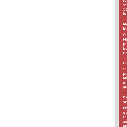
IV
se
19
la
Ma
bi
Co
Ma
pu
Ed
Co
El
Su
po
an
un
at
D
sc
Pe
ga
(a
au
ap