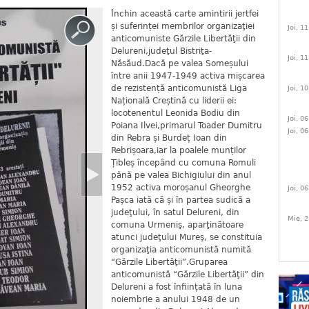
Închin această carte amintirii jertfei
și suferinței membrilor organizaţiei
Joi, 1
anticomuniste Gărzile Libertăţii din
Delureni,judeţul Bistriţa-
Joi, 1
Năsăud.Dacă pe valea Someșului
între anii 1947-1949 activa mișcarea
de rezistență anticomunistă Liga
Joi, 1
Națională Creștină cu liderii ei:
locotenentul Leonida Bodiu din
Joi, 0
Poiana Ilvei,primarul Toader Dumitru
Joi, 0
din Rebra și Burdeț Ioan din
Rebrișoara,iar la poalele munților
Țibleș începând cu comuna Romuli
până pe valea Bichigiului din anul
1952 activa moroșanul Gheorghe
Joi, 0
Pașca iată că și în partea sudică a
judeţului, în satul Delureni, din
Mie, 2
comuna Urmeniş, aparţinătoare
atunci judeţului Mureş, se constituia
organizaţia anticomunistă numită
“Gărzile Libertăţii”.Gruparea
anticomunistă “Gărzile Libertăţii” din
Delureni a fost înființată în luna
noiembrie a anului 1948 de un