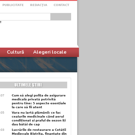
PUBLICITATE
REDACŢIA
CONTACT
e
ular de căutare
Cultură
Alegeri locale
1:07
Cum să alegi polița de asigurare
medicală privată potrivită
pentru tine: 5 aspecte esențiale
la care să fii atent
1:05
Vara nu iartă plămânii: ce fac
ceaiurile medicinale când aerul
condiționat și praful de sezon îți
dau bătăi de cap
1:03
Lucrările de restaurare a Cetății
Medievale Bistrița, finanțate din