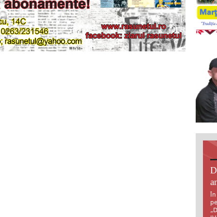
D
an
În
pe
„D