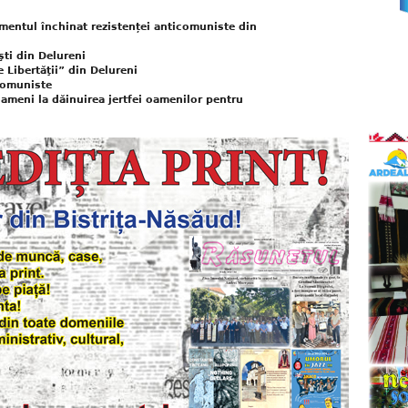
umentul închinat rezistenței anticomuniste din
şti din Delureni
 Libertăţii” din Delureni
icomuniste
ameni la dăinuirea jertfei oamenilor pentru