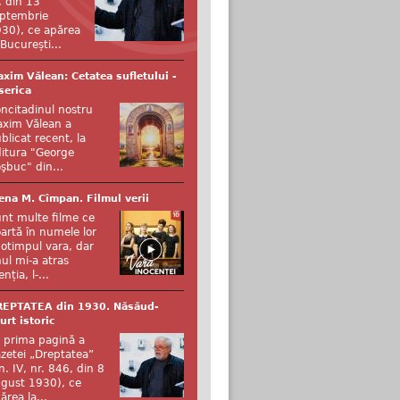
, din 13
ptembrie
30), ce apărea
 București...
xim Vălean: Cetatea sufletului -
serica
ncitadinul nostru
xim Vălean a
blicat recent, la
itura "George
şbuc" din...
ena M. Cîmpan. Filmul verii
nt multe filme ce
artă în numele lor
otimpul vara, dar
ul mi-a atras
enția, l-...
REPTATEA din 1930. Năsăud-
urt istoric
 prima pagină a
zetei „Dreptatea”
n. IV, nr. 846, din 8
gust 1930), ce
ărea la...