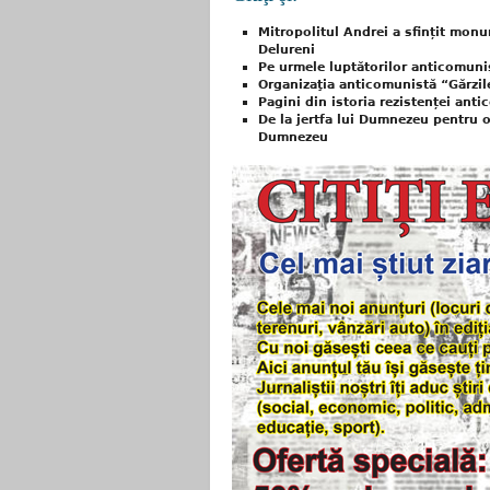
Mitropolitul Andrei a sfințit mon
Delureni
Pe urmele luptătorilor anticomuni
Organizaţia anticomunistă “Gărzile
Pagini din istoria rezistenței ant
De la jertfa lui Dumnezeu pentru o
Dumnezeu