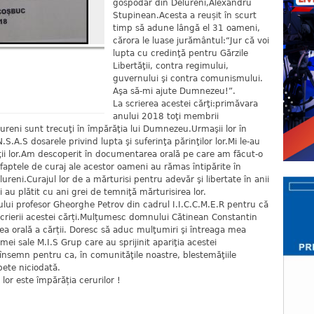
gospodar din Delureni,Alexandru
Stupinean.Acesta a reușit în scurt
timp să adune lângă el 31 oameni,
cărora le luase jurământul:“Jur că voi
lupta cu credinţă pentru Gărzile
Libertăţii, contra regimului,
guvernului şi contra comunismului.
Aşa să-mi ajute Dumnezeu!”.
La scrierea acestei cărţi:primăvara
anului 2018 toţi membrii
Delureni sunt trecuţi în împărăţia lui Dumnezeu.Urmaşii lor în
.A.S dosarele privind lupta şi suferinţa părinţilor lor.Mi le-au
ţii lor.Am descoperit în documentarea orală pe care am făcut-o
aptele de curaj ale acestor oameni au rămas întipărite în
reni.Curajul lor de a mărturisi pentru adevăr şi libertate în anii
i au plătit cu ani grei de temniţă mărturisirea lor.
i profesor Gheorghe Petrov din cadrul I.I.C.C.M.E.R pentru că
scrierii acestei cărți.Mulțumesc domnului Cătinean Constantin
ea orală a cărții. Doresc să aduc mulţumiri şi întreaga mea
ei sale M.I.S Grup care au sprijinit apariţia acestei
 însemn pentru ca, în comunităţile noastre, blestemăţiile
pete niciodată.
 lor este împărăția cerurilor !