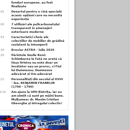
fonduri europene, au fost
finalizate
1:02
Desertul pentru o cină specială
acasă: opțiuni care nu necesită
experiență
1:00
7 utilizări ale policarbonatului
transparent în amenajări
exterioare moderne
0:54
Caracteristici cheie ale
colecțiilor de mobilier de grădină
rezistent la intemperii
6:39
Breviar ASTRA – iulie 2026
6:26
Părintele Vasile Beni:
Schimbarea la Față ne arată că
Iisus Hristos nu este doar un
învățător sau un proroc, ci Fiul
lui Dumnezeu, Dumnezeu
adevărat și Om adevărat
6:22
Personalități din secolul al XVIII
– lea. BENJAMIN FRANKLIN
(1706 – 1790)
3:10
Am ajuns la UPU Bistrița, iar eu
am simțit că sunt pe mâini bune.
Mulţumesc dr. Maxim Cristian
Gheorghe şi întregului colectiv!