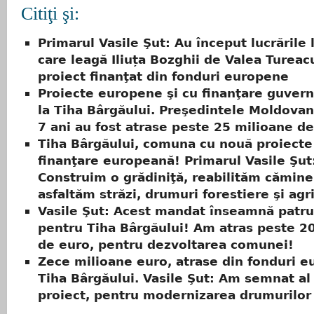
Citiţi şi:
Primarul Vasile Şut: Au început lucrările
care leagă Iliuța Bozghii de Valea Tureacu
proiect finanţat din fonduri europene
Proiecte europene şi cu finanţare guver
la Tiha Bârgăului. Preşedintele Moldovan:
7 ani au fost atrase peste 25 milioane d
Tiha Bârgăului, comuna cu nouă proiecte
finanţare europeană! Primarul Vasile Şut
Construim o grădiniţă, reabilităm cămine 
asfaltăm străzi, drumuri forestiere şi agr
Vasile Şut: Acest mandat înseamnă patru
pentru Tiha Bârgăului! Am atras peste 2
de euro, pentru dezvoltarea comunei!
Zece milioane euro, atrase din fonduri e
Tiha Bârgăului. Vasile Şut: Am semnat al
proiect, pentru modernizarea drumurilor