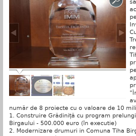
să
ac
pe
In
Cu
Tr
re
Ti
pr
pe
ap
pr
"Î
a
număr de 8 proiecte cu o valoare de 10 mili
1. Construire Grădiniță cu program prelungit
Birgaului - 500.000 euro (în executie)
2. Modernizare drumuri in Comuna Tiha Birg