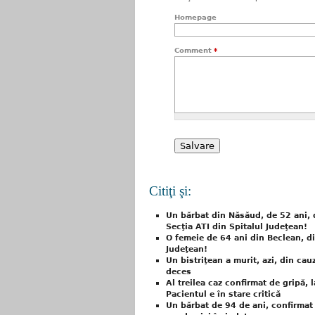
Homepage
Comment
*
Citiţi şi:
Un bărbat din Năsăud, de 52 ani, d
Secţia ATI din Spitalul Judeţean!
O femeie de 64 ani din Beclean, di
Judeţean!
Un bistriţean a murit, azi, din cauz
deces
Al treilea caz confirmat de gripă, 
Pacientul e în stare critică
Un bărbat de 94 de ani, confirmat