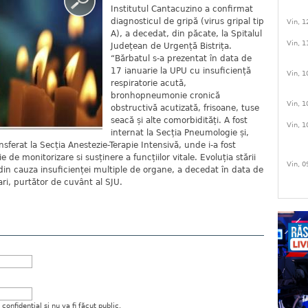
Institutul Cantacuzino a confirmat
diagnosticul de gripă (virus gripal tip
Vin, 1
A), a decedat, din păcate, la Spitalul
Vin, 1
Județean de Urgență Bistrița.
“Bărbatul s-a prezentat în data de
17 ianuarie la UPU cu insuficiență
Vin, 1
respiratorie acută,
bronhopneumonie cronică
Vin, 1
obstructivă acutizată, frisoane, tuse
seacă și alte comorbidități. A fost
Vin, 1
internat la Secția Pneumologie și,
nsferat la Secția Anestezie-Terapie Intensivă, unde i-a fost
e de monitorizare si susținere a funcțiilor vitale. Evoluția stării
Vin, 0
 din cauza insuficienței multiple de organe, a decedat în data de
ri, purtător de cuvânt al SJU.
onfidenţial şi nu va fi făcut public.