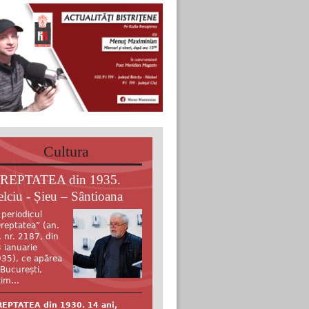
Cultura
REPTATEA din 1935.
elciu - Șieu – Sântioana
 periodicul
reptatea” (an.
, nr. 2187, din
 ianuarie
35), ce apărea
 București,
tim...
EPTATEA din 1930. 14 ani,