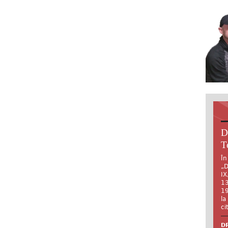
D
T
În
„D
IX
13
19
la
ci
DR