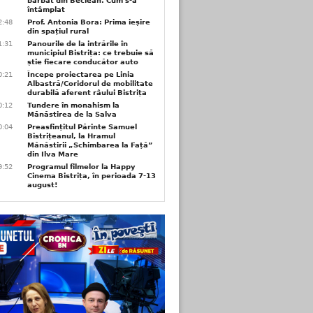
bărbat din Beclean. Cum s-a
întâmplat
2:48
Prof. Antonia Bora: Prima ieșire
din spațiul rural
1:31
Panourile de la intrările în
municipiul Bistrița: ce trebuie să
știe fiecare conducător auto
0:21
Începe proiectarea pe Linia
Albastră/Coridorul de mobilitate
durabilă aferent râului Bistrița
0:12
Tundere în monahism la
Mănăstirea de la Salva
0:04
Preasfințitul Părinte Samuel
Bistrițeanul, la Hramul
Mănăstirii „Schimbarea la Față”
din Ilva Mare
9:52
Programul filmelor la Happy
Cinema Bistrița, în perioada 7-13
august!