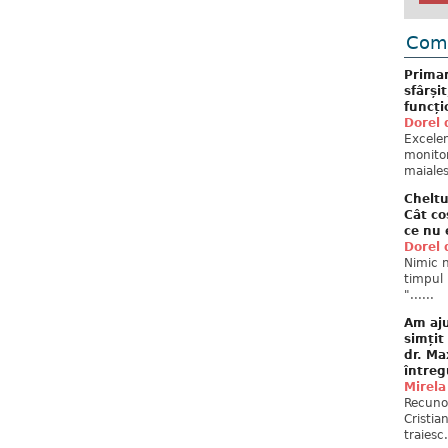
Come
Primar
sfârși
funcți
Dorel 
Excelent
monitor
maiales
Cheltu
Cât co
ce nu 
Dorel 
Nimic n
timpul 
"......
Am aju
simțit
dr. Ma
întreg
Mirela
Recuno
Cristia
traiesc.