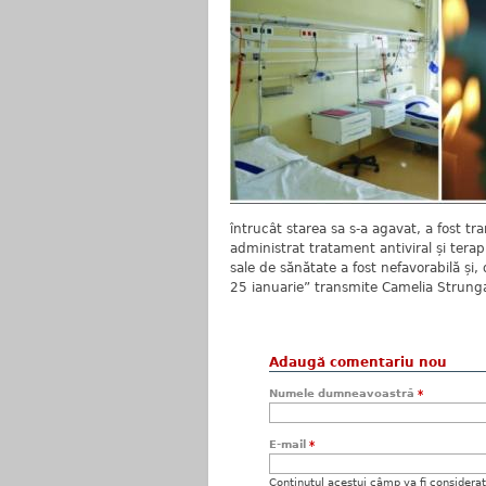
întrucât starea sa s-a agavat, a fost tra
administrat tratament antiviral și terapi
sale de sănătate a fost nefavorabilă și,
25 ianuarie” transmite Camelia Strunga
Adaugă comentariu nou
Numele dumneavoastră
*
E-mail
*
Conţinutul acestui câmp va fi considerat c