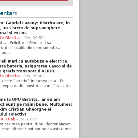
ntarii
ul Gabriel Lazany: Bistrița are, în
t, un sistem de supraveghere
onal și extins
de Bistrita
-
Vin, 09:50
... ! Felicitari ! Bine ar fi sa
izati si localitatile componente ...
 pe...
ieli mari cu autobuzele electrice.
stă bateria, asigurarea Casco și de
e gratis transportul VERDE
de Bistrita
-
Vin, 09:48
u este " gratis " in lumea asta ! Pe
" exploatarii... costurile sunt " scazute
ns la UPU Bistrița, iar eu am
 că sunt pe mâini bune. Mulţumesc
xim Cristian Gheorghe şi
ului colectiv!
 A. Olah
-
Joi, 13:07
stinta mea pentru d-nul doctor Maxim
n este infinita ! pot spune ca astazi mai
..