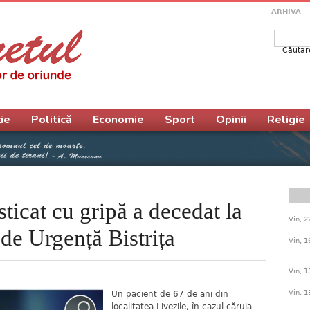
ARHIVA
Căutar
Form
ie
Politică
Economie
Sport
Opinii
Religie
ticat cu gripă a decedat la
Vin, 2
 de Urgență Bistrița
Vin, 1
Vin, 1
Vin, 1
Un pacient de 67 de ani din
localitatea Livezile, în cazul căruia