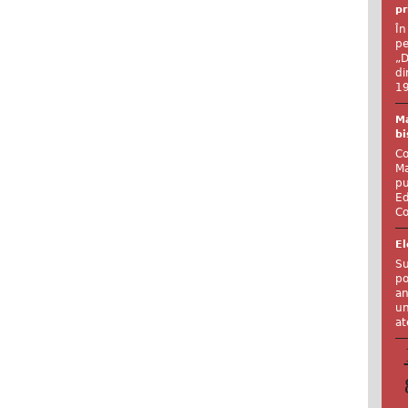
pr
În
pe
„D
di
19
Ma
bi
Co
Ma
pu
Ed
Co
El
Su
po
an
un
at