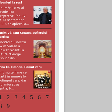
izonieri la ruși
 numărul 879 al
riodicului
reptatea” (an. IV,
n 13 septembrie
30), ce apărea la...
xim Vălean: Cetatea sufletului -
serica
ncitadinul nostru
xim Vălean a
blicat recent, la
itura "George
şbuc" din...
ena M. Cîmpan. Filmul verii
nt multe filme ce
artă în numele lor
otimpul vara, dar
ul mi-a atras
enția, l-...
1
2
3
4
5
6
7
8
9