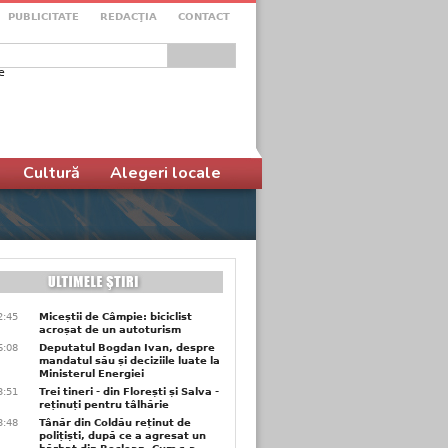
PUBLICITATE
REDACŢIA
CONTACT
e
ular de căutare
Cultură
Alegeri locale
2:45
Miceștii de Câmpie: biciclist
acroșat de un autoturism
6:08
Deputatul Bogdan Ivan, despre
mandatul său și deciziile luate la
Ministerul Energiei
3:51
Trei tineri - din Florești și Salva -
reținuți pentru tâlhărie
3:48
Tânăr din Coldău reținut de
polițiști, după ce a agresat un