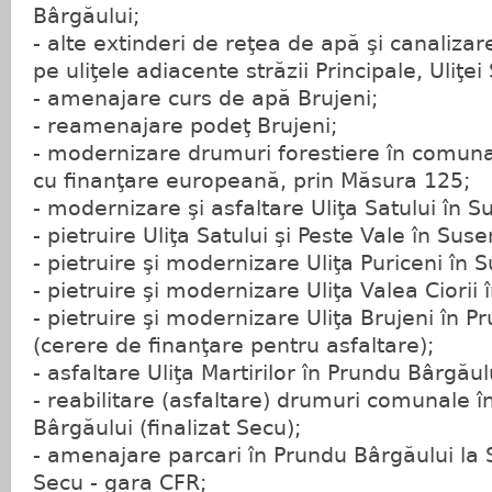
Bârgăului;
- alte extinderi de reţea de apă şi canalizar
pe uliţele adiacente străzii Principale, Uliţei
- amenajare curs de apă Brujeni;
- reamenajare podeţ Brujeni;
- modernizare drumuri forestiere în comun
cu finanţare europeană, prin Măsura 125;
- modernizare şi asfaltare Uliţa Satului în S
- pietruire Uliţa Satului şi Peste Vale în Suse
- pietruire şi modernizare Uliţa Puriceni în 
- pietruire şi modernizare Uliţa Valea Ciorii
- pietruire şi modernizare Uliţa Brujeni în 
(cerere de finanţare pentru asfaltare);
- asfaltare Uliţa Martirilor în Prundu Bârgăul
- reabilitare (asfaltare) drumuri comunale
Bârgăului (finalizat Secu);
- amenajare parcari în Prundu Bârgăului la S
Secu - gara CFR;