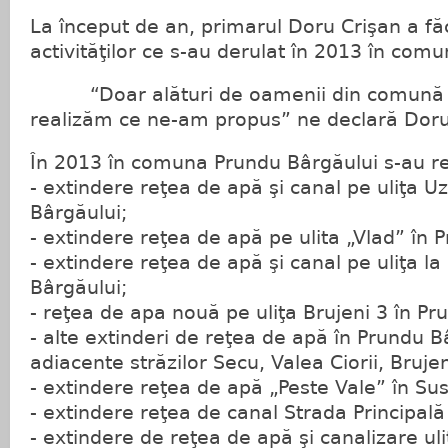
La început de an, primarul Doru Crişan a făc
activităţilor ce s-au derulat în 2013 în comu
“Doar alături de oamenii din comună a
realizăm ce ne-am propus” ne declară Doru
În 2013 în comuna Prundu Bârgăului s-au re
- extindere reţea de apă şi canal pe uliţa U
Bârgăului;
- extindere reţea de apă pe ulita „Vlad” în 
- extindere reţea de apă şi canal pe uliţa l
Bârgăului;
- reţea de apa nouă pe uliţa Brujeni 3 în Pr
- alte extinderi de reţea de apă în Prundu Bâ
adiacente străzilor Secu, Valea Ciorii, Brujen
- extindere reţea de apă „Peste Vale” în Sus
- extindere reţea de canal Strada Principală
- extindere de reţea de apă şi canalizare uli