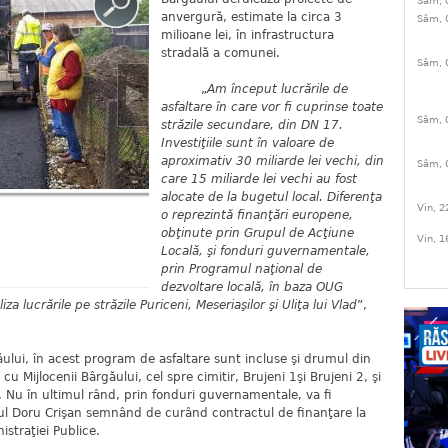
Sâm, 
anvergură, estimate la circa 3
Sâm, 
milioane lei, în infrastructura
stradală a comunei.
Sâm, 
„
Am început lucrările de
asfaltare în care vor fi cuprinse toate
Sâm, 
străzile secundare, din DN 17.
Investiţiile sunt în valoare de
aproximativ 30 miliarde lei vechi, din
Sâm, 
care 15 miliarde lei vechi au fost
alocate de la bugetul local. Diferenţa
Vin, 2
o reprezintă finanţări europene,
obţinute prin Grupul de Acţiune
Vin, 1
Locală, şi fonduri guvernamentale,
prin Programul naţional de
dezvoltare locală, în baza OUG
a lucrările pe străzile Puriceni, Meseriaşilor şi Uliţa lui Vlad
”,
i, în acest program de asfaltare sunt incluse şi drumul din
u Mijlocenii Bârgăului, cel spre cimitir, Brujeni 1şi Brujeni 2, şi
 Nu în ultimul rând, prin fonduri guvernamentale, va fi
rul Doru Crişan semnând de curând contractul de finanţare la
nistraţiei Publice.