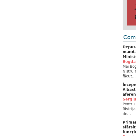
Come
Deput
mandat
Minist
Bogda
Măi Bog
Nistru 
făcut...
Începe
Albast
aferen
Sergi
Pentru 
Bistriț
de...
Primar
sfârși
funcți