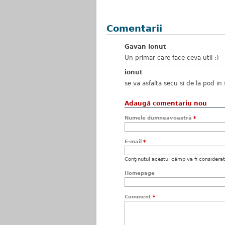
Comentarii
Gavan Ionut
Un primar care face ceva util :)
ionut
se va asfalta secu si de la pod in
Adaugă comentariu nou
Numele dumneavoastră
*
E-mail
*
Conţinutul acestui câmp va fi considerat c
Homepage
Comment
*