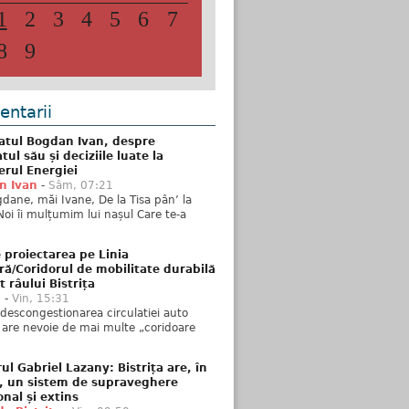
1
2
3
4
5
6
7
8
9
ntarii
atul Bogdan Ivan, despre
ul său și deciziile luate la
erul Energiei
n Ivan
-
Sâm, 07:21
dane, măi Ivane, De la Tisa pân’ la
Noi îi mulțumim lui nașul Care te-a
 proiectarea pe Linia
ră/Coridorul de mobilitate durabilă
t râului Bistrița
u
-
Vin, 15:31
descongestionarea circulatiei auto
a are nevoie de mai multe „coridoare
ul Gabriel Lazany: Bistrița are, în
t, un sistem de supraveghere
onal și extins