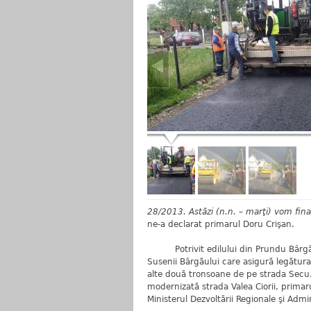
28/2013. Astăzi (n.n. – marţi) vom finaliz
ne-a declarat primarul Doru Crişan.
Potrivit edilului din Prundu Bârgăulu
Susenii Bârgăului care asigură legătura c
alte două tronsoane de pe strada Secu.
modernizată strada Valea Ciorii, prima
Ministerul Dezvoltării Regionale şi Admi