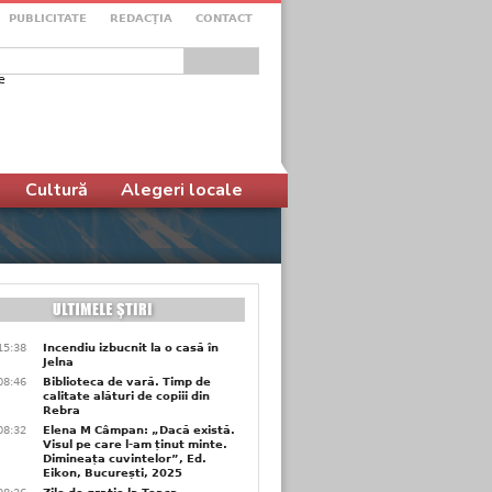
PUBLICITATE
REDACŢIA
CONTACT
e
ular de căutare
Cultură
Alegeri locale
15:38
Incendiu izbucnit la o casă în
Jelna
08:46
Biblioteca de vară. Timp de
calitate alături de copiii din
Rebra
08:32
Elena M Câmpan: „Dacă există.
Visul pe care l-am ținut minte.
Dimineața cuvintelor”, Ed.
Eikon, București, 2025