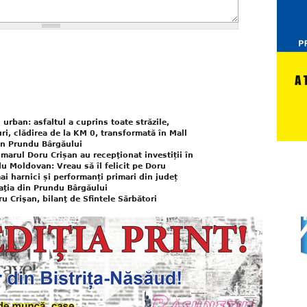
urban: asfaltul a cuprins toate străzile,
ri, clădirea de la KM 0, transformată în Mall
din Prundu Bârgăului
marul Doru Crișan au recepţionat investiții în
u Moldovan: Vreau să îl felicit pe Doru
ai harnici și performanți primari din județ
aţia din Prundu Bârgăului
u Crişan, bilanţ de Sfintele Sărbători