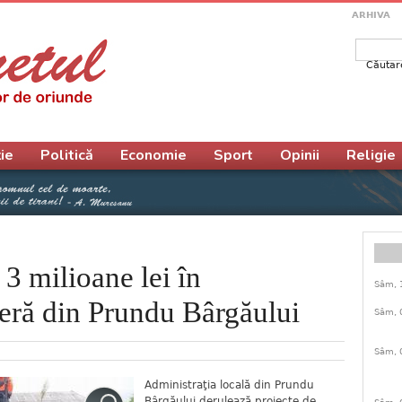
ARHIVA
Căutar
Form
ie
Politică
Economie
Sport
Opinii
Religie
e 3 milioane lei în
Sâm, 
tieră din Prundu Bârgăului
Sâm, 
Sâm, 
Administraţia locală din Prundu
Bârgăului derulează proiecte de