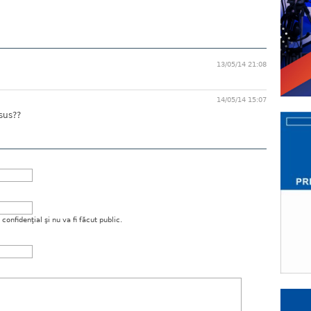
13/05/14 21:08
14/05/14 15:07
 sus??
onfidenţial şi nu va fi făcut public.