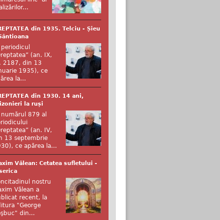
alizărilor...
EPTATEA din 1935. Telciu - Șieu
Sântioana
 periodicul
reptatea” (an. IX,
. 2187, din 13
nuarie 1935), ce
ărea la...
EPTATEA din 1930. 14 ani,
izonieri la ruși
 numărul 879 al
riodicului
reptatea” (an. IV,
n 13 septembrie
30), ce apărea la...
xim Vălean: Cetatea sufletului -
serica
ncitadinul nostru
xim Vălean a
blicat recent, la
itura "George
şbuc" din...