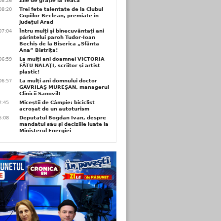
08:26
Zile de grație la Teaca
08:20
Trei fete talentate de la Clubul
Copiilor Beclean, premiate in
județul Arad
07:04
Întru mulţi şi binecuvântați ani
părintelui paroh Tudor-Ioan
Bechiș de la Biserica „Sfânta
Ana” Bistrița!
06:59
La mulți ani doamnei VICTORIA
FĂTU NALAŢI, scriitor și artist
plastic!
06:57
La mulţi ani domnului doctor
GAVRILAŞ MUREŞAN, managerul
Clinicii Sanovil!
2:45
Miceștii de Câmpie: biciclist
acroșat de un autoturism
6:08
Deputatul Bogdan Ivan, despre
mandatul său și deciziile luate la
Ministerul Energiei