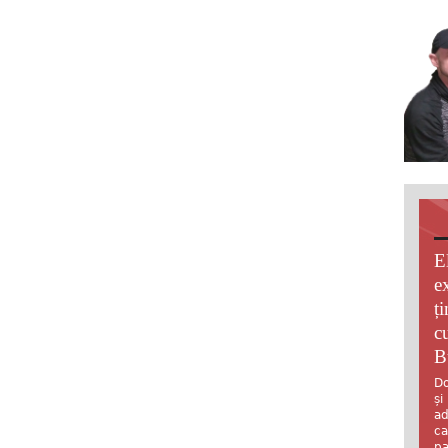
E
e
ț
c
B
Do
și
ad
ca
pa