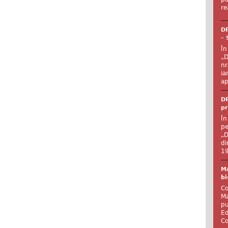
re
DR
– 
În
„D
nr
ia
ap
DR
pr
În
pe
„D
di
19
Ma
bi
Co
Ma
pu
Ed
Co