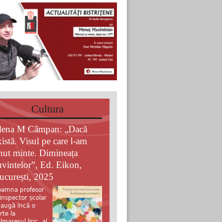
Cultura
lena M Câmpan: „Dacă
xistă. Visul pe care l-am
inut minte. Dimineața
uvintelor”, Ed. Eikon,
ucurești, 2025
amna profesor
 inspector școlar
augă încă o
rte la
lmaresul liric al