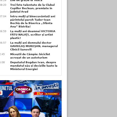
08:26
Zile de grație la Teaca
08:20
Trei fete talentate de la Clubul
Copiilor Beclean, premiate in
județul Arad
07:04
Întru mulţi şi binecuvântați ani
părintelui paroh Tudor-Ioan
Bechiș de la Biserica „Sfânta
Ana” Bistrița!
06:59
La mulți ani doamnei VICTORIA
FĂTU NALAŢI, scriitor și artist
plastic!
06:57
La mulţi ani domnului doctor
GAVRILAŞ MUREŞAN, managerul
Clinicii Sanovil!
2:45
Miceștii de Câmpie: biciclist
acroșat de un autoturism
6:08
Deputatul Bogdan Ivan, despre
mandatul său și deciziile luate la
Ministerul Energiei