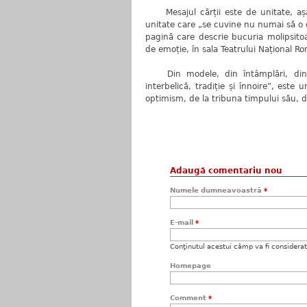
Mesajul cărții este de unitate, așa 
unitate care „se cuvine nu numai să o o
pagină care descrie bucuria molipsitoar
de emoție, în sala Teatrului Național Ro
Din modele, din întâmplări, din re
interbelică, tradiție și înnoire”, est
optimism, de la tribuna timpului său, din
Adaugă comentariu nou
Numele dumneavoastră
*
E-mail
*
Conţinutul acestui câmp va fi considerat c
Homepage
Comment
*