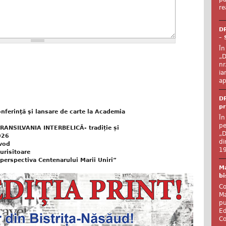
re
DR
– 
În
„D
nr
ia
ap
DR
pr
onferinţă şi lansare de carte la Academia
În
pe
„TRANSILVANIA INTERBELICĂ- tradiție și
„D
026
di
vod
19
turisitoare
n perspectiva Centenarului Marii Uniri”
Ma
bi
Co
Ma
pu
Ed
Co