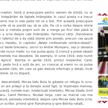
creatori, temă și preocupare pentru oameni de știință, nu ar
e îndepărtăm de faptele întâmplate, în cazul acesta n-a trecut
terne mai în voie peste tot ce a fost. Prin această preocupare
urile să se piardă sau să se uite. Fie că e vorba despre istorie
ctiva și metoda proprii sunt de a merge pe firul ideii până la
 a scrie despre cele întâmplate. Farmecul cărții „Transilvania
 în talentul de a da viață istoriei prin povești, precum cea spusă
cu Hasdeu, în capitolul „Relații confesionale româno-săsești”,
l Vasile Greceanu, socrul lui Andrei Mureșanu, sași și săsoaice
unde niciun medic nu mai putea ajuta. O cronică a presei săsești
imentele mai deosebite. De exemplu, în iunie 1918, este numit
 Agricol Bistrița; în aprilie 1920, prințul moștenitor, Carol,
l, peste încă o sută de ani, un cronicar al vremii nu va putea
estei cărți, din care va găsi destule informații și detalii, încât
istorie, să nu dispară.
ocamdată, Mircea Gelu Buta își găsește un refugiu în scris,
 ori are prilejul și își dorește acest fapt, își împlinește menirea,
ranță, numele mari, intelectualii interbelici, Mircea Eliade, Emil
eanu, Camil Petrescu, Nicolae Iorga, care au marcat cea mai
eratură, perioada interbelică, despre care Mircea Gelu Buta scrie,
n scriitor, privind spre Transilvania și spre Bistrița natală..