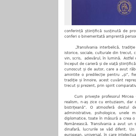
conferință științifică susținută de pr
conferi o binemeritată amprentă perso
„Transilvania interbelică, tradiție 
istorice, sociale, culturale din trecut
vin, scris, adevărul, în lumină. Astfel d
început de carieră și de viață științif
cunoscut și de autor, care a avut răb
amintite o predilecție pentru „și”, 
tradiție și înnoire, acest cuvânt rep
trecut și prezent, prin spirit comparati
Cum privește profesorul Mircea Gel
realism, n-aș zice cu entuziasm, dar
bistrițeană”. O atmosferă destul 
administrative, psihologice, unele m
diplomatice, toate în măsură a crea o 
Românească. Transilvania a avut un sp
dinafară, lucrurile se văd diferit. U
european, universal, în care intelectua