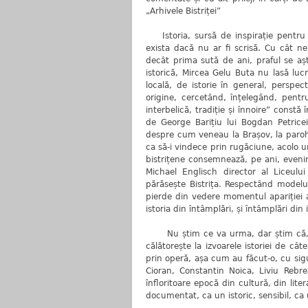
„Arhivele Bistriței”
Istoria, sursă de inspirație pentru 
exista dacă nu ar fi scrisă. Cu cât n
decât prima sută de ani, praful se aș
istorică, Mircea Gelu Buta nu lasă lucr
locală, de istorie în general, perspe
origine, cercetând, înțelegând, pentru
interbelică, tradiție și înnoire” constă
de George Barițiu lui Bogdan Petricei
despre cum veneau la Brașov, la parohu
ca să-i vindece prin rugăciune, acolo 
bistrițene consemnează, pe ani, even
Michael Englisch director al Liceului
părăsește Bistrița. Respectând modelu
pierde din vedere momentul apariției ac
istoria din întâmplări, și întâmplări din 
Nu știm ce va urma, dar știm că, de
călătorește la izvoarele istoriei de câte
prin operă, așa cum au făcut-o, cu sigu
Cioran, Constantin Noica, Liviu Rebr
înfloritoare epocă din cultură, din lit
documentat, ca un istoric, sensibil, ca u