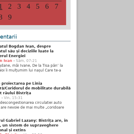
1
2
3
4
5
6
7
8
9
ntarii
atul Bogdan Ivan, despre
ul său și deciziile luate la
erul Energiei
n Ivan
-
Sâm, 07:21
dane, măi Ivane, De la Tisa pân’ la
Noi îi mulțumim lui nașul Care te-a
 proiectarea pe Linia
ră/Coridorul de mobilitate durabilă
t râului Bistrița
u
-
Vin, 15:31
descongestionarea circulatiei auto
a are nevoie de mai multe „coridoare
ul Gabriel Lazany: Bistrița are, în
t, un sistem de supraveghere
onal și extins