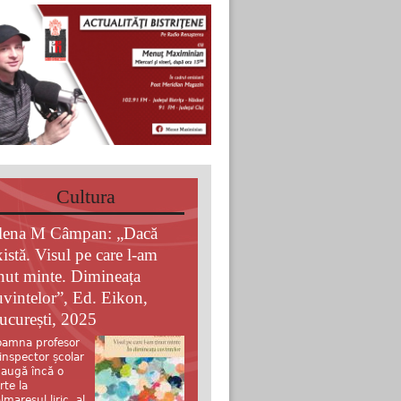
Cultura
lena M Câmpan: „Dacă
xistă. Visul pe care l-am
inut minte. Dimineața
uvintelor”, Ed. Eikon,
ucurești, 2025
amna profesor
 inspector școlar
augă încă o
rte la
lmaresul liric al