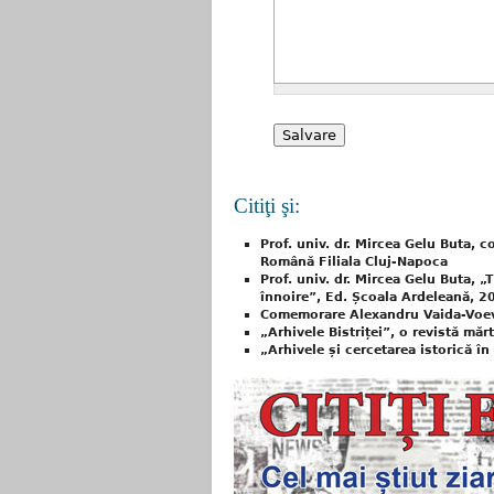
Citiţi şi:
Prof. univ. dr. Mircea Gelu Buta, c
Română Filiala Cluj-Napoca
Prof. univ. dr. Mircea Gelu Buta, 
înnoire”, Ed. Școala Ardeleană, 2
Comemorare Alexandru Vaida-Voe
„Arhivele Bistriței”, o revistă măr
„Arhivele și cercetarea istorică î