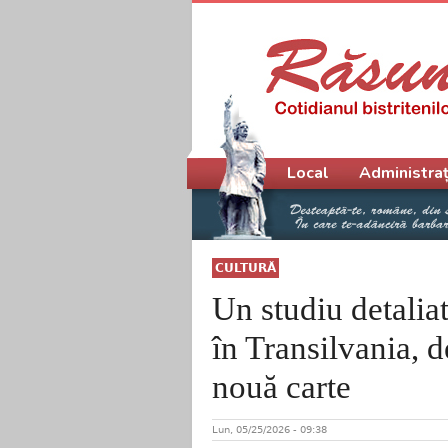
Meniu principal
Local
Administraț
CULTURĂ
Un studiu detalia
în Transilvania, 
nouă carte
Lun, 05/25/2026 - 09:38