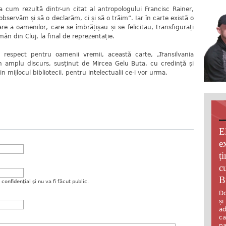
cum rezultă dintr-un citat al antropologului Francisc Rainer,
bservăm și să o declarăm, ci și să o trăim”. Iar în carte există o
e a oamenilor, care se îmbrățișau și se felicitau, transfigurați
mân din Cluj, la final de reprezentație.
spect pentru oamenii vremii, această carte, „Transilvania
e un amplu discurs, susținut de Mircea Gelu Buta, cu credință și
 mijlocul bibliotecii, pentru intelectualii ce-i vor urma.
E
e
ț
c
B
onfidenţial şi nu va fi făcut public.
Do
și
ad
ca
pa