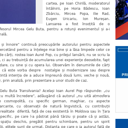
cartea, pe Ioan Chirilă, moderatorul
întâlnirii, pe Horia Bădescu, Ioan
Zbârciu, Mircea Popa, Ilie Rad,
Eugen Uricariu, Ion Mureșan.
Lansarea a fost însoțită de o
ofesorul Mircea Gelu Buta, pentru a rotunji evenimentul și a-i
nală.
și înnoire” continuă preocupările autorului pentru aspectele
, cercetând pentru a înțelege mai bine și a lăsa limpede celor ce
e cărți, rostea Ioan Aurel Pop, cu prilejul lansării, nu se scriu la
ică, ci au trebuință de acumularea unei experiențe deosebite, fapt
dare, cu sine și cu opera lui. Observăm în denumirile de cărți
fie că este vorba despre nostalgie și modernizare sau despre
rezintă intenția de a aduce împreună două lumi, veche și nouă,
v, prin analiză, prin prezentare a unor studii de caz.
u Buta Transilvania? Același Ioan Aurel Pop răspunde: „cu
 cu multă încredere”, adăugând că autorul „nu uită atmosfera
de cosmopolită, cu specific german, maghiar, cu aspecte
arcante, cu observații de natură lingvistică, cu contribuții
realitate diferită, față de cea existentă în Moldova sau în Țara
ecific, pe care l-a păstrat până târziu și poate că și astăzi,
n spațiu deschis, pregătit pentru schimbare, pentru un spirit
lii, elitele sunt de urmat. Distanța pe care o ia autorul față de