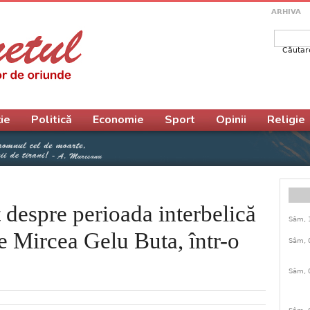
ARHIVA
Căutar
Form
ie
Politică
Economie
Sport
Opinii
Religie
t despre perioada interbelică
Sâm, 
de Mircea Gelu Buta, într-o
Sâm, 
Sâm, 