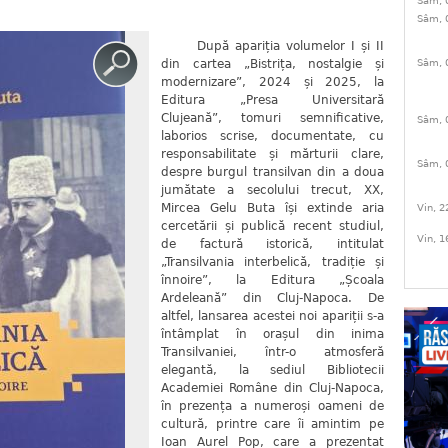
Sâm, 
Sâm, 
După apariția volumelor I și II
din cartea „Bistrița, nostalgie și
Sâm, 
modernizare”, 2024 și 2025, la
Editura „Presa Universitară
Clujeană”, tomuri semnificative,
Sâm, 
laborios scrise, documentate, cu
responsabilitate și mărturii clare,
Sâm, 
despre burgul transilvan din a doua
jumătate a secolului trecut, XX,
Mircea Gelu Buta își extinde aria
Vin, 2
cercetării și publică recent studiul,
Vin, 1
de factură istorică, intitulat
„Transilvania interbelică, tradiție și
înnoire”, la Editura „Școala
Ardeleană” din Cluj-Napoca. De
altfel, lansarea acestei noi apariții s-a
întâmplat în orașul din inima
Transilvaniei, într-o atmosferă
elegantă, la sediul Bibliotecii
Academiei Române din Cluj-Napoca,
în prezența a numeroși oameni de
cultură, printre care îi amintim pe
Ioan Aurel Pop, care a prezentat