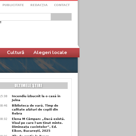
PUBLICITATE
REDACŢIA
CONTACT
e
ular de căutare
Cultură
Alegeri locale
15:38
Incendiu izbucnit la o casă în
Jelna
08:46
Biblioteca de vară. Timp de
calitate alături de copiii din
Rebra
08:32
Elena M Câmpan: „Dacă există.
Visul pe care l-am ținut minte.
Dimineața cuvintelor”, Ed.
Eikon, București, 2025