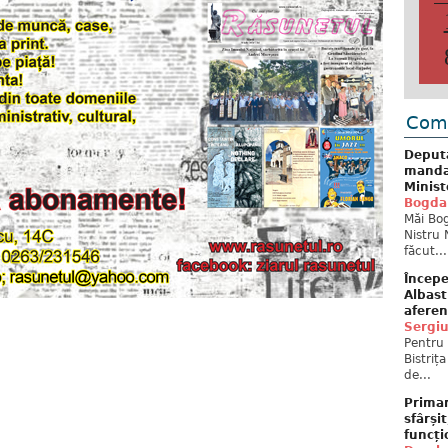
Come
Deput
mandat
Minist
Bogda
Măi Bog
Nistru 
făcut...
Începe
Albast
aferen
Sergi
Pentru 
Bistriț
de...
Primar
sfârși
funcți