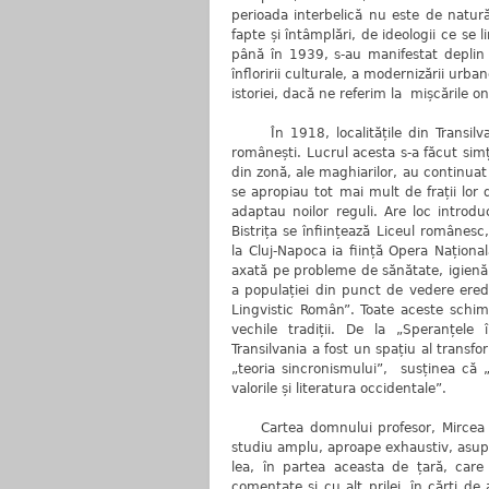
perioada interbelică nu este de natură
fapte și întâmplări, de ideologii ce se
până în 1939, s-au manifestat deplin î
înfloririi culturale, a modernizării urba
istoriei, dacă ne referim la mișcările o
În 1918, localitățile din Transilvan
românești. Lucrul acesta s-a făcut simț
din zonă, ale maghiarilor, au continuat
se apropiau tot mai mult de frații lor 
adaptau noilor reguli. Are loc introdu
Bistrița se înființează Liceul române
la Cluj-Napoca ia ființă Opera Naționa
axată pe probleme de sănătate, igienă,
a populației din punct de vedere eredi
Lingvistic Român”. Toate aceste schimb
vechile tradiții. De la „Speranțele 
Transilvania a fost un spațiu al transf
„teoria sincronismului”, susținea că „
valorile și literatura occidentale”.
Cartea domnului profesor, Mircea Gelu
studiu amplu, aproape exhaustiv, asupr
lea, în partea aceasta de țară, care n
comentate și cu alt prilej, în cărți de