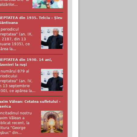
alizărilor...
EPTATEA din 1935. Telciu - Șieu
Sântioana
 periodicul
reptatea” (an. IX,
. 2187, din 13
nuarie 1935), ce
ărea la...
EPTATEA din 1930. 14 ani,
izonieri la ruși
 numărul 879 al
riodicului
reptatea” (an. IV,
n 13 septembrie
30), ce apărea la...
xim Vălean: Cetatea sufletului -
serica
ncitadinul nostru
xim Vălean a
blicat recent, la
itura "George
şbuc" din...