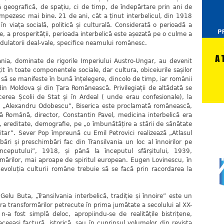
 geografică, de spațiu, ci de timp, de îndepărtare prin ani de
 limpezesc mai bine. 21 de ani, cât a ținut interbelicul, din 1918
n viața socială, politică și culturală. Considerată o perioadă a
ne, a prosperității, perioada interbelică este așezată pe o culme a
ndulatorii deal-vale, specifice neamului românesc.
ia, dominate de rigorile Imperiului Austro-Ungar, au devenit
it în toate componentele sociale, dar cultura, obiceiurile sașilor
 să se manifeste în bună înțelegere, dincolo de timp, iar românii
din Moldova și din Țara Românească. Privilegiații de altădată se
cerea Școlii de Stat și în Ardeal ( unde erau confesionale), la
sc, „Alexandru Odobescu”, Biserica este proclamată românească,
lă Română, director, Constantin Pavel, medicina interbelică era
 ereditate, demografie, pe „o îmbunătățire a stării de sănătate
tar”. Sever Pop împreună cu Emil Petrovici realizează „Atlasul
ări și preschimbări fac din Transilvania un loc al înnoirilor pe
începutului”, 1918, și până la începutul sfârșitului, 1939,
ormărilor, mai aproape de spiritul european. Eugen Lovinescu, în
evoluția culturii române trebuie să se facă prin racordarea la
 Buta, „Transilvania interbelică, tradiție și înnoire” este un
a transformărilor petrecute în prima jumătate a secolului al XX-
-a fost simplă deloc, apropiindu-se de realitățile bistrițene,
 aceeași factură, istorică, sau în cuprinsul volumelor din revista