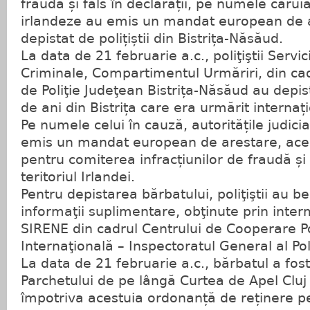
fraudă și fals în declarații, pe numele căruia
irlandeze au emis un mandat european de a
depistat de polițiștii din Bistrița-Năsăud.
La data de 21 februarie a.c., poliţiştii Servic
Criminale, Compartimentul Urmăriri, din cad
de Poliţie Judeţean Bistrița-Năsăud au depi
de ani din Bistrița care era urmărit internați
Pe numele celui în cauză, autoritățile judici
emis un mandat european de arestare, acea
pentru comiterea infracțiunilor de fraudă și f
teritoriul Irlandei.
Pentru depistarea bărbatului, poliţiştii au be
informaţii suplimentare, obţinute prin inter
SIRENE din cadrul Centrului de Cooperare P
Internaţională – Inspectoratul General al Po
La data de 21 februarie a.c., bărbatul a fos
Parchetului de pe lângă Curtea de Apel Cluj
împotriva acestuia ordonanță de reținere pe