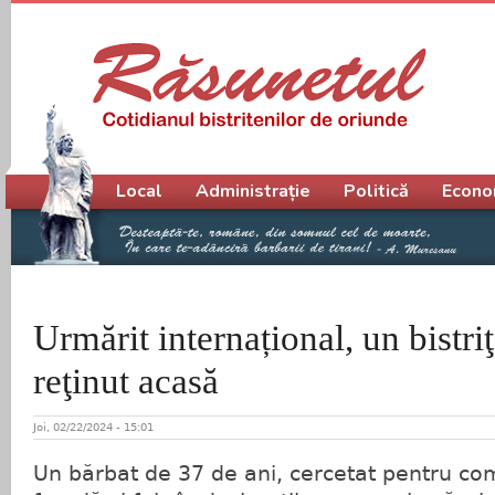
Meniu principal
Local
Administrație
Politică
Econo
Urmărit internațional, un bistri
reţinut acasă
Joi, 02/22/2024 - 15:01
Un bărbat de 37 de ani, cercetat pentru comi