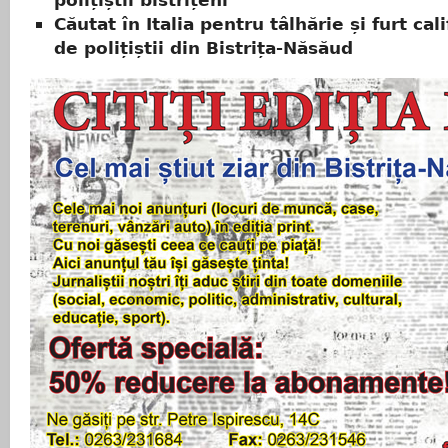
polițiștii bistrițeni
Căutat în Italia pentru tâlhărie și furt cali
de polițiștii din Bistrița-Năsăud