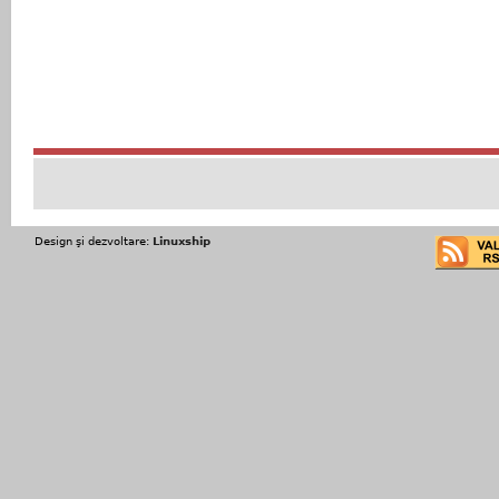
Design şi dezvoltare:
Linuxship