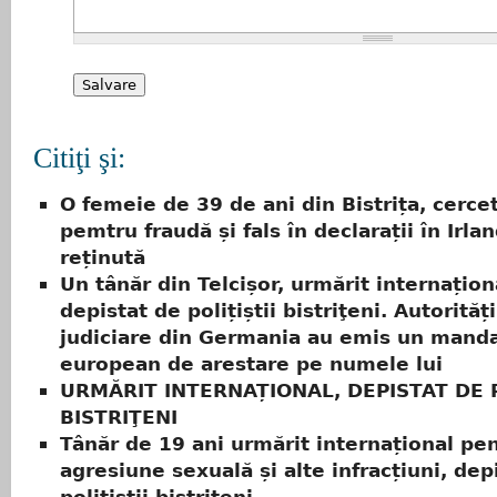
Citiţi şi:
O femeie de 39 de ani din Bistrița, cerce
pemtru fraudă și fals în declarații în Irlan
reținută
Un tânăr din Telcișor, urmărit internațion
depistat de polițiștii bistriţeni. Autorități
judiciare din Germania au emis un mand
european de arestare pe numele lui
URMĂRIT INTERNAȚIONAL, DEPISTAT DE P
BISTRIŢENI
Tânăr de 19 ani urmărit internațional pen
agresiune sexuală și alte infracțiuni, dep