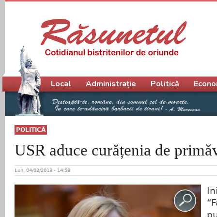
Meniu principal
Local
Administrație
Politică
Econo
POLITICĂ
USR aduce curățenia de primă
Lun, 04/02/2018 - 14:58
In
“F
pu