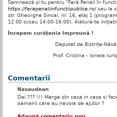
Semnează și tu pentru "Fară Penali în functii
https://farapenaliinfunctiipublice.ro/
sau la s
str. Gheorghe Șincai, nr. 16, etaj 1 (program
12:00 si/sau 14:00-16:00). Alătură-te inițiat
Începem curățenia împreună !
Deputat de Bistrița-Năs
Prof. Cristina - Ionela Iuriș
Comentarii
Nasaudean
Dai ??? !!! Merge din casa in casa si fac
oamenii care au nevoie de ajutor ?
Adaugă comentariu nou