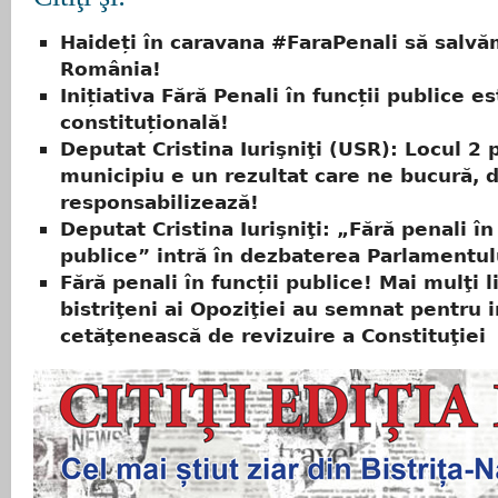
Haideți în caravana #FaraPenali să salv
România!
Inițiativa Fără Penali în funcții publice e
constituțională!
Deputat Cristina Iurişniţi (USR): Locul 2 
municipiu e un rezultat care ne bucură, d
responsabilizează!
Deputat Cristina Iurişniţi: „Fără penali în
publice” intră în dezbaterea Parlamentul
Fără penali în funcții publice! Mai mulţi l
bistriţeni ai Opoziţiei au semnat pentru i
cetăţenească de revizuire a Constituţiei