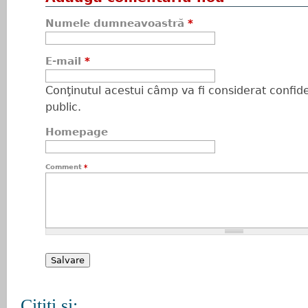
Numele dumneavoastră
*
E-mail
*
Conţinutul acestui câmp va fi considerat confiden
public.
Homepage
Comment
*
Citiţi şi: