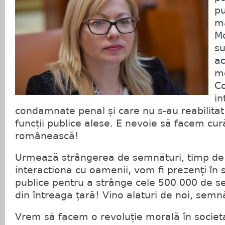
pu
ma
Mo
su
ac
mo
Co
in
condamnate penal și care nu s-au reabilita
funcții publice alese. E nevoie să facem cură
românească!
Urmează strângerea de semnături, timp de
interactiona cu oamenii, vom fi prezenți în 
publice pentru a strânge cele 500 000 de 
din întreaga țară! Vino alaturi de noi, sem
Vrem să facem o revoluție morală în socie