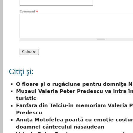
Comment
*
Citiţi şi:
O floare şi o rugăciune pentru domniţa 
Muzeul Valeria Peter Predescu va intra în
turistic
Fanfara din Telciu-in memoriam Valeria P
Predescu
Anuţa Motofelea poartă cu emoţie costu
doamnei cântecului năsăudean