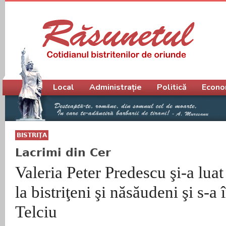
Meniu principal
Local
Administrație
Politică
Econo
BISTRIŢA
Lacrimi din Cer
Valeria Peter Predescu şi-a lua
la bistriţeni şi năsăudeni şi s-a 
Telciu