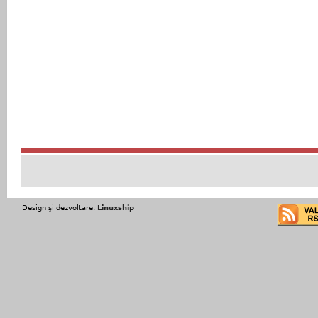
Design şi dezvoltare:
Linuxship