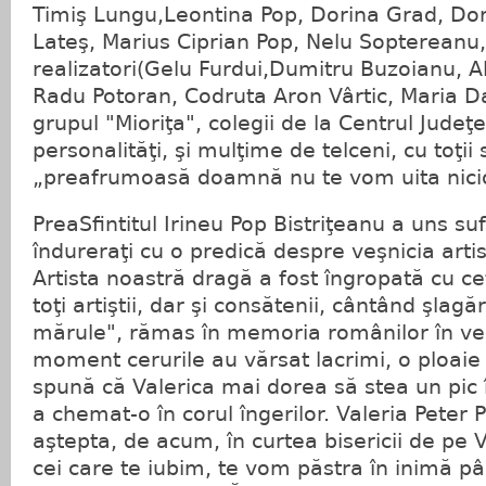
Timiş Lungu,Leontina Pop, Dorina Grad, Dor
Lateş, Marius Ciprian Pop, Nelu Soptereanu
realizatori(Gelu Furdui,Dumitru Buzoianu, 
Radu Potoran, Codruta Aron Vârtic, Maria Da
grupul "Mioriţa", colegii de la Centrul Judeţ
personalităţi, şi mulţime de telceni, cu toţii
„preafrumoasă doamnă nu te vom uita nici
PreaSfintitul Irineu Pop Bistriţeanu a uns suf
îndureraţi cu o predică despre veşnicia artis
Artista noastră dragă a fost îngropată cu ce
toţi artiştii, dar şi consătenii, cântând şlag
mărule", rămas în memoria românilor în veci
moment cerurile au vărsat lacrimi, o ploai
spună că Valerica mai dorea să stea un pic
a chemat-o în corul îngerilor. Valeria Peter
aştepta, de acum, în curtea bisericii de pe 
cei care te iubim, te vom păstra în inimă p