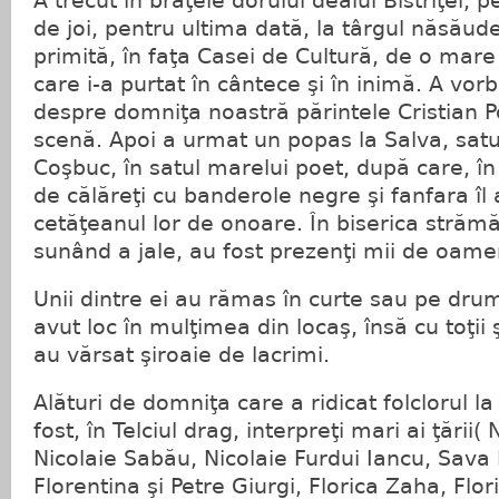
A trecut în braţele dorului dealul Bistriţei, p
de joi, pentru ultima dată, la târgul năsăude
primită, în faţa Casei de Cultură, de o mar
care i-a purtat în cântece şi în inimă. A vor
despre domniţa noastră părintele Cristian 
scenă. Apoi a urmat un popas la Salva, satul
Coşbuc, în satul marelui poet, după care, în 
de călăreţi cu banderole negre şi fanfara îl
cetăţeanul lor de onoare. În biserica străm
sunând a jale, au fost prezenţi mii de oame
Unii dintre ei au rămas în curte sau pe dr
avut loc în mulţimea din locaş, însă cu toţii ş
au vărsat şiroaie de lacrimi.
Alături de domniţa care a ridicat folclorul l
fost, în Telciul drag, interpreţi mari ai ţării
Nicolaie Sabău, Nicolaie Furdui Iancu, Sav
Florentina şi Petre Giurgi, Florica Zaha, Flo