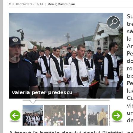
Mie, 04/29/2009 - 16:14
Menuţ Maximinian
Su
tr
să
la
Ar
Pe
d
ro
bi
Pe
lu
valeria peter predescu
Cu
vi
un
de