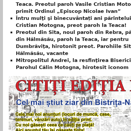
Teaca. Preotul paroh Vasile Cristian Mot
primit Ordinul „Episcop Nicolae Ivan”
Întru mulţi şi binecuvântați ani părintelui
Cristian Motogna, preot paroh la Teaca!
Preotul din Sita, noul paroh din Rebra, p
din Hălmăsău, paroh la Teaca, iar pentru
Dumbrăviţa, hirotonit preot. Parohiile Sit
Hălmăsău, vacante
Mitropolitul Andrei, la resfinţirea Biserici
Parohul Călin Motogna, hirotesit iconom