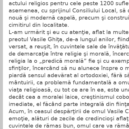
actului religios pentru cele peste 1200 sufle
asemenea, cu sprijinul Consiliului Local, să 
nouă şi modernă capelă, precum şi construi
cimitirul din localitate.
L-am urmărit şi eu cu atenţie, aflat la multe 
preotul Vasile Ghiţa, de-a lungul anilor, fiin
versat, a reuşit, în cuvintele sale de învăţăt
de demarcaţie între religie şi morală, înce
religia la o „predică morală” fie şi cu exempl
sfinţilor, încercând să nu alunece înspre o m
piardă sensul adevărat al ortodoxiei, fără 
mântuirii, ca problemă fundamentală a omu
viaţa religioasă, cu tot ce are în ea, este 
decât cea a moralei laice, creştinismul cobor
imediate, el făcând parte integrală din fiinţ
Acum, în ceasul despărţirii de omul Vasile C
emoţie, alături de zecile de credincioşi aflaţi
cuvintele de rămas bun, omul care va rămâ