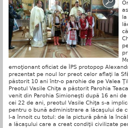
Or
as
la
lă
că
Ch
pe
pr
M
emoţionant oficiat de ÎPS protopop Alexandr
prezentat pe noul lor preot celor aflaţi la Sf
păstorit 10 ani într-o parohie de pe Valea Ţi
Preotul Vasile Chiţa a păstorit Parohia Teac
venit din Parohia Simioneşti după 16 ani de sl
cei 22 de ani, preotul Vasile Chiţa s-a implic
pentru o bună administrare a lăcaşului de c
l-a înnoit cu totul: de la pictură până la înc
a lăcaşului care a creat condiţii civilizate 