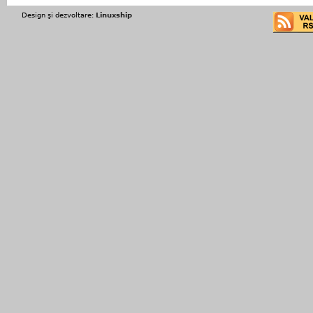
Design şi dezvoltare:
Linuxship