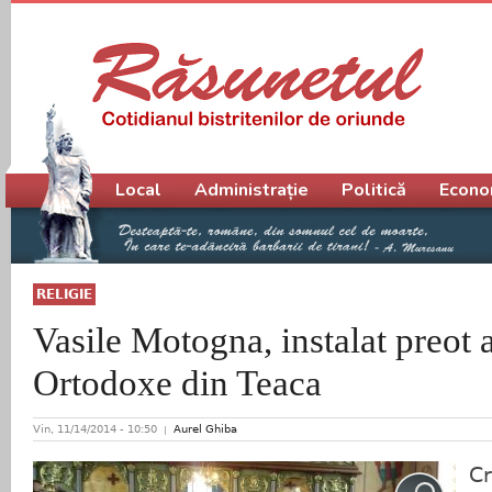
Meniu principal
Local
Administrație
Politică
Econo
RELIGIE
Vasile Motogna, instalat preot a
Ortodoxe din Teaca
Vin, 11/14/2014 - 10:50
Aurel Ghiba
Cr