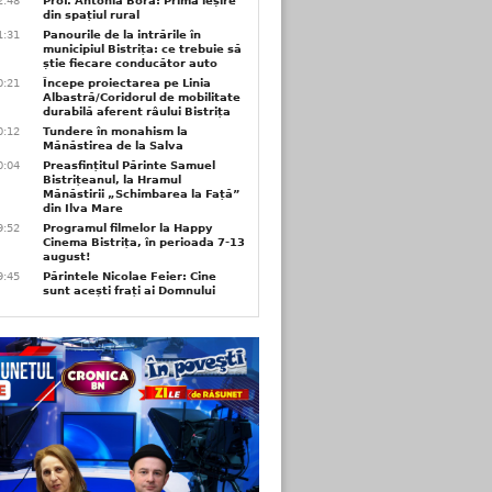
2:48
Prof. Antonia Bora: Prima ieșire
din spațiul rural
1:31
Panourile de la intrările în
municipiul Bistrița: ce trebuie să
știe fiecare conducător auto
0:21
Începe proiectarea pe Linia
Albastră/Coridorul de mobilitate
durabilă aferent râului Bistrița
0:12
Tundere în monahism la
Mănăstirea de la Salva
0:04
Preasfințitul Părinte Samuel
Bistrițeanul, la Hramul
Mănăstirii „Schimbarea la Față”
din Ilva Mare
9:52
Programul filmelor la Happy
Cinema Bistrița, în perioada 7-13
august!
9:45
Părintele Nicolae Feier: Cine
sunt acești frați ai Domnului