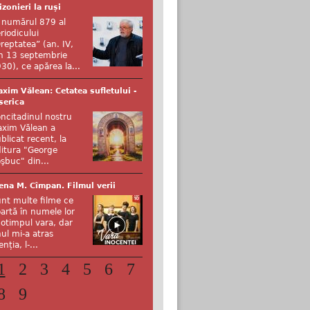
izonieri la ruși
 numărul 879 al
riodicului
reptatea” (an. IV,
n 13 septembrie
30), ce apărea la...
xim Vălean: Cetatea sufletului -
serica
ncitadinul nostru
xim Vălean a
blicat recent, la
itura "George
şbuc" din...
ena M. Cîmpan. Filmul verii
nt multe filme ce
artă în numele lor
otimpul vara, dar
ul mi-a atras
enția, l-...
1
2
3
4
5
6
7
8
9