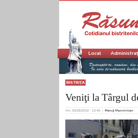
Meniu principal
Local
Administraț
BISTRIŢA
Veniţi la Târgul d
Vin, 03/26/2010 - 13:40
Menuţ Maximinian