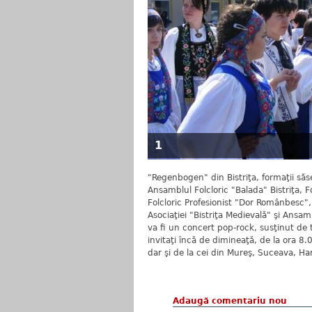
1
"Regenbogen" din Bistriţa, formaţii săs
Ansamblul Folcloric "Balada" Bistriţa,
Folcloric Profesionist "Dor Românbesc",
Asociaţiei "Bistriţa Medievală" şi Ansam
va fi un concert pop-rock, susţinut de t
invitaţi încă de dimineaţă, de la ora 8.0
dar şi de la cei din Mureş, Suceava, Ha
Adaugă comentariu nou