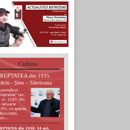
Cultura
REPTATEA din 1935.
elciu - Șieu – Sântioana
 periodicul
reptatea” (an.
, nr. 2187, din
 ianuarie
35), ce apărea
 București,
tim...
EPTATEA din 1930. 14 ani,