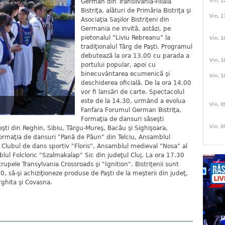
Vin, 1
German din Transilvania-Filiala
Bistriţa, alături de Primăria Bistriţa şi
Vin, 1
Asociaţia Saşilor Bistriţeni din
Germania ne invită, astăzi, pe
pietonalul “Liviu Rebreanu” la
Vin, 1
tradiţionalul Târg de Paşti. Programul
debutează la ora 13.00 cu parada a
Vin, 1
portului popular, apoi cu
binecuvântarea ecumenică şi
Vin, 1
deschiderea oficială. De la ora 14.00
vor fi lansări de carte. Spectacolul
este de la 14.30, urmând a evolua
Vin, 0
Fanfara Forumul German Bistriţa,
Formaţia de dansuri săseşti
Vin, 0
eşti din Reghin, Sibiu, Târgu-Mureş, Bacău şi Sighişoara,
 Formaţia de dansuri "Pană de Păun" din Telciu, Ansamblul
 Clubul de dans sportiv "Floris", Ansamblul medieval "Nosa" al
blul Folcloric "Szalmakalap" Sic din judeţul Cluj. La ora 17.30
rupele Transylvania Crossroads şi "Ignition". Bistriţenii sunt
0, să-şi achiziţioneze produse de Paşti de la meşterii din judeţ,
rghita şi Covasna.