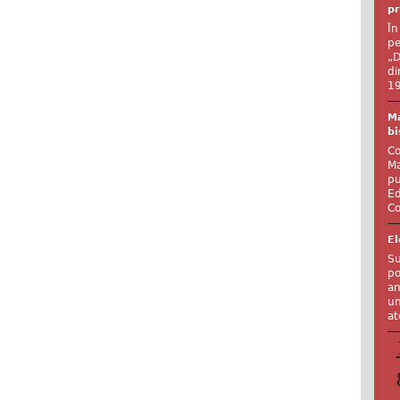
pr
În
pe
„D
di
19
Ma
bi
Co
Ma
pu
Ed
Co
El
Su
po
an
un
at