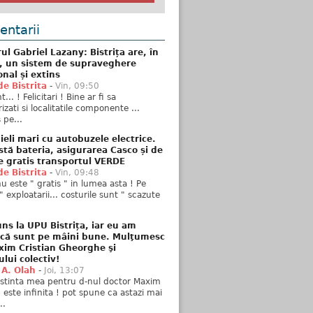
ntarii
ul Gabriel Lazany: Bistrița are, în
t, un sistem de supraveghere
onal și extins
de Bistrita
-
Vin, 09:50
... ! Felicitari ! Bine ar fi sa
izati si localitatile componente ...
 pe...
ieli mari cu autobuzele electrice.
stă bateria, asigurarea Casco și de
e gratis transportul VERDE
de Bistrita
-
Vin, 09:48
u este " gratis " in lumea asta ! Pe
" exploatarii... costurile sunt " scazute
ns la UPU Bistrița, iar eu am
 că sunt pe mâini bune. Mulţumesc
xim Cristian Gheorghe şi
ului colectiv!
 A. Olah
-
Joi, 13:07
stinta mea pentru d-nul doctor Maxim
n este infinita ! pot spune ca astazi mai
..