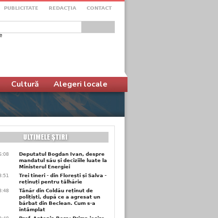
PUBLICITATE
REDACŢIA
CONTACT
e
ular de căutare
Cultură
Alegeri locale
6:08
Deputatul Bogdan Ivan, despre
mandatul său și deciziile luate la
Ministerul Energiei
3:51
Trei tineri - din Florești și Salva -
reținuți pentru tâlhărie
3:48
Tânăr din Coldău reținut de
polițiști, după ce a agresat un
bărbat din Beclean. Cum s-a
întâmplat