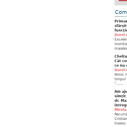
Come
Primar
sfârși
funcți
Dorel 
Excelent
monitor
maiales
Cheltu
Cât co
ce nu 
Dorel 
Nimic n
timpul 
"......
Am aju
simțit
dr. Ma
întreg
Mirela
Recuno
Cristia
traiesc.