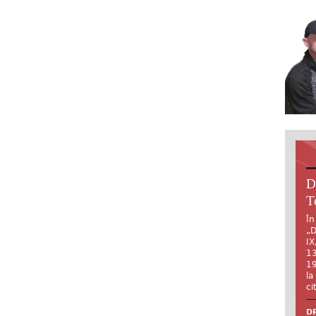
D
T
În
„D
IX
13
19
la
ci
DR