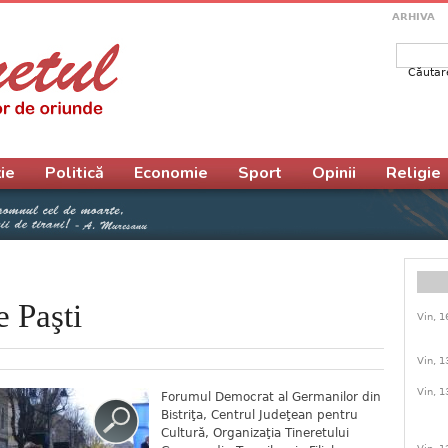
ARHIVA
Căutar
Form
ie
Politică
Economie
Sport
Opinii
Religie
e Paşti
Vin, 1
Vin, 1
Vin, 1
Forumul Democrat al Germanilor din
Bistriţa, Centrul Judeţean pentru
Cultură, Organizaţia Tineretului