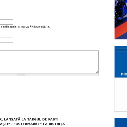
onfidenţial şi nu va fi făcut public.
R, LANSATĂ LA TÂRGUL DE PAŞTI
PAŞTI” / “OSTERMARKT” LA BISTRIŢA