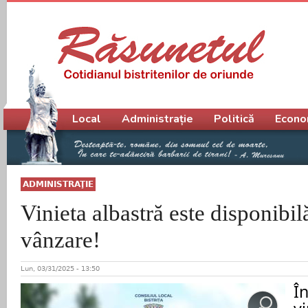
Meniu principal
Local
Administrație
Politică
Econo
ADMINISTRAŢIE
Vinieta albastră este disponibilă
vânzare!
Lun, 03/31/2025 - 13:50
Î