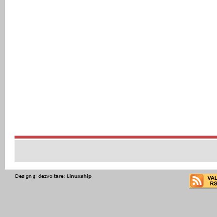
Design şi dezvoltare:
Linuxship