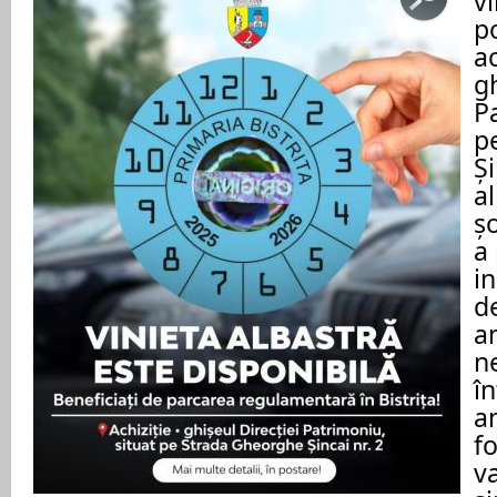
vi
po
ac
gh
P
p
Și
a
șo
a 
in
d
a
n
î
a
fo
v