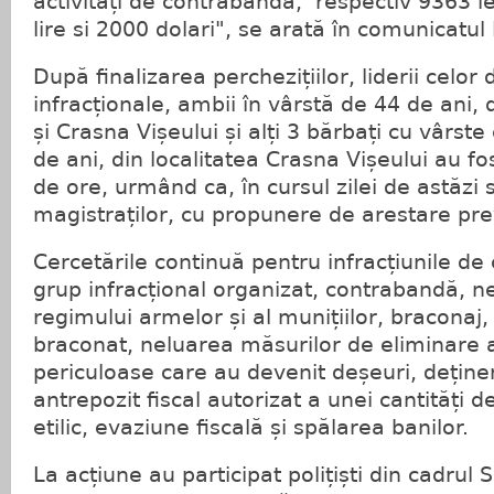
activități de contrabandă, respectiv 9363 l
lire si 2000 dolari", se arată în comunicatul 
După finalizarea perchezițiilor, liderii celor
infracționale, ambii în vârstă de 44 de ani, di
și Crasna Vișeului și alți 3 bărbați cu vârste
de ani, din localitatea Crasna Vișeului au fo
de ore, urmând ca, în cursul zilei de astăzi 
magistraților, cu propunere de arestare pre
Cercetările continuă pentru infracțiunile de 
grup infracțional organizat, contrabandă, 
regimului armelor și al munițiilor, braconaj,
braconat, neluarea măsurilor de eliminare 
periculoase care au devenit deșeuri, deține
antrepozit fiscal autorizat a unei cantități de
etilic, evaziune fiscală și spălarea banilor.
La acțiune au participat polițiști din cadrul S