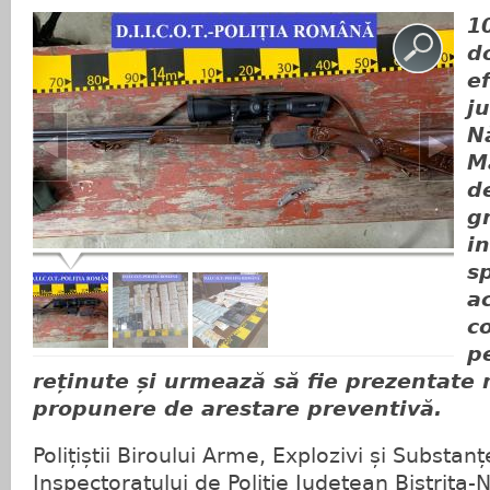
1
d
e
ju
N
M
d
g
i
sp
ac
c
p
reținute și urmează să fie prezentate 
propunere de arestare preventivă.
Polițiștii Biroului Arme, Explozivi și Substan
Inspectoratului de Poliție Județean Bistriț