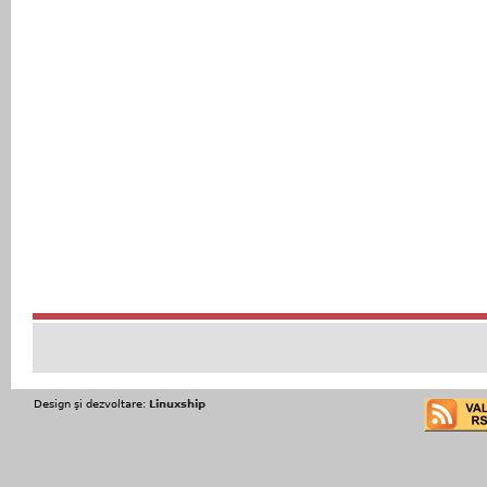
Design şi dezvoltare:
Linuxship