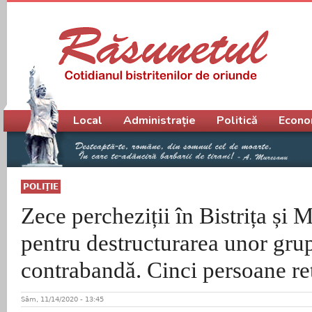
Meniu principal
Local
Administrație
Politică
Econo
POLIŢIE
Zece percheziții în Bistrița și
pentru destructurarea unor gru
contrabandă. Cinci persoane re
Sâm, 11/14/2020 - 13:45