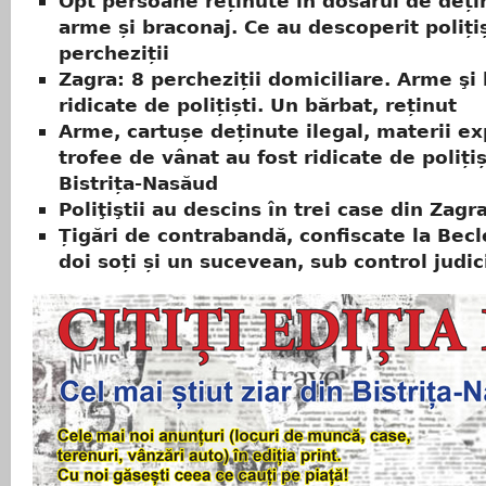
Opt persoane reținute în dosarul de deți
arme și braconaj. Ce au descoperit polițiș
percheziții
Zagra: 8 percheziții domiciliare. Arme şi
ridicate de polițiști. Un bărbat, reținut
Arme, cartușe deținute ilegal, materii ex
trofee de vânat au fost ridicate de polițiș
Bistrița-Nasăud
Poliţiştii au descins în trei case din Zagr
Țigări de contrabandă, confiscate la Becl
doi soți și un sucevean, sub control judic