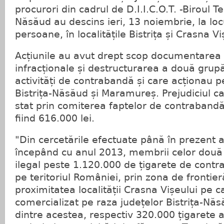
procurori din cadrul de D.I.I.C.O.T. -Biroul Ter
Năsăud au descins ieri, 13 noiembrie, la loc
persoane, în localitățile Bistrița și Crasna Vi
Acțiunile au avut drept scop documentarea a
infracționale și destructurarea a două grupă
activități de contrabandă și care acționau p
Bistrița-Năsăud și Maramureș. Prejudiciul c
stat prin comiterea faptelor de contrabandă
fiind 616.000 lei.
"Din cercetările efectuate până în prezent a 
începând cu anul 2013, membrii celor două g
ilegal peste 1.120.000 de țigarete de contr
pe teritoriul României, prin zona de fronti
proximitatea localității Crasna Vișeului pe ca
comercializat pe raza județelor Bistrița-Năsă
dintre acestea, respectiv 320.000 țigarete a