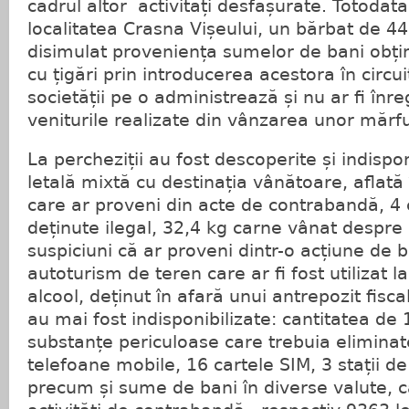
cadrul altor activități desfășurate. Totodată,
localitatea Crasna Vișeului, un bărbat de 44 
disimulat proveniența sumelor de bani obți
cu țigări prin introducerea acestora în circui
societății pe o administrează și nu ar fi înreg
veniturile realizate din vânzarea unor mărfu
La percheziții au fost descoperite și indispo
letală mixtă cu destinația vânătoare, aflată în
care ar proveni din acte de contrabandă, 4 
deținute ilegal, 32,4 kg carne vânat despre 
suspiciuni că ar proveni dintr-o acțiune de 
autoturism de teren care ar fi fost utilizat la
alcool, deținut în afară unui antrepozit fisca
au mai fost indisponibilizate: cantitatea de 1
substanțe periculoase care trebuia eliminat
telefoane mobile, 16 cartele SIM, 3 stații d
precum și sume de bani în diverse valute, c