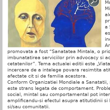
Mo
Mi
al
pr
a 
es
in
An
promovata a fost “Sanatatea Mintala, o prio
imbunatatirea serviciilor prin advocacy si a
cetatenilor”. Tema actualei editii este „Viat
incercare de a intelege povara resimtita ati
afectate cit si de familia acestora.
Conform Organizatiei Mondiale a Sanatatii,
este strans legata de comportament. Probl
social, mintal sau comportamental pot inter
amplificandu-si efectul asupra atitutidinii s
si/sau comunitatii.