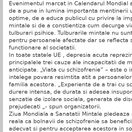
Evenimentul marcat in Calendarul Mondial al
de a pune in lumina importanta mentinerii 
optime, de a educa publicul cu privire la impl
mintale si de a constientiza cum decurge via
tulburari psihice. Tulburarile mintale nu su
pentru persoanele afectate dar se reflecta 
functionare al societatii.
In toate statele UE , depresia acuta reprezi
principalele trei cauze ale incapacitatii de 
anticipate. „Viata cu schizofrenie” – este o 
intelege povara resimtita atit a persoanelor 
familia acestora. „Experienta de a trai cu s
durere intensa, de durata si adesea insuport
senzatie de izolare sociala, generata de dis
prejudecati „- spun organizatorii.
Ziua Mondiala a Sanatatii Mintale pledeaza
reala ca bolnavii de schizofrenie sa benefi
adecvat si pentru acceptarea acestora in so