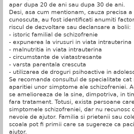
apar dupa 20 de ani sau dupa 30 de ani.
Desi, asa cum mentionam, cauza precisa a s
cunoscuta, au fost identificati anumiti facto
riscul de dezvoltare sau declansare a bolii:
- istoric familial de schizofrenie
- expunerea la virusuri in viata intrauterina
- malnutritia in viata intrauterina
- circumstante de viatastresante
- varsta parentala crescuta
- utilizarea de droguri psihoactive in adoles
Se recomanda consultul de specialitate cat 
aparitiei unor simptome ale schizofreniei. 
se amelioreaza de la sine, dimpotriva, in t
fara tratament. Totusi, exista persoane car
simptomele schizofreniei, dar nu recunosc 
nevoie de ajutor. Familia si prietenii sau col
scoala pot fi primii care sa sugereze ca pac
ajutor.