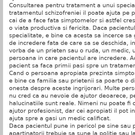
Consultarea pentru tratament a unui special
tratamentul schizofreniei il poate ajuta pe 
cai de a face fata simptomelor si astfel cr
o viata productiva si fericita. Daca pacientu
specialitate, e bine ca acesta sa incerce s
de incredere fata de care sa se deschida, i
vorba de un prieten sau o ruda, un medic, u
persoana in care pacientul are incredere. Ac
pacient sa faca primii pasi spre un tratame
Cand o persoana apropiata prezinta simptom
e bine ca familia sau prietenii sa poarte o d
onesta despre aceste ingrijorari. Multe per
nu cred ca au nevoie de ajutor deoarece, pen
halucinatiile sunt reale. Nimeni nu poate fi o
ajutor profesionist, dar cei apropiati il pot i
ajuta spre a gasi un medic calificat.
Daca pacientul pune in pericol pe sine sau p
apartinatorii trebuie sa sune la politie sau 