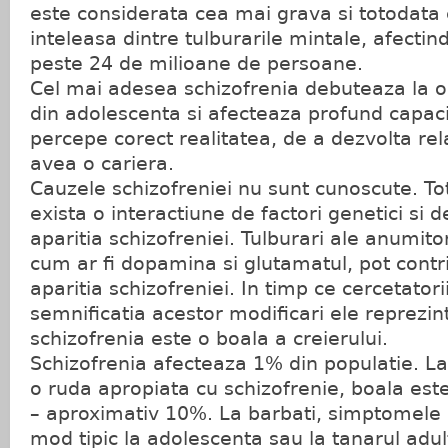
este considerata cea mai grava si totodata
inteleasa dintre tulburarile mintale, afectind
peste 24 de milioane de persoane.
Cel mai adesea schizofrenia debuteaza la o v
din adolescenta si afecteaza profund capac
percepe corect realitatea, de a dezvolta rela
avea o cariera.
Cauzele schizofreniei nu sunt cunoscute. Tot
exista o interactiune de factori genetici si 
aparitia schizofreniei. Tulburari ale anumit
cum ar fi dopamina si glutamatul, pot contr
aparitia schizofreniei. In timp ce cercetatori
semnificatia acestor modificari ele reprezi
schizofrenia este o boala a creierului.
Schizofrenia afecteaza 1% din populatie. L
o ruda apropiata cu schizofrenie, boala est
– aproximativ 10%. La barbati, simptomele s
mod tipic la adolescenta sau la tanarul adul