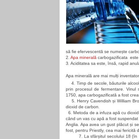
să fie efervescentă se numește carbo
2. 
Apa minerală
 carbogazificata  este
3. Aciditatea sa este, însă, rapid anul
Apa minerală are mai mulți inventator
4. Timp de secole, băuturile alcoo
prin procesul de fermentare. Vinul 
1750, apa carbogazificată a fost crea
 5. Henry Cavendish și William Brow
dioxid de carbon.
 6. Metoda de a infuza apă cu dioxid
când un vas cu apă a fost suspendat 
Anglia. Apa avea un gust plăcut și s
fost, pentru Priestly, cea mai fericită
7. La sfârșitul secolului 18 (