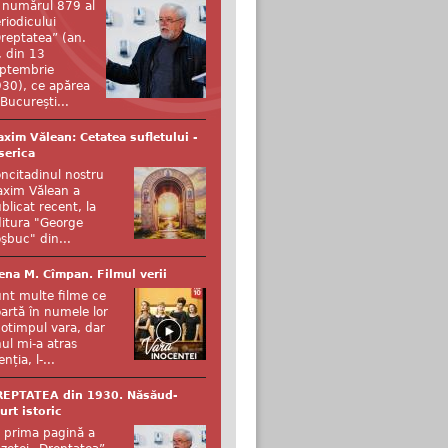
 numărul 879 al
riodicului
reptatea” (an.
, din 13
ptembrie
30), ce apărea
 București...
xim Vălean: Cetatea sufletului -
serica
ncitadinul nostru
xim Vălean a
blicat recent, la
itura "George
şbuc" din...
ena M. Cîmpan. Filmul verii
nt multe filme ce
artă în numele lor
otimpul vara, dar
ul mi-a atras
enția, l-...
REPTATEA din 1930. Năsăud-
urt istoric
 prima pagină a