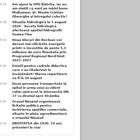
3:10
Am ajuns la UPU Bistrița, iar eu
am simțit că sunt pe mâini bune.
Mulţumesc dr. Maxim Cristian
Gheorghe şi întregului colectiv!
5:58
Situația hidrologică la 5 august
2026 - Seceta hidrologică
afectează spațiul hidrografic
Someș-Tisa
5:34
Două blocuri din Beclean vor
deveni mai eficiente energetic
printr-o investiție de peste 5,3
milioane de euro finanțată prin
Programul Regional Nord-Vest
2021–2027
4:36
Emoții pentru cadrele didactice
care s-au titularizat în
învățământ! Marea repartizare
va fi în 20 august
3:49
Două persoane transportate la
spital în urma unui accident
rutier petrecut la intersecția DN
17 cu drumul spre Strâmba
3:40
Orașul Năsăud organizează
licitație publică pentru
închirierea spațiilor comerciale,
situate în piața agroalimentară
a orașului Năsăud
3:26
DREPTATEA din 1930. 14 ani,
prizonieri la ruși