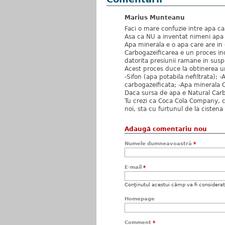
Marius Munteanu
Faci o mare confuzie intre apa c
Asa ca NU a inventat nimeni apa 
Apa minerala e o apa care are in 
Carbogazeificarea e un proces ind
datorita presiunii ramane in susp
Acest proces duce la obtinerea u
-Sifon (apa potabila nefiltrata); 
carbogazeificata; -Apa minerala 
Daca sursa de apa e Natural Car
Tu crezi ca Coca Cola Company, c
noi, sta cu furtunul de la ciste
Adaugă comentariu nou
Numele dumneavoastră
*
E-mail
*
Conţinutul acestui câmp va fi considerat c
Homepage
Comment
*