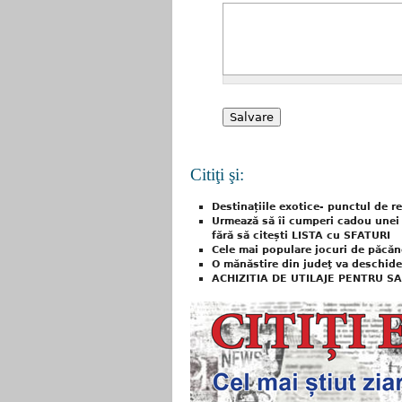
Citiţi şi:
Destinațiile exotice- punctul de r
Urmează să îi cumperi cadou unei 
fără să citești LISTA cu SFATURI
Cele mai populare jocuri de păcăn
O mănăstire din judeţ va deschide
ACHIZITIA DE UTILAJE PENTRU S