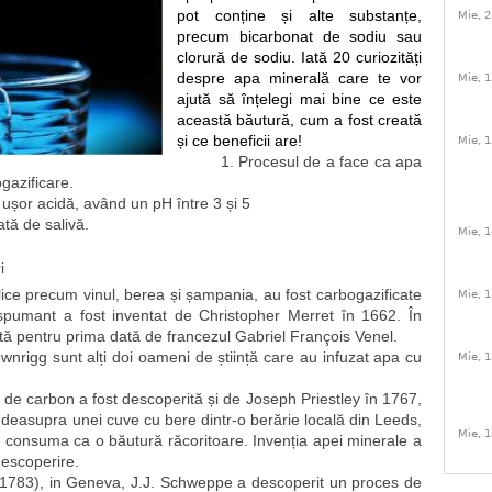
pot conține și alte substanțe,
Mie, 2
precum bicarbonat de sodiu sau
clorură de sodiu. Iată 20 curiozități
despre apa minerală care te vor
Mie, 1
ajută să înțelegi mai bine ce este
această băutură, cum a fost creată
și ce beneficii are!
Mie, 1
1. Procesul de a face ca apa 
gazificare.
 ușor acidă, având un pH între 3 și 5
ată de salivă.
Mie, 1
i
lice precum vinul, berea și șampania, au fost carbogazificate 
Mie, 1
spumant a fost inventat de Christopher Merret în 1662. În 
tă pentru prima dată de francezul Gabriel François Venel. 
nrigg sunt alți doi oameni de știință care au infuzat apa cu 
Mie, 1
 de carbon a fost descoperită și de Joseph Priestley în 1767, 
deasupra unei cuve cu bere dintr-o berărie locală din Leeds, 
Mie, 1
e consuma ca o băutură răcoritoare. Invenția apei minerale a 
 descoperire.
în 1783), in Geneva, J.J. Schweppe a descoperit un proces de 