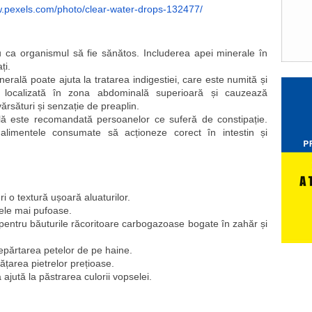
w.pexels.com/photo/clear-water-drops-132477/
u ca organismul să fie sănătos. Includerea apei minerale în 
ți.
ală poate ajuta la tratarea indigestiei, care este numită și 
 localizată în zona abdominală superioară și cauzează 
rsături și senzație de preaplin.
 este recomandată persoanelor ce suferă de constipație. 
alimentele consumate să acționeze corect în intestin și 
ri o textură ușoară aluaturilor.
itele mai pufoase.
pentru băuturile răcoritoare carbogazoase bogate în zahăr și 
epărtarea petelor de pe haine.
rățarea pietrelor prețioase.
 ajută la păstrarea culorii vopselei.