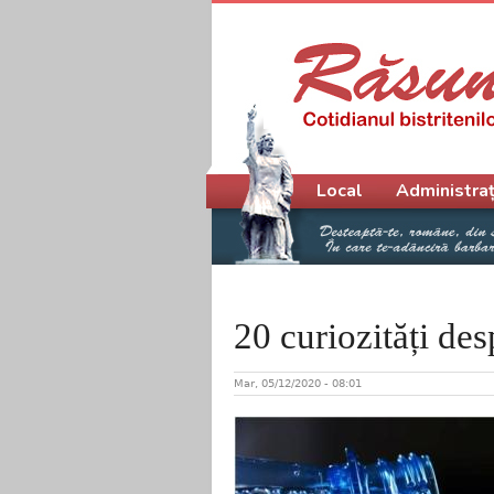
Meniu principal
Local
Administraț
20 curiozități de
Mar, 05/12/2020 - 08:01