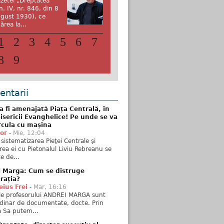
zetei „Dreptatea”
n. IV, nr. 846, din 8
gust 1930), ce
ărea la...
1
2
3
4
5
6
7
8
9
ntarii
 fi amenajată Piața Centrală, în
isericii Evanghelice! Pe unde se va
rcula cu mașina
tor
-
Mie, 12:04
sistematizarea Pieţei Centrale şi
rea ei cu Pietonalul Liviu Rebreanu se
e de...
i Marga: Cum se distruge
rația?
ius Frei
-
Mar, 16:16
ele profesorului ANDREI MARGA sunt
dinar de documentate, docte. Prin
 Sa putem...