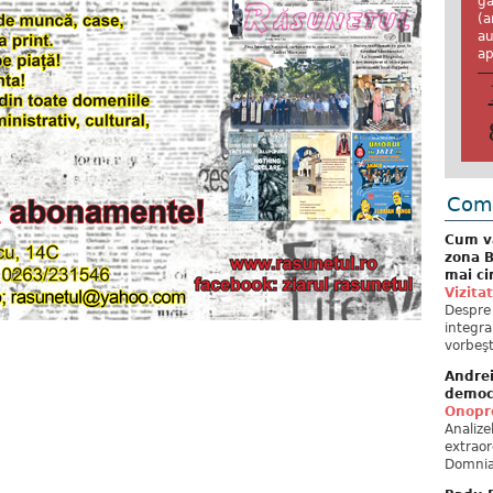
ga
(a
au
ap
Come
Cum va
zona B
mai ci
Vizita
Despre 
integra
vorbeşt
Andre
democ
Onopre
Analiz
extraor
Domnia