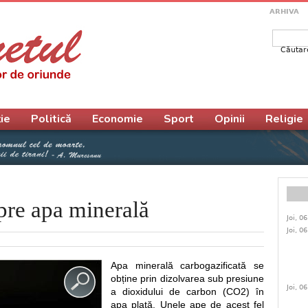
ARHIVA
Căutar
Form
ie
Politică
Economie
Sport
Opinii
Religie
spre apa minerală
Joi, 0
Joi, 0
Apa minerală carbogazificată se
obține prin dizolvarea sub presiune
Joi, 0
a dioxidului de carbon (CO2) în
apa plată. Unele ape de acest fel