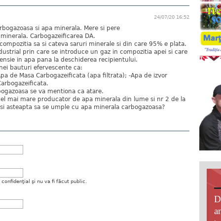
24/07/20 16:52
arbogazoasa si apa minerala. Mere si pere
minerala. Carbogazeificarea DA.
compozitia sa si cateva saruri minerale si din care 95% e plata.
ustrial prin care se introduce un gaz in compozitia apei si care
ensie in apa pana la deschiderea recipientului.
nei bauturi efervescente ca:
-Apa de Masa Carbogazeificata (apa filtrata); -Apa de izvor
Carbogazeificata.
bogazoasa se va mentiona ca atare.
el mai mare producator de apa minerala din lume si nr 2 de la
na si asteapta sa se umple cu apa minerala carbogazoasa?
onfidenţial şi nu va fi făcut public.
D
an