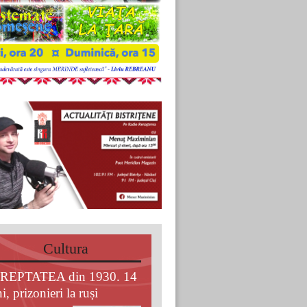
Cultura
REPTATEA din 1930. 14
i, prizonieri la ruși