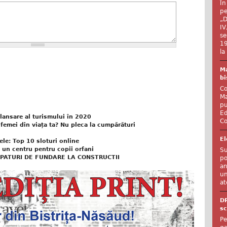
În
pe
„D
IV
se
19
la
Ma
bi
Co
Ma
pu
Ed
elansare al turismului în 2020
Co
femei din viața ta? Nu pleca la cumpărături
El
ele: Top 10 sloturi online
 un centru pentru copii orfani
Su
APATURI DE FUNDARE LA CONSTRUCTII
po
an
un
at
D
sc
Pe