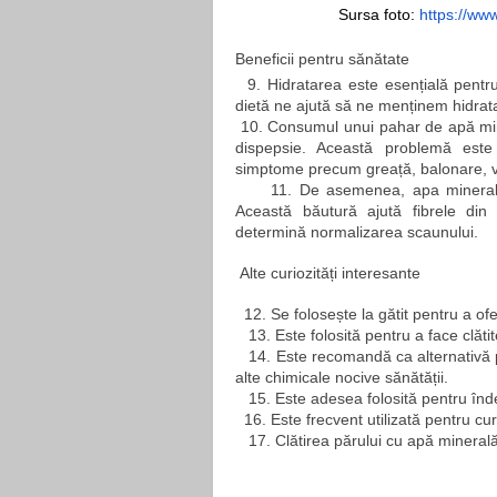
Sursa foto:
https://ww
Beneficii pentru sănătate
 9. Hidratarea este esențială pentr
dietă ne ajută să ne menținem hidrata
10. Consumul unui pahar de apă miner
dispepsie. Această problemă este
simptome precum greață, balonare, vă
11. De asemenea, apa minerală
Această băutură ajută fibrele din 
determină normalizarea scaunului. 
Alte curiozități interesante
 12. Se folosește la gătit pentru a ofe
13. Este folosită pentru a face clăt
14. Este recomandă ca alternativă 
alte chimicale nocive sănătății.
15. Este adesea folosită pentru înd
 16. Este frecvent utilizată pentru cu
17. Clătirea părului cu apă minerală