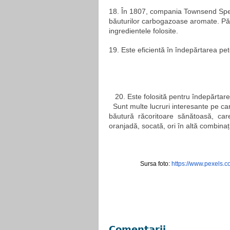
18. În 1807, compania Townsend Spea
băuturilor carbogazoase aromate. Păp
ingredientele folosite.
19. Este eficientă în îndepărtarea pet
20. Este folosită pentru îndepărtare
Sunt multe lucruri interesante pe care
băutură răcoritoare sănătoasă, ca
oranjadă, socată, ori în altă combinaț
Sursa foto:
https://www.pexels.c
Comentarii