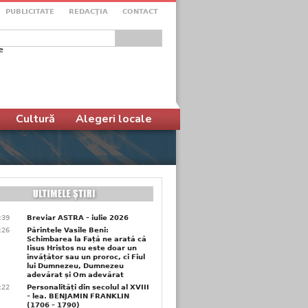
PUBLICITATE
REDACŢIA
CONTACT
e
ular de căutare
Cultură
Alegeri locale
6:39
Breviar ASTRA – iulie 2026
6:26
Părintele Vasile Beni:
Schimbarea la Față ne arată că
Iisus Hristos nu este doar un
învățător sau un proroc, ci Fiul
lui Dumnezeu, Dumnezeu
adevărat și Om adevărat
6:22
Personalități din secolul al XVIII
– lea. BENJAMIN FRANKLIN
(1706 – 1790)