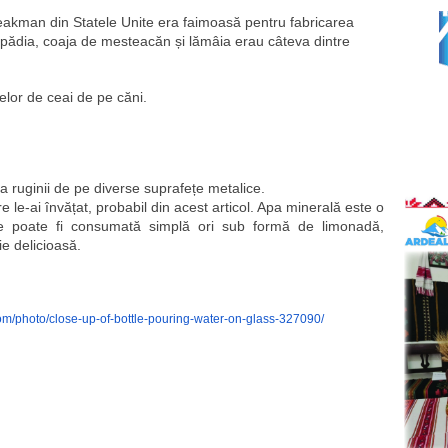
kman din Statele Unite era faimoasă pentru fabricarea 
ădia, coaja de mesteacăn și lămâia erau câteva dintre 
elor de ceai de pe căni.
a ruginii de pe diverse suprafețe metalice. 
 le-ai învățat, probabil din acest articol. Apa minerală este o 
re poate fi consumată simplă ori sub formă de limonadă, 
ie delicioasă.
om/photo/close-up-of-bottle-pouring-water-on-glass-327090/