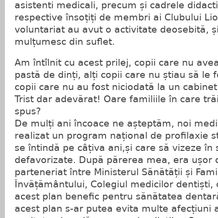
asistenti medicali, precum și cadrele didacti
respective însoțiți de membri ai Clubului L
voluntariat au avut o activitate deosebită, ș
mulțumesc din suflet.
Am întîlnit cu acest prilej, copii care nu ave
pastă de dinți, alți copii care nu știau să le
copii care nu au fost niciodată la un cabine
Trist dar adevărat! Oare familiile în care tr
spus?
De mulți ani încoace ne așteptăm, noi medic
realizat un program național de profilaxie 
se întindă pe câțiva ani,și care să vizeze în 
defavorizate. După părerea mea, era ușor 
parteneriat între Ministerul Sănătății și Famil
Învățământului, Colegiul medicilor dentiști,
acest plan benefic pentru sănătatea dentară 
acest plan s-ar putea evita multe afecțiuni a