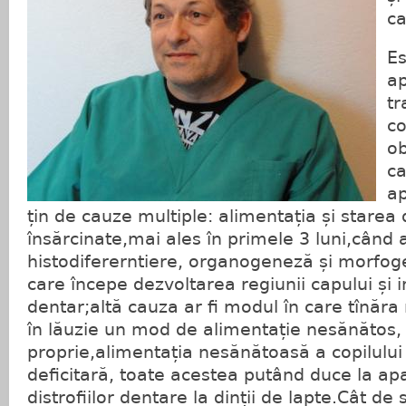
ca
Es
ap
tr
co
ob
ca
ap
țin de cauze multiple: alimentația și starea
însărcinate,mai ales în primele 3 luni,când 
histodifererntiere, organogeneză și morfo
care începe dezvoltarea regiunii capului și i
dentar;altă cauza ar fi modul în care tînăra
în lăuzie un mod de alimentație nesănătos, 
proprie,alimentația nesănătoasă a copilului
deficitară, toate acestea putând duce la apa
distrofiilor dentare la dinții de lapte.Cât de 