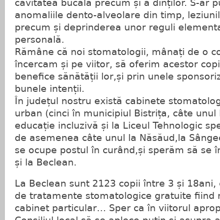
cavitatea bucală precum și a dinților. S-ar 
anomaliile dento-alveolare din timp, leziuni
precum și deprinderea unor reguli element
personală.
Rămâne că noi stomatologii, mânați de o con
încercam și pe viitor, să oferim acestor copii, 
benefice sănătății lor,și prin unele sponsor
bunele intenții.
În județul nostru există cabinete stomatolog
urban (cinci în municipiul Bistrița, câte unul
educație incluzivă și la Liceul Tehnologic spe
de asemenea câte unul la Năsăud,la Sânge
se ocupe postul în curând,și sperăm să se înf
și la Beclean.
La Beclean sunt 2123 copii între 3 și 18ani,
de tratamente stomatologice gratuite fiind 
cabinet particular… Sper ca în viitorul apropi