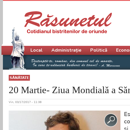
Meniu principal
Local
Administrație
Politică
Econo
SĂNĂTATE
20 Martie- Ziua Mondială a Săn
Vin, 03/17/2017 - 11:38
Es
co
și