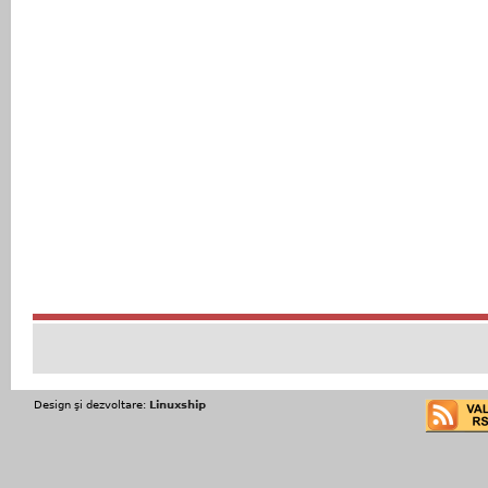
Design şi dezvoltare:
Linuxship