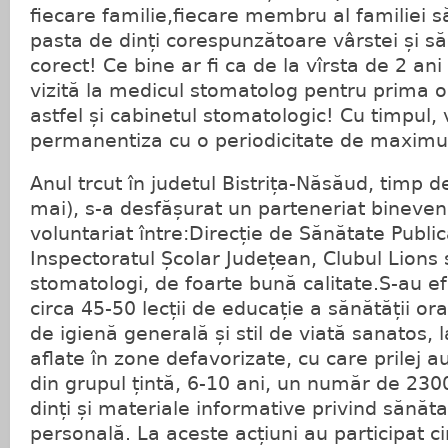
fiecare familie,fiecare membru al familiei să
pasta de dinți corespunzătoare vârstei și s
corect! Ce bine ar fi ca de la vîrsta de 2 ani
vizită la medicul stomatolog pentru prima o
astfel și cabinetul stomatologic! Cu timpul, v
permanentiza cu o periodicitate de maximu
Anul trcut în judetul Bistrița-Năsăud, timp de 
mai), s-a desfășurat un parteneriat bineveni
voluntariat între:Direcție de Sănătate Publi
Inspectoratul Școlar Județean, Clubul Lions 
stomatologi, de foarte bună calitate.S-au 
circa 45-50 lecții de educație a sănătății ora
de igienă generală și stil de viată sanatos, l
aflate în zone defavorizate, cu care prilej au
din grupul țintă, 6-10 ani, un număr de 2300
dinți și materiale informative privind sănăta
personală. La aceste acțiuni au participat c