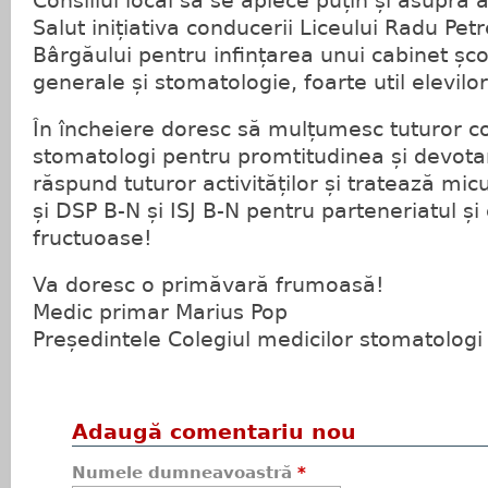
Consiliul local să se aplece puțin și asupra
Salut inițiativa conducerii Liceului Radu Pet
Bârgăului pentru infințarea unui cabinet șco
generale și stomatologie, foarte util elevilo
În încheiere doresc să mulțumesc tuturor co
stomatologi pentru promtitudinea și devot
răspund tuturor activităților și tratează mic
și DSP B-N și ISJ B-N pentru parteneriatul ș
fructuoase!
Va doresc o primăvară frumoasă!
Medic primar Marius Pop
Președintele Colegiul medicilor stomatologi
Adaugă comentariu nou
Numele dumneavoastră
*