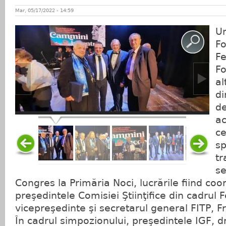
Mar, 05/17/2022 - 14:59
U
Fo
Fe
Fo
al
di
de
ac
c
sp
tr
se
Congres la Primăria Noci, lucrările fiind co
preşedintele Comisiei Ştiinţifice din cadrul F
vicepreşedinte şi secretarul general FITP, 
În cadrul simpozionului, preşedintele IGF, d