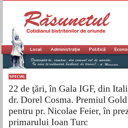
Meniu principal
Local
Administrație
Politică
Econo
SPECIAL
22 de ţări, în Gala IGF, din Ital
dr. Dorel Cosma. Premiul Gold 
pentru pr. Nicolae Feier, în pre
primarului Ioan Turc