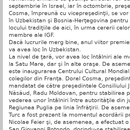
septembrie în Israel, iar în octombrie, preş
Cosma, împreună cu vicepreşedinţii, se vor a
în Uzbekistan şi Bosnia-Herţegovina pentru 
locului tradiţiile de aici, în urma cererii celo
membre ale IGF.
Dacă lucrurile merg bine, anul viitor premi
va avea loc în Uzbekistan.
La nivel de ţară, vor avea loc întâlniri ale 
la Satu Mare, dar şi în alte oraşe. De asem
este inaugurarea Centrului Cultural Mondia
colegilor din Franţa. Dorel Cosma, preşedint
mandatat de către preşedintele Consiliului J
Năsăud, Radu Moldovan, pentru stabilirea pr
vederea unor întâlniri între autorităţile din j
Regiunea Puglia pe linia înfrăţirii. De asem
Turc a fost prezent la momentul acordării pr
Nicolae Feier şi, de asemenea, a efectuat o v
San Giovanni Rotondo, dorindu-se stabilirea 