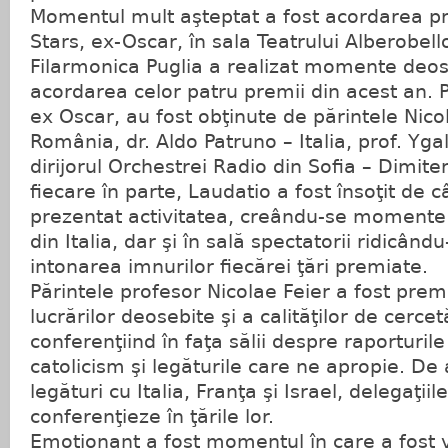
Momentul mult aşteptat a fost acordarea pr
Stars, ex-Oscar, în sala Teatrului Alberobell
Filarmonica Puglia a realizat momente deose
acordarea celor patru premii din acest an. P
ex Oscar, au fost obţinute de părintele Nicol
România, dr. Aldo Patruno – Italia, prof. Ygal T
dirijorul Orchestrei Radio din Sofia – Dimite
fiecare în parte, Laudatio a fost însoţit de c
prezentat activitatea, creându-se momente
din Italia, dar şi în sală spectatorii ridicându
intonarea imnurilor fiecărei ţări premiate.
Părintele profesor Nicolae Feier a fost pre
lucrărilor deosebite şi a calităţilor de cercetă
conferenţiind în faţa sălii despre raporturile
catolicism şi legăturile care ne apropie. De
legături cu Italia, Franţa şi Israel, delegaţiil
conferenţieze în ţările lor.
Emoţionant a fost momentul în care a fost v