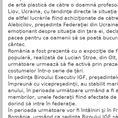
de artă plastică de către o doamnă profesoa
Liov, Ucraina, cu tendinţe directe la situaţia
de altfel lucrările fiind achiziţionate de cătr
Alebicilov, preşedinta Federaţiei din Ucraina
emoţionant despre situaţia din ţara ei, dec
pacea pentru ca oamenii să se poată bucur
cântec.
România a fost prezentă cu o expoziţie de f
populară, realizată de Lucian Stroe, din Olt,
următoare urmează să fie activă prin preze
costumelor într-o serie de ţări.
În şedinţa Biroului Executiv IGF, preşedint
împreună cu vicepreşedinţii, au stabilit ma
anului, în perioada următoare urmând a fi ac
membrilor, unele federaţii fiind afectate de
dorind să intre în federaţie.
În perioada următoare vor fi întâlniri şi în F
România, urmând ca şedinţa Biroului IGF să 