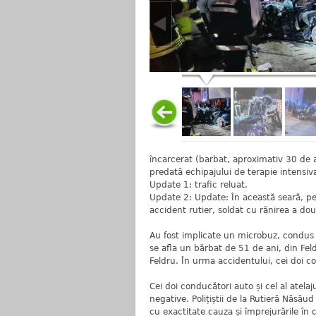
încarcerat (barbat, aproximativ 30 de a
predată echipajului de terapie intensiv
Update 1: trafic reluat.
Update 2: Update: În această seară, pe 
accident rutier, soldat cu rănirea a do
Au fost implicate un microbuz, condus 
se afla un bărbat de 51 de ani, din Fe
Feldru. În urma accidentului, cei doi con
Cei doi conducători auto și cel al atelaju
negative. Polițiștii de la Rutieră Năsău
cu exactitate cauza și împrejurările în 