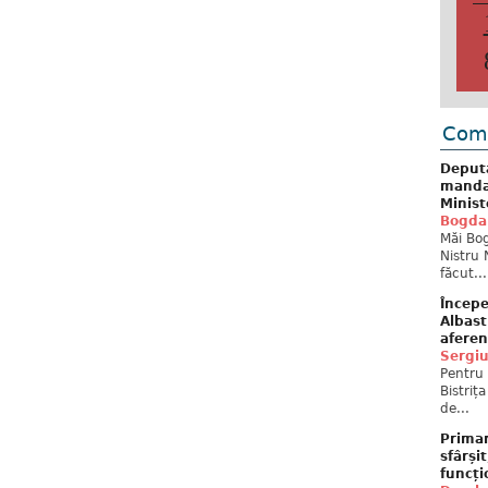
Come
Deput
mandat
Minist
Bogda
Măi Bog
Nistru 
făcut...
Începe
Albast
aferen
Sergi
Pentru 
Bistriț
de...
Primar
sfârși
funcți