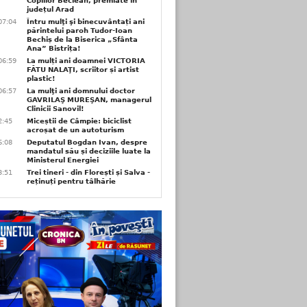
Copiilor Beclean, premiate in
județul Arad
07:04
Întru mulţi şi binecuvântați ani
părintelui paroh Tudor-Ioan
Bechiș de la Biserica „Sfânta
Ana” Bistrița!
06:59
La mulți ani doamnei VICTORIA
FĂTU NALAŢI, scriitor și artist
plastic!
06:57
La mulţi ani domnului doctor
GAVRILAŞ MUREŞAN, managerul
Clinicii Sanovil!
2:45
Miceștii de Câmpie: biciclist
acroșat de un autoturism
6:08
Deputatul Bogdan Ivan, despre
mandatul său și deciziile luate la
Ministerul Energiei
3:51
Trei tineri - din Florești și Salva -
reținuți pentru tâlhărie