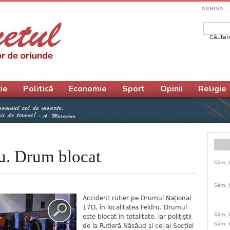
ARHIVA
Căutar
Form
ie
Politică
Economie
Sport
Opinii
Religie
ru. Drum blocat
Sâm, 
Sâm, 
Accident rutier pe Drumul Național
17D, în localitatea Feldru. Drumul
Sâm, 
este blocat în totalitate, iar polițiștii
Sâm, 
de la Rutieră Năsăud și cei ai Secției