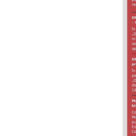
re
DR
– 
În
„D
nr
ia
ap
DR
pr
În
pe
„D
di
19
Ma
bi
Co
Ma
pu
Ed
Co