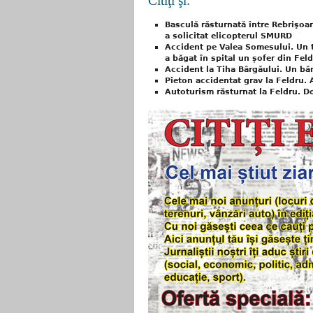
Citiţi şi:
Basculă răsturnată între Rebrişoar
a solicitat elicopterul SMURD
Accident pe Valea Somesului. Un 
a băgat în spital un șofer din Fel
Accident la Tiha Bârgăului. Un bă
Pieton accidentat grav la Feldru. 
Autoturism răsturnat la Feldru. D