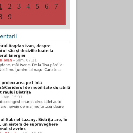
1
2
3
4
5
6
7
8
9
ntarii
atul Bogdan Ivan, despre
ul său și deciziile luate la
erul Energiei
n Ivan
-
Sâm, 07:21
dane, măi Ivane, De la Tisa pân’ la
Noi îi mulțumim lui nașul Care te-a
 proiectarea pe Linia
ră/Coridorul de mobilitate durabilă
t râului Bistrița
u
-
Vin, 15:31
descongestionarea circulatiei auto
a are nevoie de mai multe „coridoare
ul Gabriel Lazany: Bistrița are, în
t, un sistem de supraveghere
onal și extins