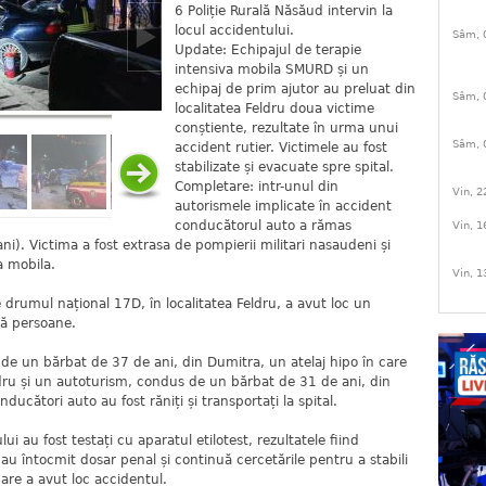
6 Poliție Rurală Năsăud intervin la
locul accidentului.
Sâm, 
Update: Echipajul de terapie
intensiva mobila SMURD și un
echipaj de prim ajutor au preluat din
Sâm, 
localitatea Feldru doua victime
conștiente, rezultate în urma unui
Sâm, 
accident rutier. Victimele au fost
stabilizate și evacuate spre spital.
Completare: intr-unul din
Vin, 2
autorismele implicate în accident
conducătorul auto a rămas
Vin, 1
ni). Victima a fost extrasa de pompierii militari nasaudeni și
a mobila.
Vin, 1
drumul național 17D, în localitatea Feldru, a avut loc un
uă persoane.
de un bărbat de 37 de ani, din Dumitra, un atelaj hipo în care
ldru și un autoturism, condus de un bărbat de 31 de ani, din
ducători auto au fost răniți și transportați la spital.
lui au fost testați cu aparatul etilotest, rezultatele fiind
d au întocmit dosar penal și continuă cercetările pentru a stabili
care a avut loc accidentul.