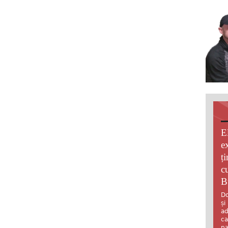
E
e
ț
c
B
Do
și
ad
ca
pa