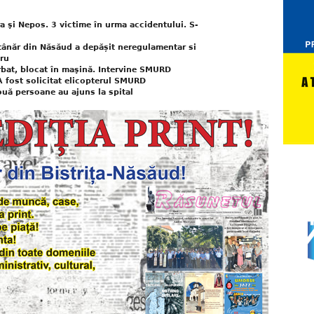
a şi Nepos. 3 victime în urma accidentului. S-
tânăr din Năsăud a depășit neregulamentar si
dru
rbat, blocat în maşină. Intervine SMURD
A fost solicitat elicopterul SMURD
ouă persoane au ajuns la spital