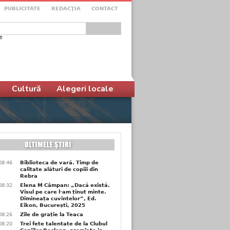
PUBLICITATE
REDACŢIA
CONTACT
e
ular de căutare
Cultură
Alegeri locale
08:46
Biblioteca de vară. Timp de
calitate alături de copiii din
Rebra
08:32
Elena M Câmpan: „Dacă există.
Visul pe care l-am ținut minte.
Dimineața cuvintelor”, Ed.
Eikon, București, 2025
08:26
Zile de grație la Teaca
08:20
Trei fete talentate de la Clubul