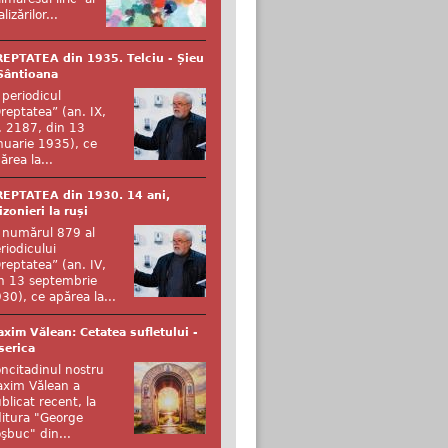
alizărilor...
EPTATEA din 1935. Telciu - Șieu
Sântioana
 periodicul
reptatea” (an. IX,
. 2187, din 13
nuarie 1935), ce
ărea la...
EPTATEA din 1930. 14 ani,
izonieri la ruși
 numărul 879 al
riodicului
reptatea” (an. IV,
n 13 septembrie
30), ce apărea la...
xim Vălean: Cetatea sufletului -
serica
ncitadinul nostru
xim Vălean a
blicat recent, la
itura "George
şbuc" din...