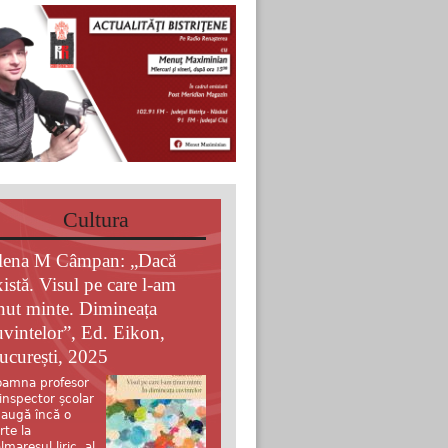
Cultura
lena M Câmpan: „Dacă
xistă. Visul pe care l-am
inut minte. Dimineața
uvintelor”, Ed. Eikon,
ucurești, 2025
amna profesor
 inspector școlar
augă încă o
rte la
lmaresul liric al