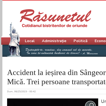
Meniu principal
Local
Administrație
Politică
Econo
Accident la ieșirea din Sângeor
Mică. Trei persoane transportate
Dum, 06/25/2023 - 00:42
Un