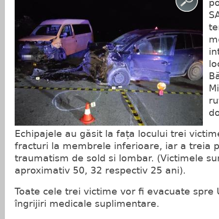
po
SA
te
m
in
lo
Bă
Mi
ru
do
Echipajele au găsit la fața locului trei vict
fracturi la membrele inferioare, iar a treia
traumatism de sold si lombar. (Victimele su
aproximativ 50, 32 respectiv 25 ani).
Toate cele trei victime vor fi evacuate spre 
îngrijiri medicale suplimentare.