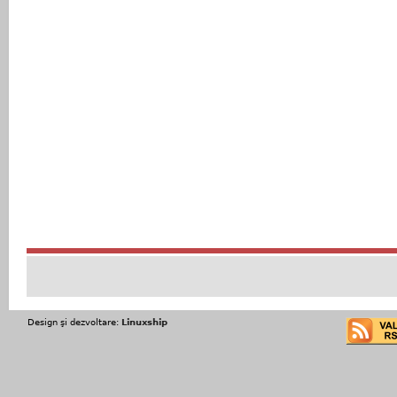
Design şi dezvoltare:
Linuxship