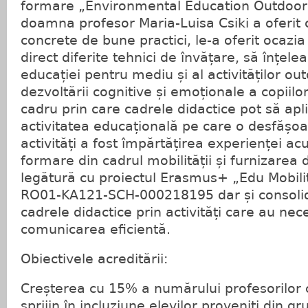
formare „Environmental Education Outdoo
doamna profesor Maria-Luisa Csiki a oferit 
concrete de bune practici, le-a oferit ocaz
direct diferite tehnici de învățare, să înțele
educației pentru mediu și al activităților o
dezvoltării cognitive și emoționale a copiilor
cadru prin care cadrele didactice pot să apli
activitatea educațională pe care o desfășoa
activități a fost împărtățirea experienței ac
formare din cadrul mobilității și furnizarea d
legătură cu proiectul Erasmus+ „Edu Mobili
RO01-KA121-SCH-000218195 dar și consolidar
cadrele didactice prin activități care au nec
comunicarea eficientă.
Obiectivele acreditării:
Creșterea cu 15% a numărului profesorilor c
sprijin în incluziune elevilor proveniți din gr