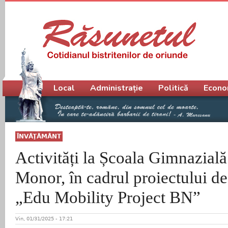
Meniu principal
Local
Administrație
Politică
Econo
ÎNVĂŢĂMÂNT
Activități la Școala Gimnazial
Monor, în cadrul proiectului de
„Edu Mobility Project BN”
Vin, 01/31/2025 - 17:21