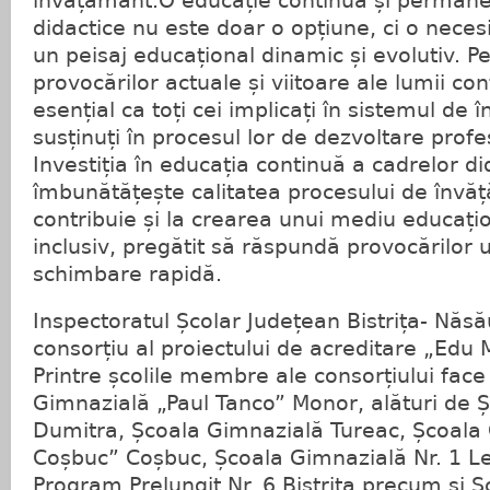
învățământ.O educație continuă și permane
didactice nu este doar o opțiune, ci o necesi
un peisaj educațional dinamic și evolutiv. 
provocărilor actuale și viitoare ale lumii c
esențial ca toți cei implicați în sistemul de 
susținuți în procesul lor de dezvoltare profe
Investiția în educația continuă a cadrelor d
îmbunătățește calitatea procesului de învă
contribuie și la crearea unui mediu educațion
inclusiv, pregătit să răspundă provocărilor u
schimbare rapidă.
Inspectoratul Școlar Județean Bistrița- Năsă
consorțiu al proiectului de acreditare „Edu M
Printre școlile membre ale consorțiului face
Gimnazială „Paul Tanco” Monor, alături de 
Dumitra, Școala Gimnazială Tureac, Școala
Coșbuc” Coșbuc, Școala Gimnazială Nr. 1 Le
Program Prelungit Nr. 6 Bistrița precum și 