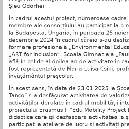
Șieu Odorhei.
În cadrul acestui proiect, numeroase cadre d
membre ale consorțiului au participat la o 
la Budapesta, Ungaria, în perioada 25 noie
decembrie 2024 în cadrul căreia s-au desfăș
formare profesională „Environmental Educa
„ART for inclusion”. Școala Gimnazială „Pa
află în cel de al doilea an de activitate în ca
fost reprezentată de Maria-Luisa Csiki, pro
învățământul preșcolar.
În acest sens, în data de 23.01.2025 la Șco
Tanco” s-a desfășurat activitatea de valoriz
activităților derulate în cadrul mobilității in
proiectului Erasmus+ ”Edu Mobility Project
didactice care își desfășoara activitatea la
participat la ateliere de lucru și activități p