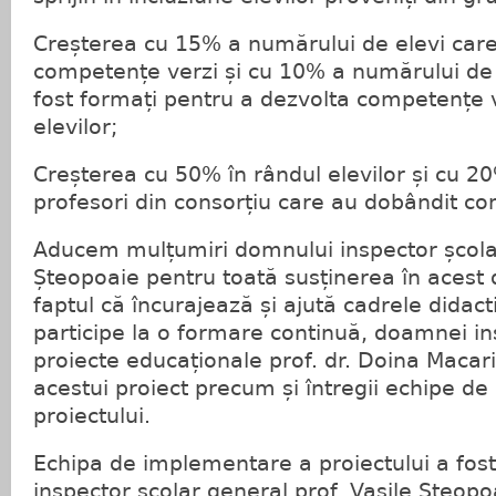
Creșterea cu 15% a numărului de elevi car
competențe verzi și cu 10% a numărului de 
fost formați pentru a dezvolta competențe v
elevilor;
Creșterea cu 50% în rândul elevilor și cu 
profesori din consorțiu care au dobândit co
Aducem mulțumiri domnului inspector școlar
Șteopoaie pentru toată susținerea în acest
faptul că încurajează și ajută cadrele didact
participe la o formare continuă, doamnei i
proiecte educaționale prof. dr. Doina Macar
acestui proiect precum și întregii echipe d
proiectului.
Echipa de implementare a proiectului a fos
inspector școlar general prof. Vasile Șteo