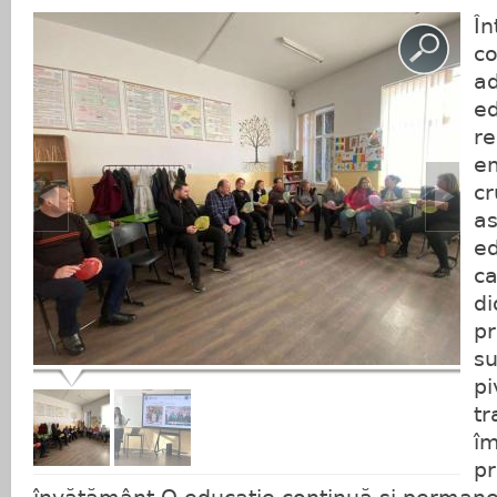
În
co
ad
ed
re
e
cr
as
ed
ca
di
pr
su
pi
tr
îm
pr