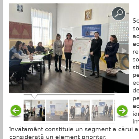
Sc
so
ad
ed
re
so
șt
pe
e
de
pe
ed
ia
im
învățământ constituie un segment a cărui a
considerată un element prioritar.