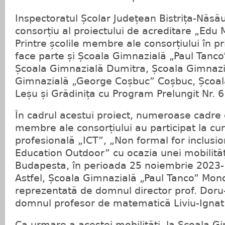
Inspectoratul Școlar Județean Bistrița-Năsău
consorțiu al proiectului de acreditare „Edu 
Printre școlile membre ale consorțiului în pr
face parte și Școala Gimnazială „Paul Tanco
Școala Gimnazială Dumitra, Școala Gimnazi
Gimnazială „George Coșbuc” Coșbuc, Școala
Leșu și Grădinița cu Program Prelungit Nr. 6 
În cadrul acestui proiect, numeroase cadre d
membre ale consorțiului au participat la cu
profesională „ICT”, „Non formal for inclusi
Education Outdoor” cu ocazia unei mobilităț
Budapesta, în perioada 25 noiembrie 2023
Astfel, Școala Gimnazială „Paul Tanco” Mono
reprezentată de domnul director prof. Doru
domnul profesor de matematică Liviu-Ignat
Ca urmare a acestei mobilități, la Școala G