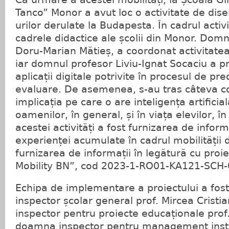
Tanco” Monor a avut loc o activitate de di
urilor derulate la Budapesta. În cadrul activi
cadrele didactice ale școlii din Monor. Domnu
Doru-Marian Mătieș, a coordonat activitate
iar domnul profesor Liviu-Ignat Socaciu a p
aplicații digitale potrivite în procesul de pr
evaluare. De asemenea, s-au tras câteva con
implicația pe care o are inteligența artificial
oamenilor, în general, și în viața elevilor, în
acestei activități a fost furnizarea de inform
experienței acumulate în cadrul mobilității 
furnizarea de informații în legătură cu pro
Mobility BN”, cod 2023-1-RO01-KA121-SCH
Echipa de implementare a proiectului a fos
inspector școlar general prof. Mircea Crist
inspector pentru proiecte educaționale prof
doamna inspector pentru management instit