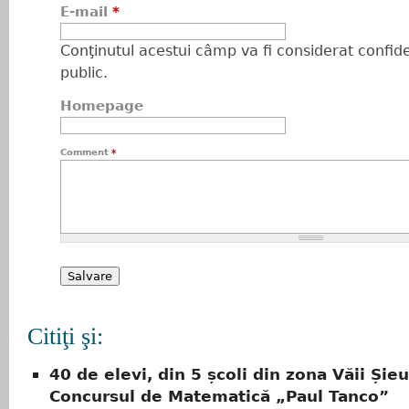
E-mail
*
Conţinutul acestui câmp va fi considerat confiden
public.
Homepage
Comment
*
Citiţi şi:
40 de elevi, din 5 școli din zona Văii Șieul
Concursul de Matematică „Paul Tanco”