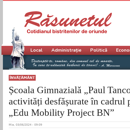
Meniu principal
Local
Administrație
Politică
Econo
ÎNVĂŢĂMÂNT
Școala Gimnazială „Paul Tanc
activități desfășurate în cadrul 
„Edu Mobility Project BN”
Mie, 03/06/2024 - 09:09