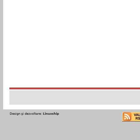
Design şi dezvoltare:
Linuxship