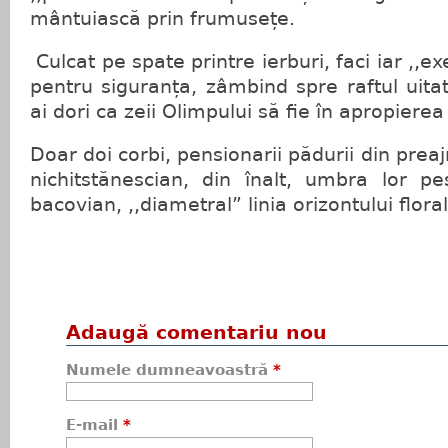
mântuiască prin frumusețe.
Culcat pe spate printre ierburi, faci iar ,,ex
pentru siguranța, zâmbind spre raftul uitat a
ai dori ca zeii Olimpului să fie în apropierea
Doar doi corbi, pensionarii pădurii din preaj
nichitstănescian, din înalt, umbra lor pe
bacovian, ,,diametral” linia orizontului floral
Adaugă comentariu nou
Numele dumneavoastră
*
E-mail
*