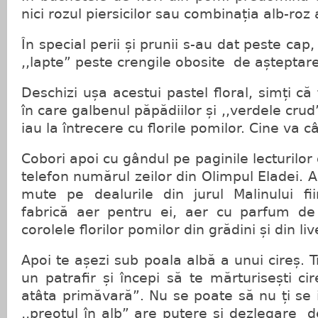
nici rozul piersicilor sau combinația alb-roz 
În special perii și prunii s-au dat peste cap,
,,lapte” peste crengile obosite de așteptarea 
Deschizi ușa acestui pastel floral, simți că 
în care galbenul păpădiilor și ,,verdele crud
iau la întrecere cu florile pomilor. Cine va 
Cobori apoi cu gândul pe paginile lecturilor 
telefon numărul zeilor din Olimpul Eladei. Ai
mute pe dealurile din jurul Malinului fi
fabrică aer pentru ei, aer cu parfum de v
corolele florilor pomilor din grădini și din liv
Apoi te așezi sub poala albă a unui cireș. Tr
un patrafir și începi să te mărturisești cir
atâta primăvară”. Nu se poate să nu ți se i
,,preotul în alb” are putere și dezlegare