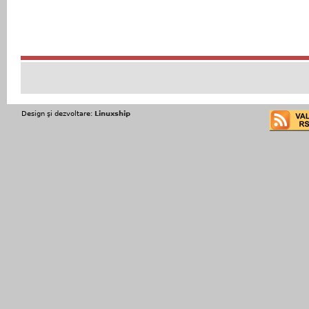
Design şi dezvoltare:
Linuxship