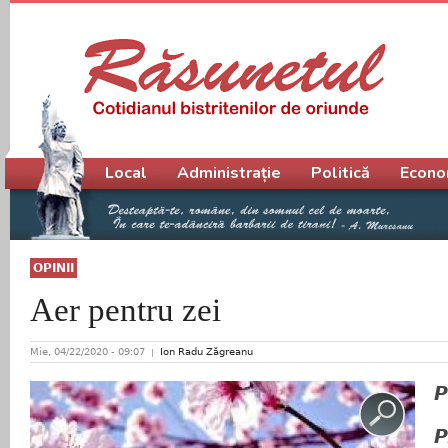
Meniu principal
Local
Administrație
Politică
Econo
OPINII
Aer pentru zei
Mie, 04/22/2020 - 09:07
Ion Radu Zăgreanu
P
P