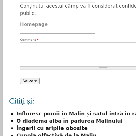
Conţinutul acestui câmp va fi considerat confiden
public.
Homepage
Comment
*
Citiţi şi:
Înfloresc pomii în Malin și satul intră în r
O diademă albă în pădurea Malinului
Îngerii cu aripile obosite
Cupola olfactivă de la Malin