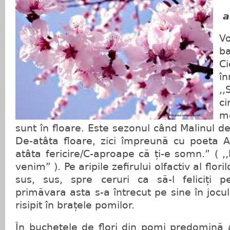
a
V
b
C
î
,
ci
me
sunt în floare. Este sezonul când Malinul de
De-atâta floare, zici împreună cu poeta A
atâta fericire/C-aproape că ți-e somn.” ( ,
venim” ). Pe aripile zefirului olfactiv al flori
sus, sus, spre ceruri ca să-l feliciț
primăvara asta s-a întrecut pe sine în jocul
risipit în brațele pomilor.
În buchetele de flori din pomi predomină a