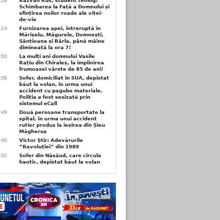
6:26
Răzvan Rus, student teolog:
Schimbarea la Față a Domnului și
sfințirea noilor roade ale viței-
de-vie
6:14
Furnizarea apei, întreruptă în
Mărișelu, Măgurele, Domnești,
Sântioana și Bârla, până mâine
dimineață la ora 7!
5:50
La mulți ani domnului Vasile
Rațiu din Chiraleș, la împlinirea
frumoasei vârste de 85 de ani!
3:56
Șofer, domiciliat în SUA, depistat
băut la volan, în urma unui
accident cu pagube materiale.
Poliția a fost sesizată prin
sistemul eCall
3:49
Două persoane transportate la
spital, în urma unui accident
rutier produs la ieșirea din Șieu
Măgheruș
3:40
Victor Știr: Adevărurile
”Revoluției” din 1989
3:32
Șofer din Năsăud, care circula
haotic, depistat băut la volan