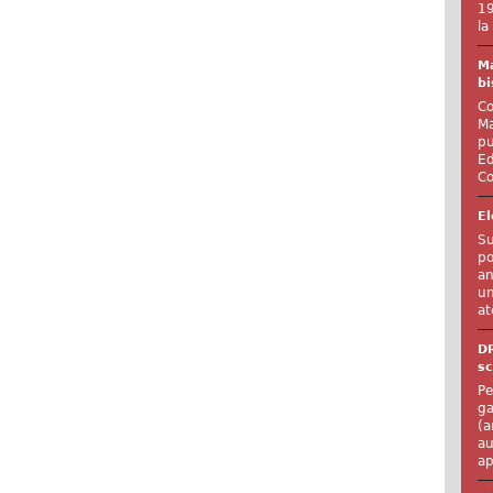
19
la
Ma
bi
Co
Ma
pu
Ed
Co
El
Su
po
an
un
at
D
sc
Pe
ga
(a
au
ap