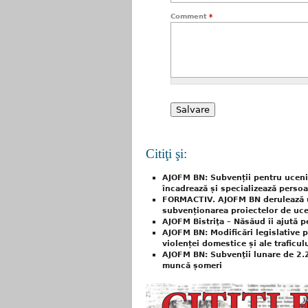
Comment
*
Citiţi şi:
AJOFM BN: Subvenții pentru uceni
încadrează și specializează perso
FORMACTIV. AJOFM BN derulează un
subvenționarea proiectelor de uce
AJOFM Bistriţa – Năsăud îi ajută p
AJOFM BN: Modificări legislative p
violenței domestice și ale traficu
AJOFM BN: Subvenţii lunare de 2.2
muncă șomeri