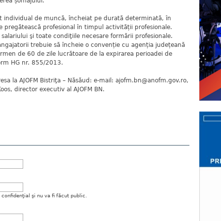
erea șomajului.
t individual de muncă, încheiat pe durată determinată, în
 pregătească profesional în timpul activității profesionale.
 salariului şi toate condiţiile necesare formării profesionale.
 angajatorii trebuie să încheie o convenție cu agenția județeană
rmen de 60 de zile lucrătoare de la expirarea perioadei de
form HG nr. 855/2013.
resa la AJOFM Bistriţa – Năsăud: e-mail:
ajofm.bn@anofm.gov.ro
,
oos, director executiv al AJOFM BN.
onfidenţial şi nu va fi făcut public.