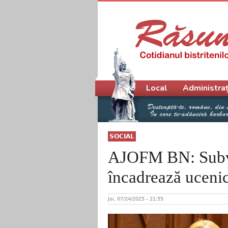
Meniu principal
Local
Administraț
SOCIAL
AJOFM BN: Subven
încadrează ucenic
Joi, 07/24/2025 - 21:55