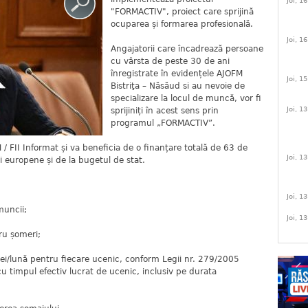
Joi, 1
"FORMACTIV", proiect care sprijină
ocuparea și formarea profesională.
Joi, 1
Angajatorii care încadrează persoane
cu vârsta de peste 30 de ani
înregistrate în evidențele AJOFM
Joi, 1
Bistriţa – Năsăud si au nevoie de
specializare la locul de muncă, vor fi
Joi, 1
sprijiniți în acest sens prin
programul „FORMACTIV”.
FII Informat și va beneficia de o finanțare totală de 63 de
Joi, 1
 europene și de la bugetul de stat.
Joi, 1
muncii;
Joi, 1
ru șomeri;
lei/lună pentru fiecare ucenic, conform Legii nr. 279/2005
u timpul efectiv lucrat de ucenic, inclusiv pe durata