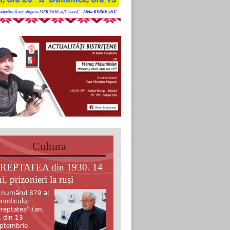
Cultura
REPTATEA din 1930. 14
i, prizonieri la ruși
 numărul 879 al
riodicului
reptatea” (an.
, din 13
ptembrie