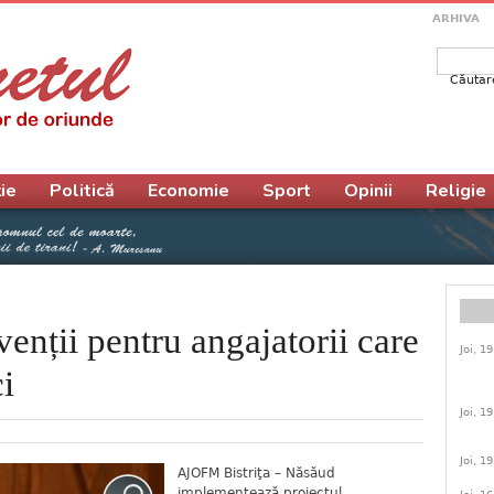
ARHIVA
Căutar
Form
ie
Politică
Economie
Sport
Opinii
Religie
ții pentru angajatorii care
Joi, 1
i
Joi, 1
Joi, 1
AJOFM Bistriţa – Năsăud
implementează proiectul