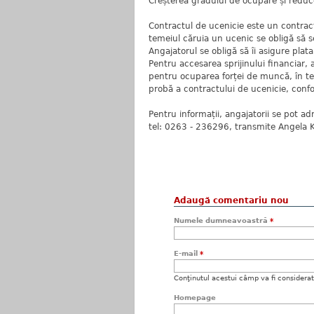
Creșterea gradului de ocupare și reduc
Contractul de ucenicie este un contrac
temeiul căruia un ucenic se obligă să se
Angajatorul se obligă să îi asigure plata
Pentru accesarea sprijinului financiar,
pentru ocuparea forței de muncă, în te
probă a contractului de ucenicie, con
Pentru informații, angajatorii se pot ad
tel: 0263 - 236296, transmite Angela K
Adaugă comentariu nou
Numele dumneavoastră
*
E-mail
*
Conţinutul acestui câmp va fi considerat c
Homepage