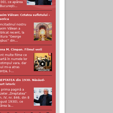
30), ce apărea
 București...
xim Vălean: Cetatea sufletului -
serica
ncitadinul nostru
xim Vălean a
blicat recent, la
itura "George
şbuc" din...
ena M. Cîmpan. Filmul verii
nt multe filme ce
artă în numele lor
otimpul vara, dar
ul mi-a atras
enția, l-...
REPTATEA din 1930. Năsăud-
urt istoric
 prima pagină a
zetei „Dreptatea”
n. IV, nr. 846, din 8
gust 1930), ce
ărea la...