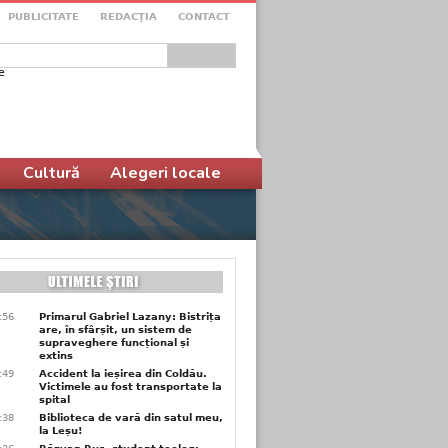
PUBLICITATE
REDACŢIA
CONTACT
e
ular de căutare
Cultură
Alegeri locale
9:56
Primarul Gabriel Lazany: Bistrița
are, în sfârșit, un sistem de
supraveghere funcțional și
extins
9:49
Accident la ieșirea din Coldău.
Victimele au fost transportate la
spital
9:38
Biblioteca de vară din satul meu,
la Leșu!