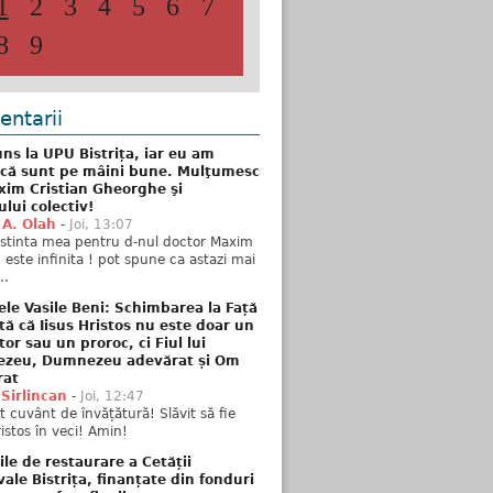
1
2
3
4
5
6
7
8
9
ntarii
ns la UPU Bistrița, iar eu am
 că sunt pe mâini bune. Mulţumesc
xim Cristian Gheorghe şi
ului colectiv!
 A. Olah
-
Joi, 13:07
stinta mea pentru d-nul doctor Maxim
n este infinita ! pot spune ca astazi mai
..
ele Vasile Beni: Schimbarea la Față
tă că Iisus Hristos nu este doar un
tor sau un proroc, ci Fiul lui
zeu, Dumnezeu adevărat și Om
rat
 Sirlincan
-
Joi, 12:47
 cuvânt de învățătură! Slăvit să fie
ristos în veci! Amin!
ile de restaurare a Cetății
ale Bistrița, finanțate din fonduri