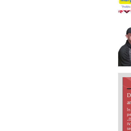
D
an
În
pe
„D
IV
se