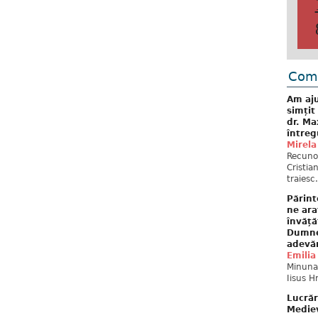
Come
Am aju
simțit
dr. Ma
întreg
Mirela
Recuno
Cristia
traiesc.
Părint
ne ara
învăță
Dumne
adevă
Emilia
Minunat
Iisus H
Lucrăr
Mediev