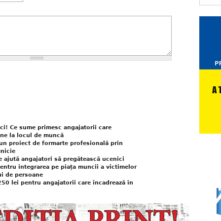
ci! Ce sume primesc angajatorii care
ane la locul de muncă
 proiect de formarte profesională prin
nicie
e ajută angajatori să pregătească ucenici
entru integrarea pe piața muncii a victimelor
lui de persoane
50 lei pentru angajatorii care încadrează în