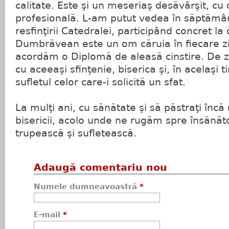
calitate. Este şi un meseriaş desăvârşit, cu
profesională. L-am putut vedea în săptămân
resfinţirii Catedralei, participând concret la 
Dumbrăvean este un om căruia în fiecare zi 
acordăm o Diplomă de aleasă cinstire. De z
cu aceeaşi sfinţenie, biserica şi, în acelaşi t
sufletul celor care-i solicită un sfat.
La mulţi ani, cu sănătate şi să păstraţi încă 
bisericii, acolo unde ne rugăm spre însănăt
trupească şi sufletească.
Adaugă comentariu nou
Numele dumneavoastră
*
E-mail
*