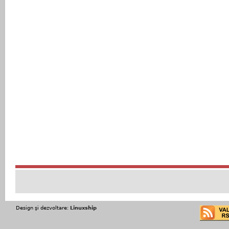
Design şi dezvoltare:
Linuxship