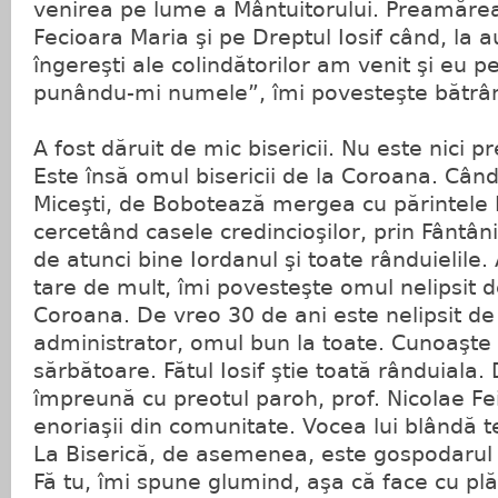
venirea pe lume a Mântuitorului. Preamărea
Fecioara Maria şi pe Dreptul Iosif când, la a
îngereşti ale colindătorilor am venit şi eu pe
punându-mi numele”, îmi povesteşte bătr
A fost dăruit de mic bisericii. Nu este nici pr
Este însă omul bisericii de la Coroana. Când 
Miceşti, de Bobotează mergea cu părintele 
cercetând casele credincioşilor, prin Fântâni
de atunci bine Iordanul şi toate rânduielile.
tare de mult, îmi povesteşte omul nelipsit d
Coroana. De vreo 30 de ani este nelipsit de a
administrator, omul bun la toate. Cunoaşte ti
sărbătoare. Fătul Iosif ştie toată rânduiala.
împreună cu preotul paroh, prof. Nicolae Fe
enoriaşii din comunitate. Vocea lui blândă te
La Biserică, de asemenea, este gospodarul c
Fă tu, îmi spune glumind, aşa că face cu plă