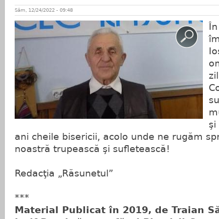
Sâm, 12/24/2022 - 09:48
În
îm
Io
om
zi
Co
su
mu
şi
ani cheile bisericii, acolo unde ne rugăm sp
noastră trupească şi sufletească!
Redacţia „Răsunetul”
***
Material Publicat în 2019, de Traian 