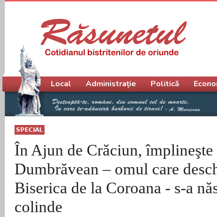
Meniu principal
Local
Administrație
Politică
Econo
SPECIAL
În Ajun de Crăciun, împlineşte 
Dumbrăvean – omul care desch
Biserica de la Coroana - s-a nă
colinde