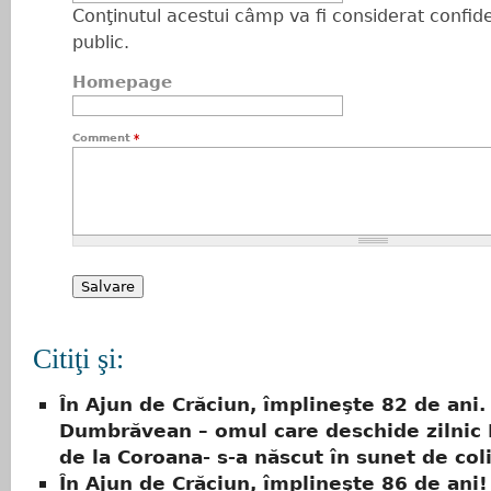
Conţinutul acestui câmp va fi considerat confiden
public.
Homepage
Comment
*
Citiţi şi:
În Ajun de Crăciun, împlineşte 82 de ani. 
Dumbrăvean – omul care deschide zilnic 
de la Coroana- s-a născut în sunet de col
În Ajun de Crăciun, împlineşte 86 de ani!