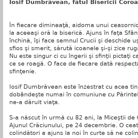
Iosif Dumbrăvean, fătul Bisericii Coro
În fiecare dimineaţă, aidoma unui ceasornic
la aceeaşi oră la biserică. Ajuns în faţa Sfân
închină, îşi face semnul Crucii şi deschide uşi
sfios şi smerit, sărută icoanele şi-şi zice 
Nu este singur ci cu îngerii şi sfinţii pictaţi
ce se roagă. O face de fiecare dată respectâ
sfinţenie.
Iosif Dumbrăvean este înzestrat cu acea ti
dobândeşte numai în comuniune cu Părintel
ne-a dăruit viaţa.
S-a născut în urmă cu 82 ani, la Miceştii de
Ajunul Crăciunului, pe 24 decembrie. O ce
colindători a ajuns la noi în curte să ne col