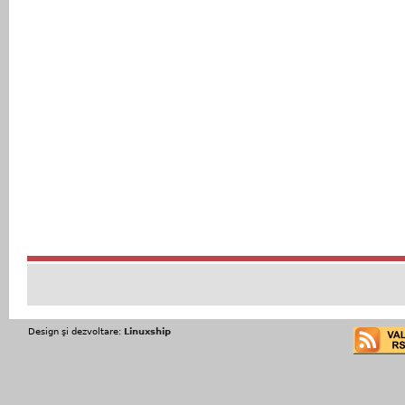
Design şi dezvoltare:
Linuxship