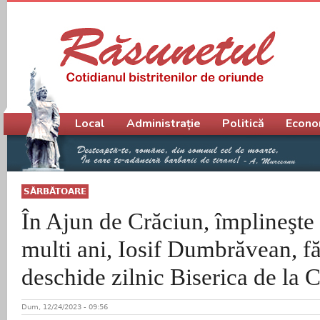
Meniu principal
Local
Administrație
Politică
Econo
SĂRBĂTOARE
În Ajun de Crăciun, împlineşte
multi ani, Iosif Dumbrăvean, fă
deschide zilnic Biserica de la 
Dum, 12/24/2023 - 09:56