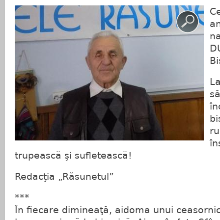
Ce
an
na
D
Bi
La
să
în
bi
r
în
trupească şi sufletească!
Redacţia „Răsunetul”
***
În fiecare dimineaţă, aidoma unui ceasornic