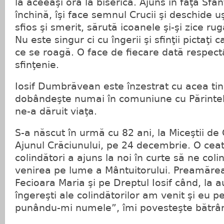
la aceeaşi oră la biserică. Ajuns în faţa Sfân
închină, îşi face semnul Crucii şi deschide uşi
sfios şi smerit, sărută icoanele şi-şi zice 
Nu este singur ci cu îngerii şi sfinţii pictaţi
ce se roagă. O face de fiecare dată respectâ
sfinţenie.
Iosif Dumbrăvean este înzestrat cu acea ti
dobândeşte numai în comuniune cu Părintel
ne-a dăruit viaţa.
S-a născut în urmă cu 82 ani, la Miceştii de
Ajunul Crăciunului, pe 24 decembrie. O ce
colindători a ajuns la noi în curte să ne col
venirea pe lume a Mântuitorului. Preamărea
Fecioara Maria şi pe Dreptul Iosif când, la a
îngereşti ale colindătorilor am venit şi eu pe
punându-mi numele”, îmi povesteşte bătr