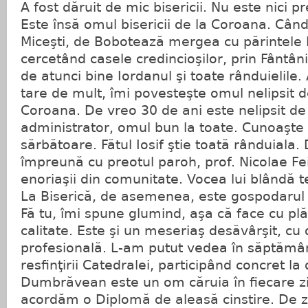
A fost dăruit de mic bisericii. Nu este nici pr
Este însă omul bisericii de la Coroana. Când 
Miceşti, de Bobotează mergea cu părintele 
cercetând casele credincioşilor, prin Fântâni
de atunci bine Iordanul şi toate rânduielile.
tare de mult, îmi povesteşte omul nelipsit d
Coroana. De vreo 30 de ani este nelipsit de a
administrator, omul bun la toate. Cunoaşte ti
sărbătoare. Fătul Iosif ştie toată rânduiala.
împreună cu preotul paroh, prof. Nicolae Fe
enoriaşii din comunitate. Vocea lui blândă te
La Biserică, de asemenea, este gospodarul c
Fă tu, îmi spune glumind, aşa că face cu plă
calitate. Este şi un meseriaş desăvârşit, cu
profesională. L-am putut vedea în săptămân
resfinţirii Catedralei, participând concret la 
Dumbrăvean este un om căruia în fiecare zi 
acordăm o Diplomă de aleasă cinstire. De z