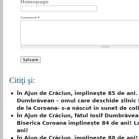
Homepage
Comment
*
Citiţi şi:
În Ajun de Crăciun, împlineşte 85 de ani. 
Dumbrăvean – omul care deschide zilnic 
de la Coroana- s-a născut în sunet de col
În Ajun de Crăciun, fătul Iosif Dumbrăvea
Biserica Coroana împlinește 84 de ani! L
ani!
În Ajun de Crăciun, împlineşte 88 de ani!