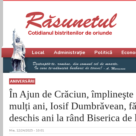
Meniu principal
Local
Administrație
Politică
Econo
ANIVERSĂRI
În Ajun de Crăciun, împlineşte
mulți ani, Iosif Dumbrăvean, fă
deschis ani la rând Biserica de
Mie, 12/24/2025 - 10:01