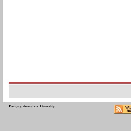
Design şi dezvoltare:
Linuxship