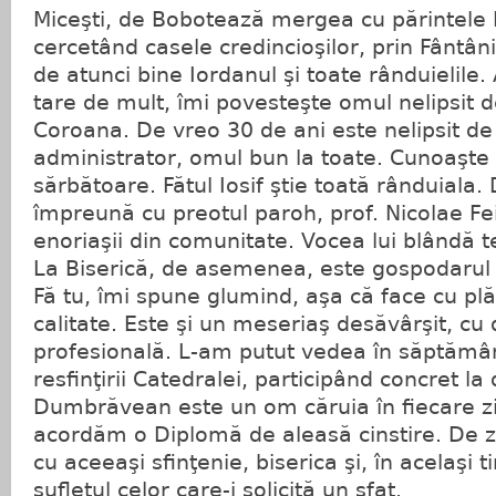
Miceşti, de Bobotează mergea cu părintele 
cercetând casele credincioşilor, prin Fântâni
de atunci bine Iordanul şi toate rânduielile.
tare de mult, îmi povesteşte omul nelipsit d
Coroana. De vreo 30 de ani este nelipsit de 
administrator, omul bun la toate. Cunoaşte ti
sărbătoare. Fătul Iosif ştie toată rânduiala.
împreună cu preotul paroh, prof. Nicolae Fe
enoriaşii din comunitate. Vocea lui blândă te
La Biserică, de asemenea, este gospodarul c
Fă tu, îmi spune glumind, aşa că face cu plă
calitate. Este şi un meseriaş desăvârşit, cu
profesională. L-am putut vedea în săptămân
resfinţirii Catedralei, participând concret la 
Dumbrăvean este un om căruia în fiecare zi 
acordăm o Diplomă de aleasă cinstire. De z
cu aceeaşi sfinţenie, biserica şi, în acelaşi t
sufletul celor care-i solicită un sfat.