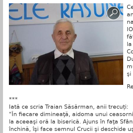
Ce
an
na
I
fă
la
Co
D
mu
şi
Re
***
Iată ce scria Traian Săsărman, anii trecuți:
"În fiecare dimineaţă, aidoma unui ceasorni
la aceeaşi oră la biserică. Ajuns în faţa Sfân
închină, îşi face semnul Crucii şi deschide uşi