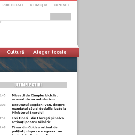
PUBLICITATE
REDACŢIA
CONTACT
e
ular de căutare
Cultură
Alegeri locale
2:45
Miceștii de Câmpie: biciclist
acroșat de un autoturism
6:08
Deputatul Bogdan Ivan, despre
mandatul său și deciziile luate la
Ministerul Energiei
3:51
Trei tineri - din Florești și Salva -
reținuți pentru tâlhărie
3:48
Tânăr din Coldău reținut de
polițiști, după ce a agresat un