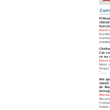
Come
Primar
sfârși
funcți
Dorel 
Excelent
monitor
maiales
Cheltu
Cât co
ce nu 
Dorel 
Nimic n
timpul 
"......
Am aju
simțit
dr. Ma
întreg
Mirela
Recuno
Cristia
traiesc.