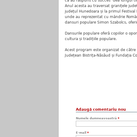
că au răspuns cu succes dea lungul timp
Anul acesta au traversat granițele județu
județul Hunedoara și la primul Festival
unde au reprezentat cu mândrie Români
dansuri populare Simon Szabolcs, oferind
Dansurile populare oferă copiilor o opor
cultura și tradițiile populare.
Acest program este organizat de către A
Județean Bistrița-Năsăud și Fundația 
Adaugă comentariu nou
Numele dumneavoastră
*
E-mail
*