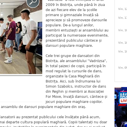
2009 în Bistrița, unde până în ziua
Vin, 1
de azi fiecare elev de la școlile
primare și gimnaziale învață să
Vin, 1
aprecieze și să promoveze dansurile
populare. De-a lungul anilor,
membrii entuziaști ai ansamblului au
Vin, 1
participat la numeroase evenimente,
prezentând publicului cântece și
Vin, 1
dansuri populare maghiare.
Vin, 1
Cele trei grupe de dansatori din
Bistrița, ale ansamblului "Vadrózsa",
în total șaizeci de copii, participă în
Vin, 0
mod regulat la cursurile de dans,
organizate la Casa Maghiară din
Bistrița. Aici, sub îndrumarea lui
Simon Szabolcs, instructor de dans
din Reghin și membrii ai Asociației
For Move, învață dansuri, cântece și
jocuri populare maghiare copiilor.
ul ansamblu de dansuri populare maghiare din oraș.
nsatorii au prezentat publicului cele învățate până acum,
ai departe cultura populară maghiară. Copiii talentați nu doar