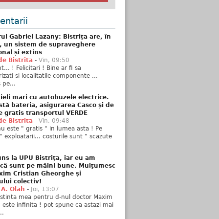
ntarii
ul Gabriel Lazany: Bistrița are, în
t, un sistem de supraveghere
onal și extins
de Bistrita
-
Vin, 09:50
... ! Felicitari ! Bine ar fi sa
izati si localitatile componente ...
 pe...
ieli mari cu autobuzele electrice.
stă bateria, asigurarea Casco și de
e gratis transportul VERDE
de Bistrita
-
Vin, 09:48
u este " gratis " in lumea asta ! Pe
" exploatarii... costurile sunt " scazute
ns la UPU Bistrița, iar eu am
 că sunt pe mâini bune. Mulţumesc
xim Cristian Gheorghe şi
ului colectiv!
 A. Olah
-
Joi, 13:07
stinta mea pentru d-nul doctor Maxim
n este infinita ! pot spune ca astazi mai
..