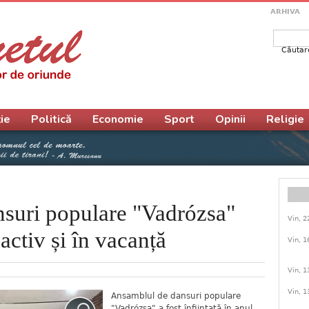
ARHIVA
Căutar
Form
ie
Politică
Economie
Sport
Opinii
Religie
suri populare "Vadrózsa"
Vin, 2
 activ și în vacanță
Vin, 1
Vin, 1
Vin, 1
Ansamblul de dansuri populare
"Vadrózsa" a fost înființată în anul