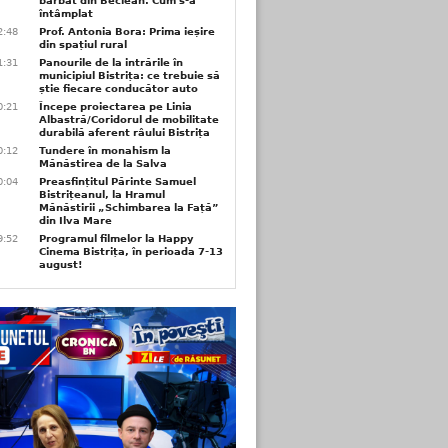
bărbat din Beclean. Cum s-a
întâmplat
2:48
Prof. Antonia Bora: Prima ieșire
din spațiul rural
1:31
Panourile de la intrările în
municipiul Bistrița: ce trebuie să
știe fiecare conducător auto
0:21
Începe proiectarea pe Linia
Albastră/Coridorul de mobilitate
durabilă aferent râului Bistrița
0:12
Tundere în monahism la
Mănăstirea de la Salva
0:04
Preasfințitul Părinte Samuel
Bistrițeanul, la Hramul
Mănăstirii „Schimbarea la Față”
din Ilva Mare
9:52
Programul filmelor la Happy
Cinema Bistrița, în perioada 7-13
august!