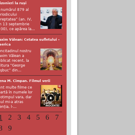
izonieri la ruși
 numărul 879 al
riodicului
reptatea” (an. IV,
n 13 septembrie
30), ce apărea la...
xim Vălean: Cetatea sufletului -
serica
ncitadinul nostru
xim Vălean a
blicat recent, la
itura "George
şbuc" din...
ena M. Cîmpan. Filmul verii
nt multe filme ce
artă în numele lor
otimpul vara, dar
ul mi-a atras
enția, l-...
1
2
3
4
5
6
7
8
9