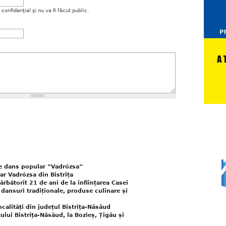
onfidenţial şi nu va fi făcut public.
de dans popular “Vadrózsa”
r Vadrózsa din Bistrița
rbătorit 21 de ani de la înființarea Casei
 dansuri tradiționale, produse culinare și
ocalități din județul Bistrița-Năsăud
ului Bistrița-Năsăud, la Bozieș, Țigău și