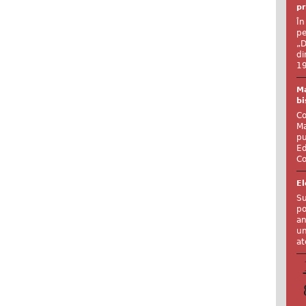
pr
În
pe
„D
di
19
Ma
bi
Co
Ma
pu
Ed
Co
El
Su
po
an
un
at