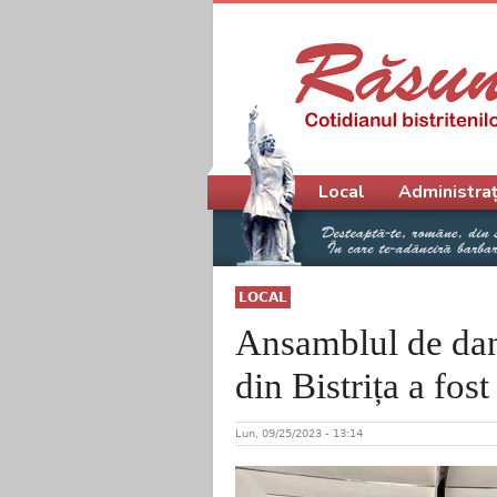
Meniu principal
Local
Administraț
LOCAL
Ansamblul de dan
din Bistrița a fost
Lun, 09/25/2023 - 13:14