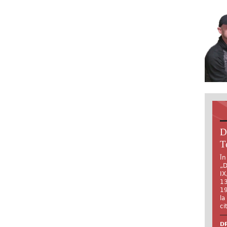
D
T
În
„D
IX
13
19
la
ci
DR