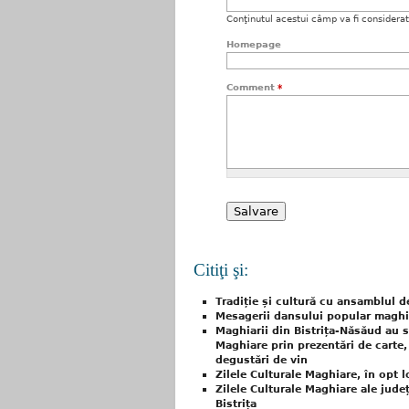
Conţinutul acestui câmp va fi considerat c
Homepage
Comment
*
Citiţi şi:
Tradiție și cultură cu ansamblul 
Mesagerii dansului popular maghia
Maghiarii din Bistrița-Năsăud au să
Maghiare prin prezentări de carte,
degustări de vin
Zilele Culturale Maghiare, în opt l
Zilele Culturale Maghiare ale județ
Bistrița