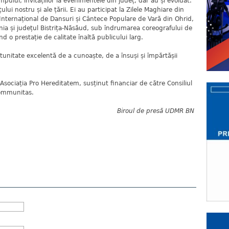
ului, invitațiilor la evenimentele din județ, dar au și evoluat.
lui nostru și ale țării. Ei au participat la Zilele Maghiare din
 Internațional de Dansuri și Cântece Populare de Vară din Ohrid,
a și județul Bistrița-Năsăud, sub îndrumarea coreografului de
 o prestație de calitate înaltă publicului larg.
tunitate excelentă de a cunoaște, de a însuși și împărtășii
sociația Pro Hereditatem, susținut financiar de către Consiliul
Communitas.
Biroul de presă UDMR BN