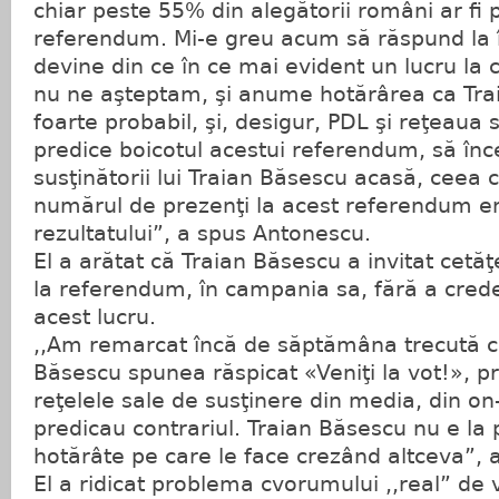
chiar peste 55% din alegătorii români ar fi p
referendum. Mi-e greu acum să răspund la î
devine din ce în ce mai evident un lucru la
nu ne aşteptam, şi anume hotărârea ca Trai
foarte probabil, şi, desigur, PDL şi reţeaua 
predice boicotul acestui referendum, să înc
susţinătorii lui Traian Băsescu acasă, ceea c
numărul de prezenţi la acest referendum e
rezultatului”, a spus Antonescu.
El a arătat că Traian Băsescu a invitat cetăţ
la referendum, în campania sa, fără a cred
acest lucru.
,,Am remarcat încă de săptămâna trecută c
Băsescu spunea răspicat «Veniţi la vot!», p
reţelele sale de susţinere din media, din on-l
predicau contrariul. Traian Băsescu nu e la 
hotărâte pe care le face crezând altceva”, 
El a ridicat problema cvorumului ,,real” de 