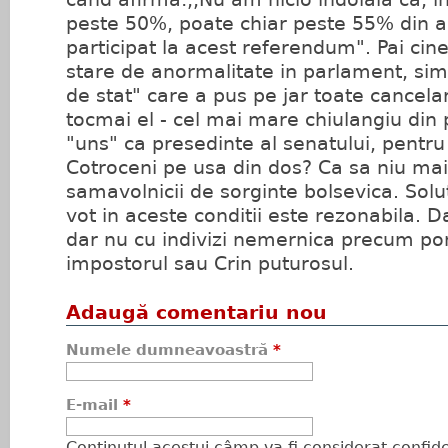
peste 50%, poate chiar peste 55% din al
participat la acest referendum". Pai cin
stare de anormalitate in parlament, simi
de stat" care a pus pe jar toate cancelari
tocmai el - cel mai mare chiulangiu din
"uns" ca presedinte al senatului, pentru 
Cotroceni pe usa din dos? Ca sa niu ma
samavolnicii de sorginte bolsevica. Solut
vot in aceste conditii este rezonabila.
dar nu cu indivizi nemernica precum pon
impostorul sau Crin puturosul.
Adaugă comentariu nou
Numele dumneavoastră
*
E-mail
*
Conţinutul acestui câmp va fi considerat confiden