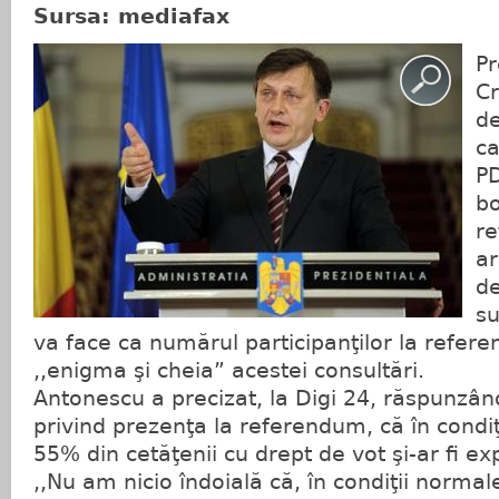
Sursa: mediafax
Pr
Cr
de
ca
PD
bo
re
ar
de
su
va face ca numărul participanţilor la refer
,,enigma şi cheia” acestei consultări.
Antonescu a precizat, la Digi 24, răspunzând
privind prezenţa la referendum, că în condi
55% din cetăţenii cu drept de vot şi-ar fi e
,,Nu am nicio îndoială că, în condiţii norma