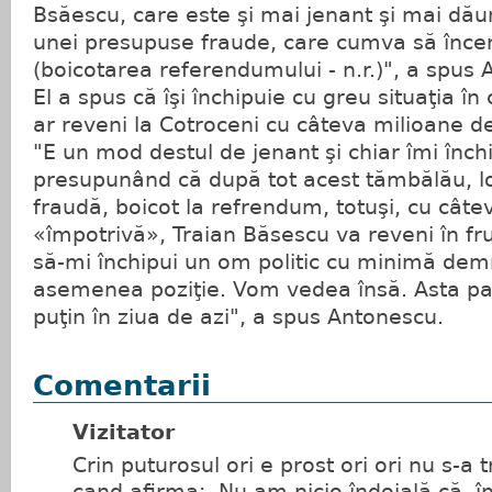
Bsăescu, care este şi mai jenant şi mai d
unei presupuse fraude, care cumva să încerc
(boicotarea referendumului - n.r.)", a spus 
El a spus că îşi închipuie cu greu situaţia î
ar reveni la Cotroceni cu câteva milioane de
"E un mod destul de jenant şi chiar îmi înch
presupunând că după tot acest tămbălău, lo
fraudă, boicot la refrendum, totuşi, cu câte
«împotrivă», Traian Băsescu va reveni în fru
să-mi închipui un om politic cu minimă demn
asemenea poziţie. Vom vedea însă. Asta par
puţin în ziua de azi", a spus Antonescu.
Comentarii
Vizitator
Crin puturosul ori e prost ori ori nu s-a 
cand afirma:,,Nu am nicio îndoială că, î