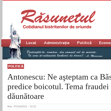
Meniu principal
Local
Administrație
Politică
Econo
POLITICĂ
Antonescu: Ne aşteptam ca Bă
predice boicotul. Tema fraudei 
dăunătoare
Mar, 07/24/2012 - 13:22