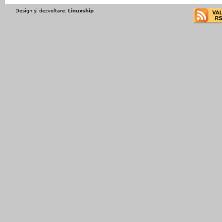
Design şi dezvoltare:
Linuxship