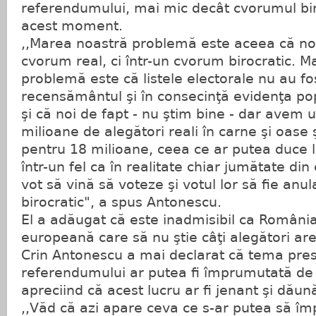
referendumului, mai mic decât cvorumul bir
acest moment.
,,Marea noastră problemă este aceea că no
cvorum real, ci într-un cvorum birocratic. 
problemă este că listele electorale nu au fos
recensământul şi în consecinţă evidenţa popu
şi că noi de fapt - nu ştim bine - dar avem 
milioane de alegători reali în carne şi oas
pentru 18 milioane, ceea ce ar putea duce l
într-un fel ca în realitate chiar jumătate din
vot să vină să voteze şi votul lor să fie an
birocratic", a spus Antonescu.
El a adăugat că este inadmisibil ca România
europeană care să nu ştie câţi alegători ar
Crin Antonescu a mai declarat că tema pres
referendumului ar putea fi împrumutată de 
apreciind că acest lucru ar fi jenant şi dăună
,,Văd că azi apare ceva ce s-ar putea să îm