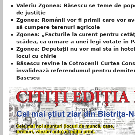
Valeriu Zgonea: Băsescu se teme de popo
de justiţie
Zgonea: Românii vor fi primii care vor a
să cumpere terenuri agricole
Zgonea: „Facturile la curent pentru cetă
scădea, ca urmare a unei legi votate în 
Zgonea: Deputaţii nu vor mai sta în hotelu
locui cu chirie
Băsescu revine la Cotroceni! Curtea Cons
invalidează referendumul pentru demiter
Băsescu