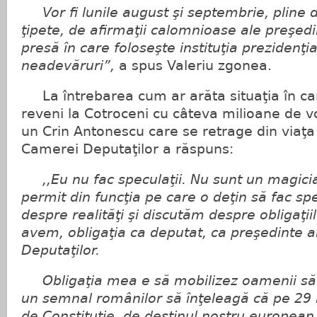
Vor fi lunile august şi septembrie, pline d
ţipete, de afirmaţii calomnioase ale preşedi
presă în care foloseşte instituţia prezidenţ
neadevăruri”,
a spus Valeriu zgonea.
La întrebarea cum ar arăta situaţia în ca
reveni la Cotroceni cu câteva milioane de vo
un Crin Antonescu care se retrage din viaţa 
Camerei Deputaţilor a răspuns:
,,Eu nu fac speculaţii. Nu sunt un magician
permit din funcţia pe care o deţin să fac spe
despre realităţi şi discutăm despre obligaţii
avem, obligaţia ca deputat, ca preşedinte 
Deputaţilor.
Obligaţia mea e să mobilizez oamenii să v
un semnal românilor să înţeleagă că pe 29 iu
de Constituţie, de destinul nostru european, 