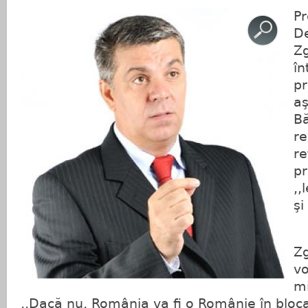
Pr
De
Zg
în
pr
aş
Bă
re
re
pr
,,
şi
C
Zg
vo
mi
,,Dacă nu, România va fi o Românie în blocaj