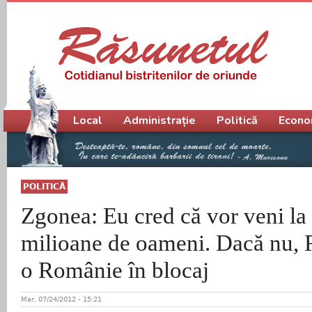
Meniu principal
Local
Administrație
Politică
Econo
POLITICĂ
Zgonea: Eu cred că vor veni la 
milioane de oameni. Dacă nu, 
o Românie în blocaj
Mar, 07/24/2012 - 15:21