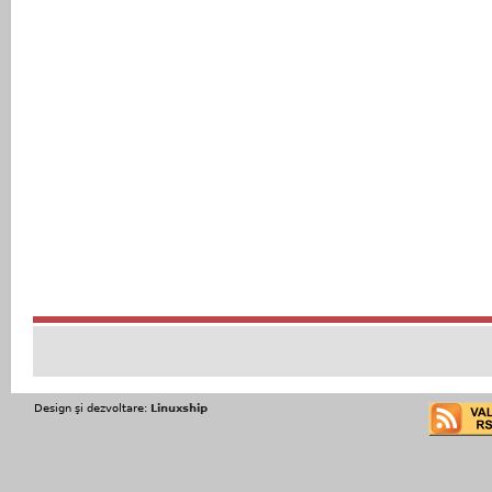
Design şi dezvoltare:
Linuxship