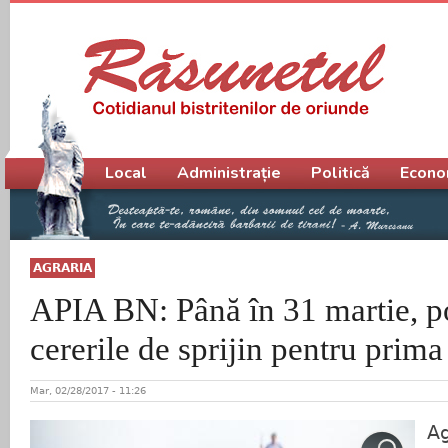
Meniu principal
Local
Administrație
Politică
Econo
AGRARIA
APIA BN: Până în 31 martie, po
cererile de sprijin pentru prim
Mar, 02/28/2017 - 11:26
Ag