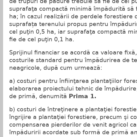
de trupuri de pădure trebuie să fie de cel pu
suprafaţa compactă minimă împădurită să fi
ha; în cazul realizării de perdele forestiere 
suprafața terenului propus pentru împădurir
cel puţin 0,5 ha, iar suprafaţa compactă m
fie de cel puţin 0,1 ha.
Sprijinul financiar se acordă ca valoare fix
costurile standard pentru împădurirea de ter
neagricole, după cum urmează:
a) costuri pentru înfiinţarea plantaţiilor fore
elaborarea proiectului tehnic de împădurir
de primă, denumită
Prima 1.
b) costuri de întreţinere a plantaţiei foresti
îngrijire a plantaţiei forestiere, precum şi c
compensarea pierderilor de venit agricol c
împăduririi acordate sub formă de primă an