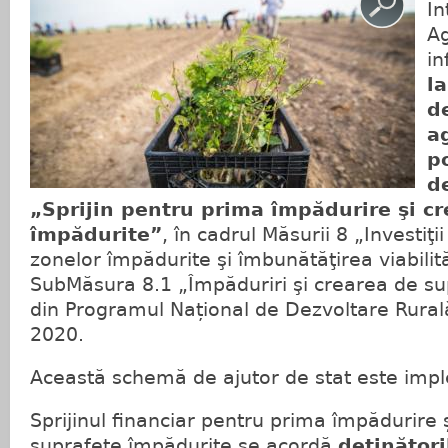
In
Ag
i
la
d
ag
p
d
„Sprijin pentru prima împădurire şi c
împădurite”
, în cadrul Măsurii 8 „Investiţi
zonelor împădurite şi îmbunătăţirea viabilită
SubMăsura 8.1 „Împăduriri şi crearea de su
din Programul Național de Dezvoltare Rura
2020.
Această schemă de ajutor de stat este imp
Sprijinul financiar pentru prima împădurire 
suprafețe împădurite se acordă
deţinători