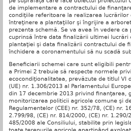
pe suprafaţa care face obiectul proiectului 
de implementare a contractului de finanţar
condiţiile referitoare la realizarea lucrărilo
întreţinere a plantaţiilor şi îngrijire a arbor
prezenta schemă. Se va avea în vedere ca 
cuprinsă între data finalizării ultimei lucrări
plantaţiei şi data finalizării contractului de 
închidere a coronamentului să nu scadă su
Beneficiarii schemei care sunt eligibili pen
a Primei 2 trebuie să respecte normele priv
ecocondiţionalitatea, prevăzute de titlul VI
(UE) nr. 1.306/2013 al Parlamentului Europea
din 17 decembrie 2013 privind finanţarea, g
monitorizarea politicii agricole comune şi 
Regulamentelor (CEE) nr. 352/78, (CE) nr. 16
2.799/98, (CE) nr. 814/2000, (CE) nr. 1.290/2
485/2008 ale Consiliului, stabilite prin legis
toate terenurile agricole aparţinând exploata