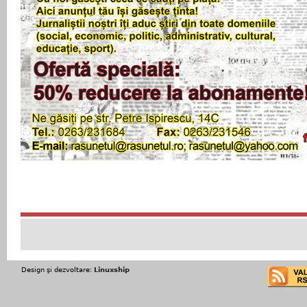
Design şi dezvoltare:
Linuxship