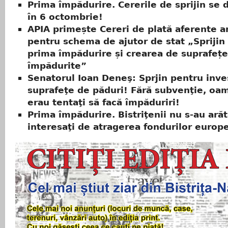
Prima împădurire. Cererile de sprijin se
în 6 octombrie!
APIA primește Cereri de plată aferente a
pentru schema de ajutor de stat „Sprijin
prima împădurire și crearea de suprafețe
împădurite”
Senatorul Ioan Deneş: Sprjin pentru invest
suprafeţe de păduri! Fără subvenţie, oa
erau tentaţi să facă împăduriri!
Prima împădurire. Bistriţenii nu s-au ară
interesaţi de atragerea fondurilor europ