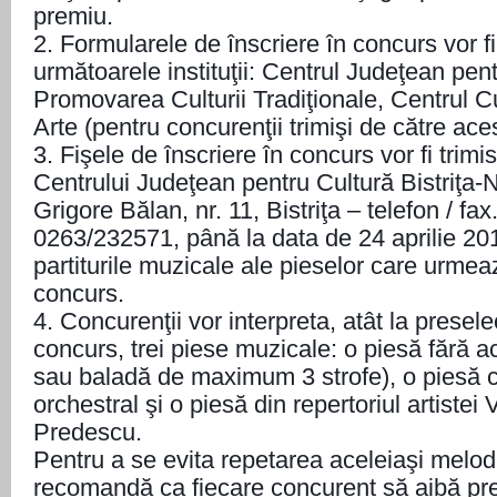
premiu.
2. Formularele de înscriere în concurs vor f
următoarele instituţii: Centrul Judeţean pe
Promovarea Culturii Tradiţionale, Centrul C
Arte (pentru concurenţii trimişi de către acest
3. Fişele de înscriere în concurs vor fi trim
Centrului Judeţean pentru Cultură Bistriţa-
Grigore Bălan, nr. 11, Bistriţa – telefon / f
0263/232571, până la data de 24 aprilie 201
partiturile muzicale ale pieselor care urmeaz
concurs.
4. Concurenţii vor interpreta, atât la preselec
concurs, trei piese muzicale: o piesă fără
sau baladă de maximum 3 strofe), o piesă
orchestral şi o piesă din repertoriul artistei 
Predescu.
Pentru a se evita repetarea aceleiaşi melod
recomandă ca fiecare concurent să aibă pr