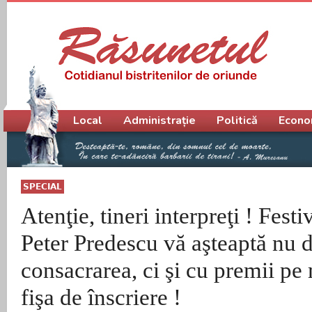
Meniu principal
Local
Administrație
Politică
Econo
SPECIAL
Atenţie, tineri interpreţi ! Festi
Peter Predescu vă aşteaptă nu 
consacrarea, ci şi cu premii pe
fişa de înscriere !