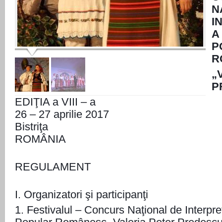
N
I
P
R
„
P
EDIŢIA a VIII – a
26 – 27 aprilie 2017
Bistriţa
ROMÂNIA
REGULAMENT
I. Organizatori şi participanţi
1. Festivalul – Concurs Naţional de Interpr