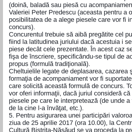
(doină, baladă sau piesă cu acompaniament)
Valeriei Peter Predescu (aceasta pentru a ofe
posibilitatea de a alege piesele care vor fi i
concurs).
Concurentul trebuie să aibă pregătite cel pu
fiind la latitudinea juriului dacă acestuia i se
piese decât cele prezentate. În acest caz s
fişa de înscriere, specificându-se tipul de
propus (formulă tradiţională).
Cheltuielile legate de deplasarea, cazarea 
formaţia de acompaniament vor fi suportate
care solicită această formulă de concurs. T
vor oferi informaţii, dacă juriul consideră c
piesele pe care le interpretează (de unde a 
de la cine l-a învăţat, etc.).
5. Pentru asigurarea unei participări valoro
ziua de 25 aprilie 2017 (ora 10.00), la Cent
Cultură Bistriţa-Năsăud se va proceda la pre