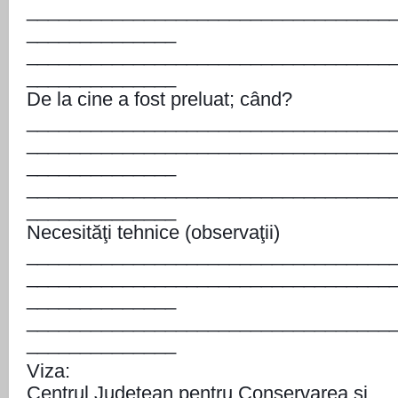
__________________________________
______________
__________________________________
______________
De la cine a fost preluat; când?
__________________________________
__________________________________
______________
__________________________________
______________
Necesităţi tehnice (observaţii)
__________________________________
__________________________________
______________
__________________________________
______________
Viza:
Centrul Judeţean pentru Conservarea şi