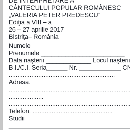
DE INTERPRETARE A
CÂNTECULUI POPULAR ROMÂNESC
„VALERIA PETER PREDESCU”
Ediţia a VIII – a
26 – 27 aprilie 2017
Bistriţa– România
Numele ____________________________
Prenumele ________________________
Data naşterii _____________ Locul naşte
B.I./C.I. Seria______ Nr. ____________ 
.............................................................
Adresa:
.....................................................................
....................
.....................................................................
Telefon: ..............................................
Studii
__________________________________