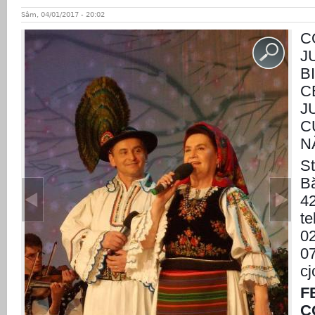
Sâm, 04/01/2017 - 20:02
C
J
B
C
J
C
N
St
Bă
4
te
0
07
cj
F
C