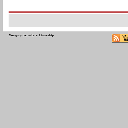
Design şi dezvoltare:
Linuxship