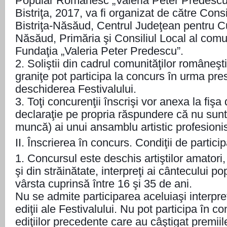
Popular Românesc „Valeria Peter Predescu”, 
Bistriţa, 2017, va fi organizat de către Cons
Bistriţa-Năsăud, Centrul Judeţean pentru Cul
Năsăud, Primăria şi Consiliul Local al comun
Fundaţia „Valeria Peter Predescu”.
2. Soliştii din cadrul comunităţilor româneşt
graniţe pot participa la concurs în urma pres
deschiderea Festivalului.
3. Toţi concurenţii înscrişi vor anexa la fişa
declaraţie pe propria răspundere că nu sunt
muncă) ai unui ansamblu artistic profesionis
II. Înscrierea în concurs. Condiţii de partici
1. Concursul este deschis artiştilor amatori, 
şi din străinătate, interpreţi ai cântecului 
vârsta cuprinsă între 16 şi 35 de ani.
Nu se admite participarea aceluiaşi interpret
ediţii ale Festivalului. Nu pot participa în co
ediţiilor precedente care au câştigat premiile 