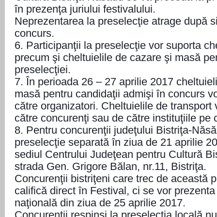
în prezenţa juriului festivalului.
Neprezentarea la preselecţie atrage după si
concurs.
6. Participanţii la preselecţie vor suporta che
precum şi cheltuielile de cazare şi masă pe
preselecţiei.
7. În perioada 26 – 27 aprilie 2017 cheltuiel
masă pentru candidaţii admişi în concurs vo
către organizatori. Cheltuielile de transport 
către concurenţi sau de către instituţiile pe 
8. Pentru concurenţii judeţului Bistriţa-Năs
preselecţie separată în ziua de 21 aprilie 20
sediul Centrului Judeţean pentru Cultură Bi
strada Gen. Grigore Bălan, nr.11, Bistriţa.
Concurenţii bistriţeni care trec de această 
califică direct în Festival, ci se vor prezenta
naţională din ziua de 25 aprilie 2017.
Concurenţii respinşi la preselecţia locală n