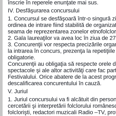
înscrie în reperele enunţate mai sus.
IV. Desfăşurarea concursului
1. Concursul se desfăşoară într-o singură zi
ordinea de intrare fiind stabilită de organiza
seama de reprezentarea zonelor etnofolcloric
2. Gala laureaţilor va avea loc în ziua de 27
3. Concurenţii vor respecta precizările organ
la intrarea în concurs, prezenţa la repetiţiile
obligatorie.
Concurenţii au obligaţia să respecte orele de
spectacole şi ale altor activităţi care fac pa
Festivalului. Orice abatere de la acest pro
descalificarea concurentului în cauză.
V. Juriul
1. Juriul concursului va fi alcătuit din perso
cercetării şi interpretării folclorului române
folclorişti, redactori muzicali Radio –TV, profe