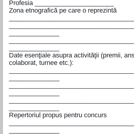
Profesia ______________________
Zona etnografică pe care o reprezintă
__________________________________
__________________________________
______________
__________________________________
______________
Date esenţiale asupra activităţii (premii, a
colaborat, turnee etc.):
__________________________________
______________
__________________________________
______________
__________________________________
______________
Repertoriul propus pentru concurs
__________________________________
______________