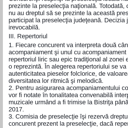
prezinte la preselecţia naţională. Totodată, c
nu au dreptul să se prezinte la această pre
participat la preselecţia judeţeană. Decizia j
irevocabilă.
III. Repertoriul
1. Fiecare concurent va interpreta două cân
acompaniament şi unul cu acompaniament o
repertoriul liric sau epic tradiţional al zonei
o reprezintă. În alegerea repertoriului se v
autenticitatea pieselor folclorice, de valoare
diversitatea lor ritmică şi melodică.
2. Pentru asigurarea acompaniamentului con
vor fi notate în tonalitatea convenabilă interp
muzicale urmând a fi trimise la Bistriţa până
2017.
3. Comisia de preselecţie îşi rezervă dreptu
concurent prezent la preselecţie, dacă reper