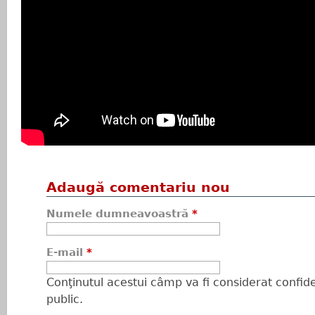
Adaugă comentariu nou
Numele dumneavoastră
*
E-mail
*
Conţinutul acestui câmp va fi considerat confiden
public.