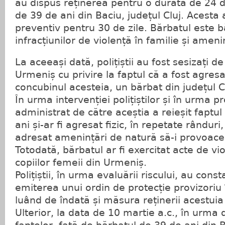
au dispus reținerea pentru o durată de 24 
de 39 de ani din Baciu, județul Cluj. Acesta a
preventiv pentru 30 de zile. Bărbatul este 
infracțiunilor de violență în familie și ameni
La aceeași dată, polițiștii au fost sesizați d
Urmeniș cu privire la faptul că a fost agresa
concubinul acesteia, un bărbat din județul C
În urma intervenției polițiștilor și în urma p
administrat de către aceștia a reieșit faptu
ani și-ar fi agresat fizic, în repetate rânduri,
adresat amenințări de natură să-i provoace
Totodată, bărbatul ar fi exercitat acte de vi
copiilor femeii din Urmeniș.
Polițiștii, în urma evaluării riscului, au cons
emiterea unui ordin de protecție provizoriu 
luând de îndată și măsura reținerii acestuia
Ulterior, la data de 10 martie a.c., în urma