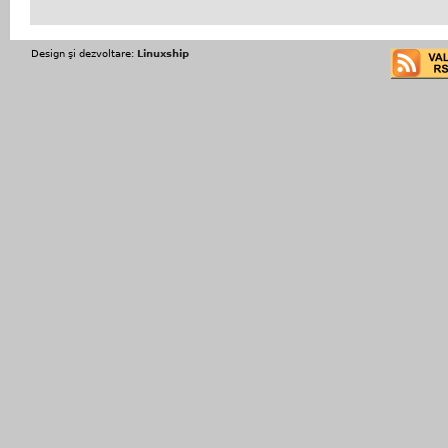
Design şi dezvoltare:
Linuxship