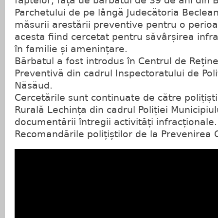
faptelor, față de bărbatul de 39 de ani din B
Parchetului de pe lângă Judecătoria Beclean
măsurii arestării preventive pentru o perioa
acesta fiind cercetat pentru săvârșirea infra
în familie și amenințare.
Bărbatul a fost introdus în Centrul de Reține
Preventivă din cadrul Inspectoratului de Poli
Năsăud.
Cercetările sunt continuate de către polițiștii
Rurală Lechința din cadrul Poliției Municipiul
documentării întregii activități infracționale.
Recomandările polițiștilor de la Prevenirea Cr