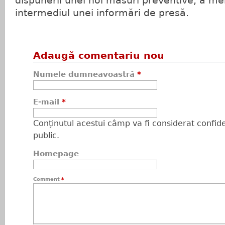
dispunerii unei noi măsuri preventive, a men
intermediul unei informări de presă.
Adaugă comentariu nou
Numele dumneavoastră
*
E-mail
*
Conţinutul acestui câmp va fi considerat confiden
public.
Homepage
Comment
*