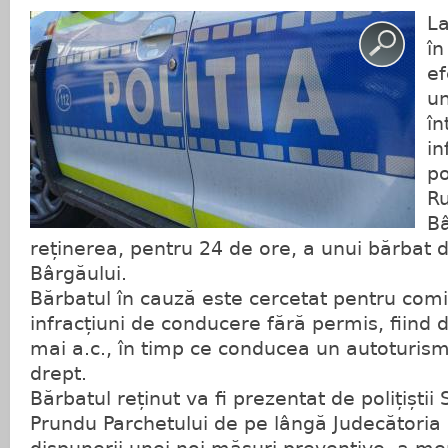
La
în
ef
un
în
in
po
Ru
Bâ
reținerea, pentru 24 de ore, a unui bărbat d
Bârgăului.
Bărbatul în cauză este cercetat pentru com
infracțiuni de conducere fără permis, fiind 
mai a.c., în timp ce conducea un autoturis
drept.
Bărbatul reținut va fi prezentat de polițiștii 
Prundu Parchetului de pe lângă Judecătoria B