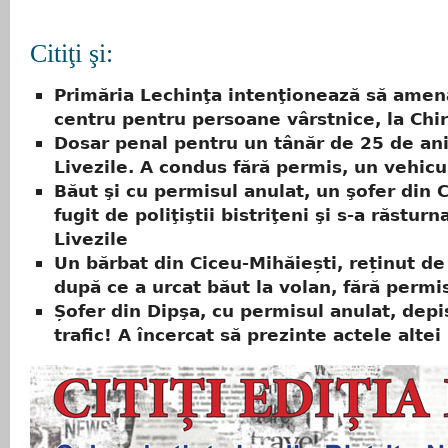
Citiţi şi:
Primăria Lechinţa intenţionează să amen
centru pentru persoane vârstnice, la Chir
Dosar penal pentru un tânăr de 25 de ani
Livezile. A condus fără permis, un vehicu
Băut şi cu permisul anulat, un şofer din C
fugit de poliţiştii bistriţeni şi s-a răsturna
Livezile
Un bărbat din Ciceu-Mihăiești, reținut de 
după ce a urcat băut la volan, fără permi
Șofer din Dipşa, cu permisul anulat, depi
trafic! A încercat să prezinte actele alte