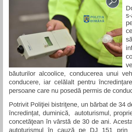
Do
s
p
c
să
i
c
ve
băuturilor alcoolice, conducerea unui ve
conducere, iar celălalt pentru încredințar
persoane care nu posedă permis de conduc
Potrivit Poliţiei bistriţene, un bărbat de 34 
încredințat, duminică,
autoturismul, propri
concetăţean în vârstă de 30 de ani. Aces
autoturismul în cauză pe DJ 151 prin lo