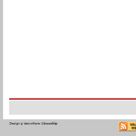
Design şi dezvoltare:
Linuxship