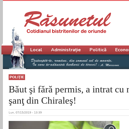
Meniu principal
Local
Administrație
Politică
Econo
POLIŢIE
Băut şi fără permis, a intrat cu
şanţ din Chiraleş!
Lun, 07/15/2019 - 13:39