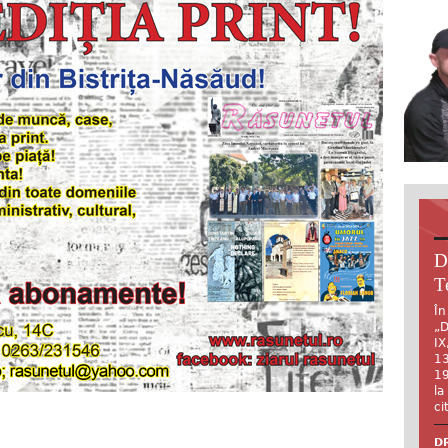
D
T
În
„D
IX
13
19
la
ci
DR