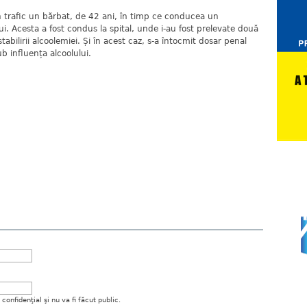
t în trafic un bărbat, de 42 ani, în timp ce conducea un
ui. Acesta a fost condus la spital, unde i-au fost prelevate două
abilirii alcoolemiei. Și în acest caz, s-a întocmit dosar penal
 influența alcoolului.
onfidenţial şi nu va fi făcut public.