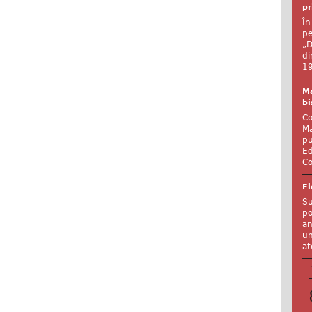
pr
În
pe
„D
di
19
Ma
bi
Co
Ma
pu
Ed
Co
El
Su
po
an
un
at