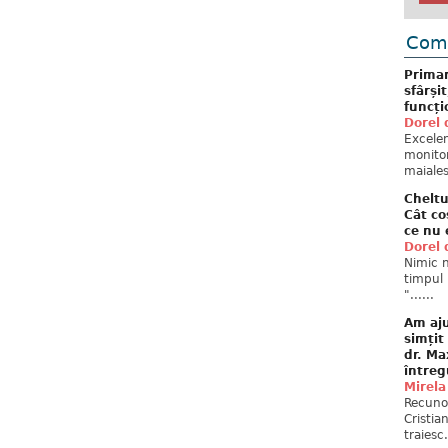
Come
Primar
sfârși
funcți
Dorel 
Excelent
monitor
maiales
Cheltu
Cât co
ce nu 
Dorel 
Nimic n
timpul 
"......
Am aju
simțit
dr. Ma
întreg
Mirela
Recuno
Cristia
traiesc.