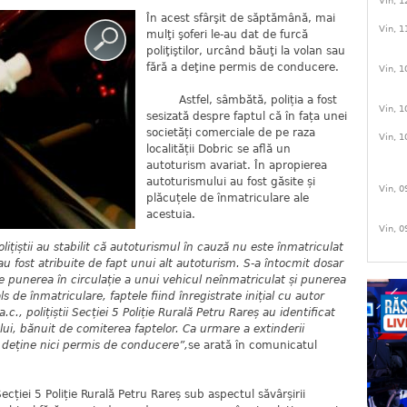
Vin, 1
În acest sfârşit de săptămână, mai
Vin, 1
mulţi şoferi le-au dat de furcă
poliţiştilor, urcând băuţi la volan sau
fără a deţine permis de conducere.
Vin, 1
Astfel, sâmbătă, poliția a fost
Vin, 1
sesizată despre faptul că în fața unei
societăți comerciale de pe raza
Vin, 1
localității Dobric se află un
autoturism avariat. În apropierea
autoturismului au fost găsite și
Vin, 0
plăcuțele de înmatriculare ale
acestuia.
Vin, 0
olițiștii au stabilit că autoturismul în cauză nu este înmatriculat
au fost atribuite de fapt unui alt autoturism. S-a întocmit dosar
e punerea în circulație a unui vehicul neînmatriculat și punerea
s de înmatriculare, faptele fiind înregistrate inițial cu autor
, polițiștii Secției 5 Poliție Rurală Petru Rareș au identificat
ui, bănuit de comiterea faptelor. Ca urmare a extinderii
u deține nici permis de conducere”,
se arată în comunicatul
iei 5 Poliție Rurală Petru Rareș sub aspectul săvârșirii