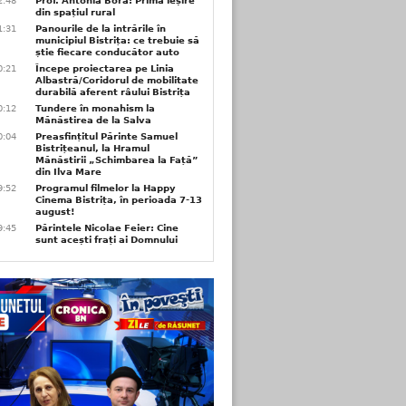
2:48
Prof. Antonia Bora: Prima ieșire
din spațiul rural
1:31
Panourile de la intrările în
municipiul Bistrița: ce trebuie să
știe fiecare conducător auto
0:21
Începe proiectarea pe Linia
Albastră/Coridorul de mobilitate
durabilă aferent râului Bistrița
0:12
Tundere în monahism la
Mănăstirea de la Salva
0:04
Preasfințitul Părinte Samuel
Bistrițeanul, la Hramul
Mănăstirii „Schimbarea la Față”
din Ilva Mare
9:52
Programul filmelor la Happy
Cinema Bistrița, în perioada 7-13
august!
9:45
Părintele Nicolae Feier: Cine
sunt acești frați ai Domnului