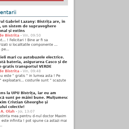
ntarii
ul Gabriel Lazany: Bistrița are, în
t, un sistem de supraveghere
onal și extins
de Bistrita
-
Vin, 09:50
... ! Felicitari ! Bine ar fi sa
izati si localitatile componente ...
 pe...
ieli mari cu autobuzele electrice.
stă bateria, asigurarea Casco și de
e gratis transportul VERDE
de Bistrita
-
Vin, 09:48
u este " gratis " in lumea asta ! Pe
" exploatarii... costurile sunt " scazute
ns la UPU Bistrița, iar eu am
 că sunt pe mâini bune. Mulţumesc
xim Cristian Gheorghe şi
ului colectiv!
 A. Olah
-
Joi, 13:07
stinta mea pentru d-nul doctor Maxim
n este infinita ! pot spune ca astazi mai
..