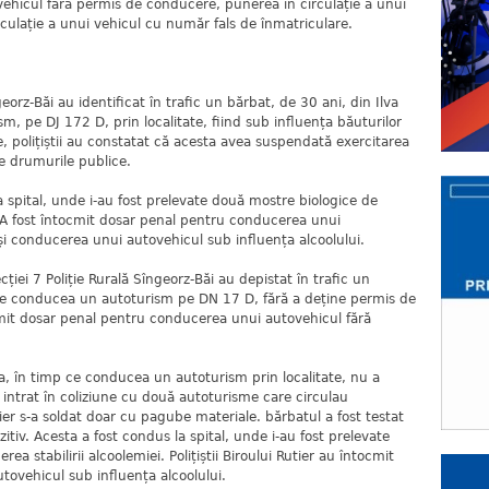
vehicul fără permis de conducere, punerea în circulație a unui
rculație a unui vehicul cu număr fals de înmatriculare.
ngeorz-Băi au identificat în trafic un bărbat, de 30 ani, din Ilva
, pe DJ 172 D, prin localitate, fiind sub influența băuturilor
te, polițiștii au constatat că acesta avea suspendată exercitarea
e drumurile publice.
 spital, unde i-au fost prelevate două mostre biologice de
i. A fost întocmit dosar penal pentru conducerea unui
i conducerea unui autovehicul sub influența alcoolului.
iei 7 Poliție Rurală Sîngeorz-Băi au depistat în trafic un
 ce conducea un autoturism pe DN 17 D, fără a deține permis de
ocmit dosar penal pentru conducerea unui autovehicul fără
, în timp ce conducea un autoturism prin localitate, nu a
 intrat în coliziune cu două autoturisme care circulau
ier s-a soldat doar cu pagube materiale. bărbatul a fost testat
ozitiv. Acesta a fost condus la spital, unde i-au fost prelevate
a stabilirii alcoolemiei. Polițiștii Biroului Rutier au întocmit
ovehicul sub influența alcoolului.