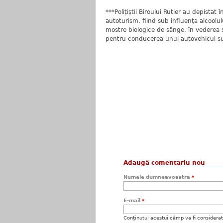
***Polițiștii Biroului Rutier au depista
autoturism, fiind sub influența alcoolul
mostre biologice de sânge, în vederea st
pentru conducerea unui autovehicul sub
Adaugă comentariu nou
Numele dumneavoastră
*
E-mail
*
Conţinutul acestui câmp va fi considerat c