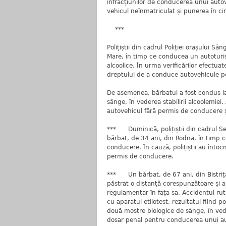
infracțiunilor de conducerea unui auto
vehicul neînmatriculat și punerea în ci
***
Polițiștii din cadrul Poliției orașului Sâ
Mare, în timp ce conducea un autoturism
alcoolice. În urma verificărilor efectua
dreptului de a conduce autovehicule p
De asemenea, bărbatul a fost condus la
sânge, în vederea stabilirii alcoolemie
autovehicul fără permis de conducere ș
*** Duminică, polițiștii din cadrul Secț
bărbat, de 34 ani, din Rodna, în timp
conducere. În cauză, polițiștii au înt
permis de conducere.
*** Un bărbat, de 67 ani, din Bistrița
păstrat o distanță corespunzătoare și a
regulamentar în fața sa. Accidentul rut
cu aparatul etilotest, rezultatul fiind p
două mostre biologice de sânge, în vedere
dosar penal pentru conducerea unui aut