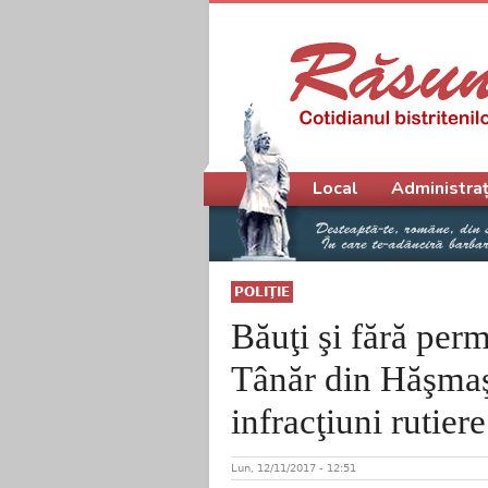
Meniu principal
Local
Administraț
POLIŢIE
Băuţi şi fără perm
Tânăr din Hăşmaşu
infracţiuni rutiere
Lun, 12/11/2017 - 12:51