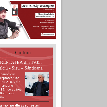
Cultura
REPTATEA din 1935.
elciu - Șieu – Sântioana
 periodicul
reptatea” (an.
, nr. 2187, din
 ianuarie
35), ce apărea
 București,
tim...
EPTATEA din 1930. 14 ani,