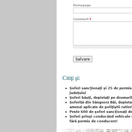
Homepage
Comment
*
Citiţi şi:
Șoferi sancționați și 25 de permis
județului
Şoferi băuţi, depistaţi pe drumuril
Şoferiţă din Sângeorz Băi, depistat
amenzi aplicate de poliţiştii rutier
Peste 600 de şoferi sancţionaţi de
Şoferi prinşi conducând vehicule 
fără permis de conducere!