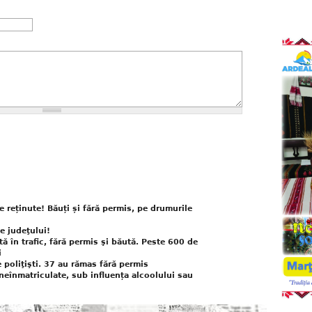
e reținute! Băuți și fără permis, pe drumurile
e judeţului!
ă în trafic, fără permis şi băută. Peste 600 de
i
 poliţişti. 37 au rămas fără permis
neînmatriculate, sub influența alcoolului sau