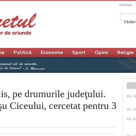
ARHIVA
Căutar
Form
ie
Politică
Economie
Sport
Opinii
Religie
is, pe drumurile judeţului.
Vin, 1
 Ciceului, cercetat pentru 3
Vin, 1
Vin, 1