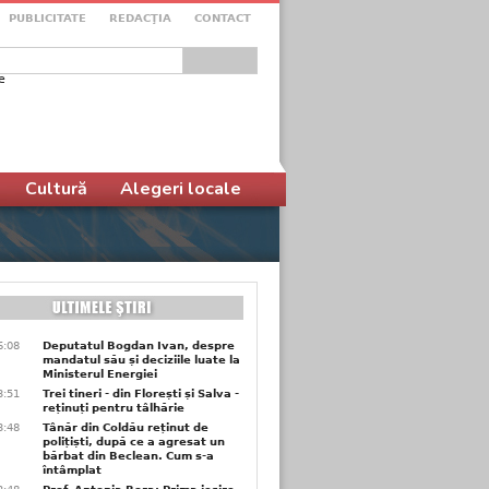
PUBLICITATE
REDACŢIA
CONTACT
e
ular de căutare
Cultură
Alegeri locale
6:08
Deputatul Bogdan Ivan, despre
mandatul său și deciziile luate la
Ministerul Energiei
3:51
Trei tineri - din Florești și Salva -
reținuți pentru tâlhărie
3:48
Tânăr din Coldău reținut de
polițiști, după ce a agresat un
bărbat din Beclean. Cum s-a
întâmplat