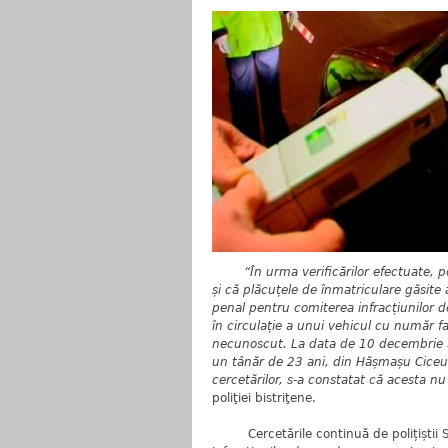
“În urma verificărilor efectuate, p
și că plăcuțele de înmatriculare găsite 
penal pentru comiterea infracțiunilor d
în circulație a unui vehicul cu număr fal
necunoscut. La data de 10 decembrie a.c.
un tânăr de 23 ani, din Hășmașu Ciceul
cercetărilor, s-a constatat că acesta n
poliţiei bistriţene.
Cercetările continuă de polițiștii Secț