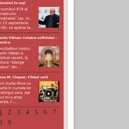
izonieri la ruși
 numărul 879 al
riodicului
reptatea” (an. IV,
n 13 septembrie
30), ce apărea la...
xim Vălean: Cetatea sufletului -
serica
ncitadinul nostru
xim Vălean a
blicat recent, la
itura "George
şbuc" din...
ena M. Cîmpan. Filmul verii
nt multe filme ce
artă în numele lor
otimpul vara, dar
ul mi-a atras
enția, l-...
1
2
3
4
5
6
7
8
9