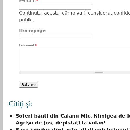
E-mail
*
Conţinutul acestui câmp va fi considerat confiden
public.
Homepage
Comment
*
Citiţi şi:
Şoferi băuţi din Căianu Mic, Nimigea de J
Agrişu de Jos, depistaţi la volan!
Şase conducători auto aflați sub influenț