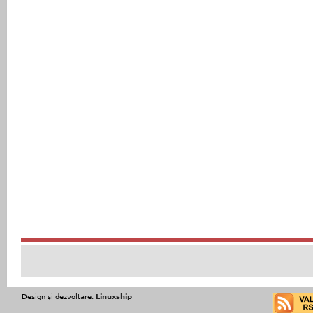
Design şi dezvoltare:
Linuxship