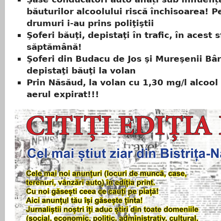
băuturilor alcoolului riscă închisoarea! P
drumuri i-au prins poliţiştii
Şoferi băuţi, depistaţi în trafic, în acest s
săptămână!
Şoferi din Budacu de Jos şi Mureşenii Bâr
depistaţi băuţi la volan
Prin Năsăud, la volan cu 1,30 mg/l alcool 
aerul expirat!!!