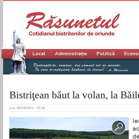
Meniu principal
Local
Administrație
Politică
Econo
Bistriţean băut la volan, la Băi
Lun, 05/24/2021 - 15:16
Ie
ac
de