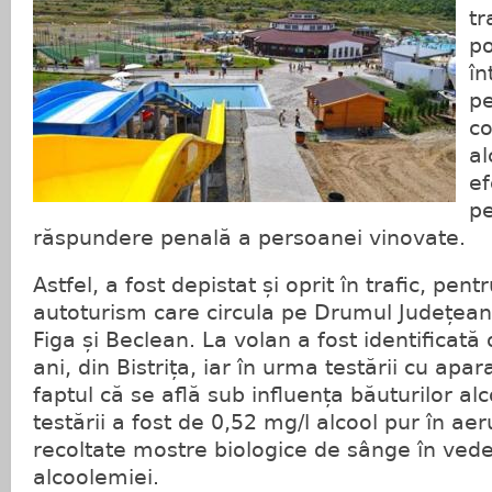
tr
po
în
pe
c
al
ef
pe
răspundere penală a persoanei vinovate.
Astfel, a fost depistat și oprit în trafic, pent
autoturism care circula pe Drumul Județean 1
Figa și Beclean. La volan a fost identificată
ani, din Bistrița, iar în urma testării cu apara
faptul că se află sub influența băuturilor alc
testării a fost de 0,52 mg/l alcool pur în aeru
recoltate mostre biologice de sânge în ved
alcoolemiei.