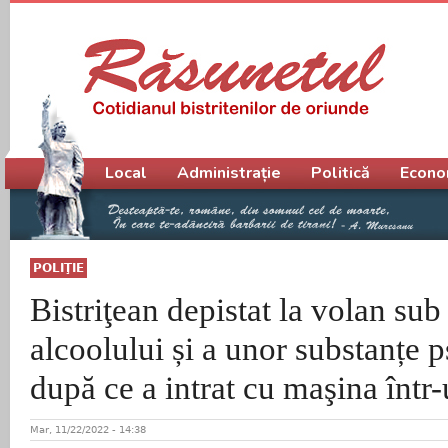
Meniu principal
Local
Administrație
Politică
Econo
POLIŢIE
Bistriţean depistat la volan sub
alcoolului și a unor substanțe p
după ce a intrat cu maşina într
Mar, 11/22/2022 - 14:38