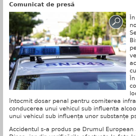
Comunicat de presă
În
no
Se
Bi
pe
ve
ac
cu
În
co
lo
întocmit dosar penal pentru comiterea infra
conducerea unui vehicul sub influenta alcoo
unui vehicul sub influența unor substanțe p
Accidentul s-a produs pe Drumul European 5