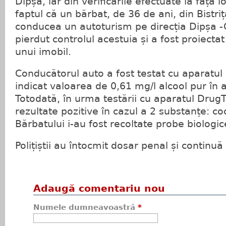
Dipșa, iar din verificările efectuate la fața l
faptul că un bărbat, de 36 de ani, din Bistriț
conducea un autoturism pe direcția Dipșa -Ga
pierdut controlul acestuia și a fost proiectat
unui imobil.
Conducătorul auto a fost testat cu aparatul 
indicat valoarea de 0,61 mg/l alcool pur în a
Totodată, în urma testării cu aparatul DrugT
rezultate pozitive în cazul a 2 substanțe: co
Bărbatului i-au fost recoltate probe biologic
Polițiștii au întocmit dosar penal și continuă
Adaugă comentariu nou
Numele dumneavoastră
*