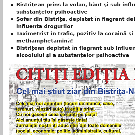
Bistriţean prins la volan, băut şi sub infl
substanţelor psihoactive
Șofer din Bistriţa, depistat în flagrant de
influența drogurilor
Taximetrist în trafic, pozitiv la cocaină şi
methamphetamină!
Bistriţean depistat în flagrant sub influe
alcoolului și a substanțelor psihoactive