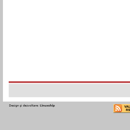
Design şi dezvoltare:
Linuxship