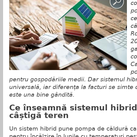
co
po
ce
câ
R
20
ga
co
Ca
po
pentru gospodăriile medii. Dar sistemul hibr
universală, iar diferența la facturi se simte
este una bine gândită.
Ce înseamnă sistemul hibrid
câștigă teren
Un sistem hibrid pune pompa de căldură ca 
pentru încălzire în lunile cu temperaturi pes