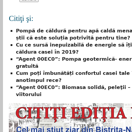
Citiţi şi:
Pompă de căldură pentru apă caldă mena
știi că este soluția potrivită pentru tine?
Cu ce sursă inepuizabilă de energie să îți
căldura casei în 2019?
“Agent 00EC0”: Pompa geotermică- ener
gratuită
Cum poți îmbunătăți confortul casei tale 
anotimpul rece?
“Agent 00EC0”: Biomasa solidă, peleţii –
viitorului