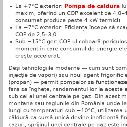
La +7°C exterior:
Pompa de caldura
lu
maxim, oferind un COP excelent de 4,0–4,
consumat produce peste 4 kW termici).
La −7°C exterior: Eficiența începe să sca
COP de 2,5–3,0.
Sub −15°C ger: COP-ul coboară periculos
moment în care consumul de energie elec
crește accelerat.
Deși tehnologiile moderne — cum sunt com
injecție de vapori) sau noul agent frigorific
(propan) — permit pompelor să funcționeze 
fără să înghețe, randamentul lor la aceste
sub cel al unei centrale pe gaz. Din acest m
montane sau regiunile din România unde ie
lungi cu temperaturi sub −10°C, utilizarea
căldură ca sursă unică devine ineficientă fin
cazuri, sprijinul unei centrale pe gaz este in