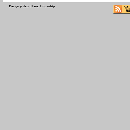
Design şi dezvoltare:
Linuxship