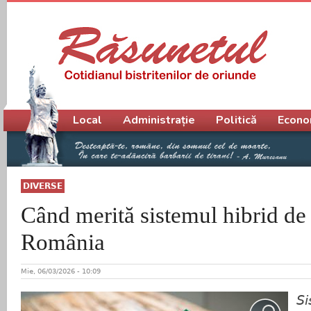
Meniu principal
Local
Administrație
Politică
Econo
DIVERSE
Când merită sistemul hibrid de 
România
Mie, 06/03/2026 - 10:09
Si