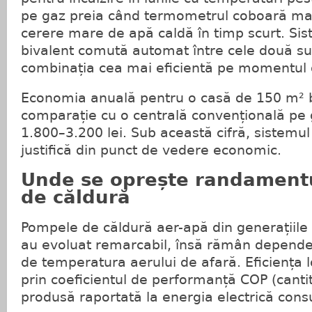
pe gaz preia când termometrul coboară mai
cerere mare de apă caldă în timp scurt. Sis
bivalent comută automat între cele două su
combinația cea mai eficientă pe momentul 
Economia anuală pentru o casă de 150 m² bi
comparație cu o centrală convențională pe 
1.800–3.200 lei. Sub această cifră, sistemul
justifică din punct de vedere economic.
Unde se oprește randament
de căldură
Pompele de căldură aer-apă din generațiile
au evoluat remarcabil, însă rămân dependente
de temperatura aerului de afară. Eficiența 
prin coeficientul de performanță COP (canti
produsă raportată la energia electrică con