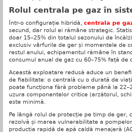
Rolul centrala pe gaz în sis
Într-o configurație hibridă,
centrala pe ga
secund, dar rolul ei rămâne strategic. Statis
doar 15–25% din totalul sezonului de încălz
exclusiv vârfurile de ger și momentele de c
restul anului, echipamentul rămâne în stan
consumul anual de gaz cu 60–75% față de o u
Această exploatare redusă aduce un benefi
de fiabilitate: o centrală cu o durată de vi
poate funcționa fără probleme până la 22–
uzura componentelor critice (arzătorul, sch
este minimă.
Pe lângă rolul de protecție pe timp de ger, 
rezolvă și marea vulnerabilitate a pompelor
producția rapidă de apă caldă menajeră (ACM