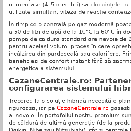
numeroase (4–5 membri) sau locuințele cu 
utilizate simultan, viteza de reacție contea
În timp ce o centrală pe gaz modernă poate
a 50 de litri de apă de la 10°C la 60°C în d
pompă de căldură standard are nevoie de 
pentru același volum, proces în care opreșt
încălzirea din pardoseală sau calorifere. Pri
beneficiezi de confort instant fără să sacrifi
energetică a sistemului.
CazaneCentrale.ro: Partener
configurarea sistemului hibr
Trecerea la o soluție hibridă necesită o plan
riguroasă, iar pe
CazaneCentrale.ro
găsești
ai nevoie. În portofoliul nostru premium su
de căldură de ultimă generație (de la prod
Daikin, Nibe sau Mitsubishi), cât și centrale