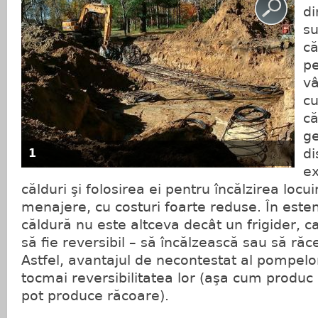
di
su
că
p
vâ
c
c
ge
di
1
ex
călduri şi folosirea ei pentru încălzirea locu
menajere, cu costuri foarte reduse. În est
căldură nu este altceva decât un frigider, ca
să fie reversibil – să încălzească sau să ră
Astfel, avantajul de necontestat al pompelo
tocmai reversibilitatea lor (aşa cum produc 
pot produce răcoare).