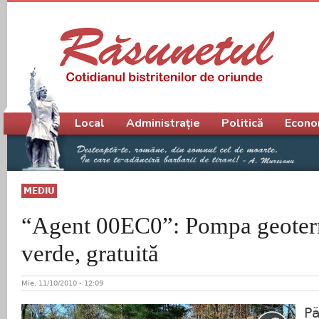
Meniu principal
Local
Administrație
Politică
Econo
MEDIU
“Agent 00EC0”: Pompa geoterm
verde, gratuită
Mie, 11/10/2010 - 12:09
Pă