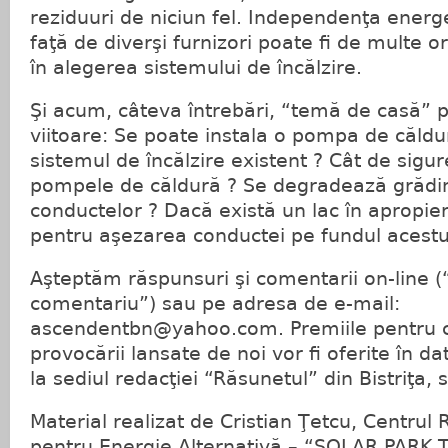
reziduuri de niciun fel. Independenţa energ
faţă de diverşi furnizori poate fi de multe or
în alegerea sistemului de încălzire.
Şi acum, câteva întrebări, “temă de casă”
viitoare: Se poate instala o pompa de căldur
sistemul de încălzire existent ? Cât de sigur
pompele de căldură ? Se degradează grădina
conductelor ? Dacă există un lac în apropier
pentru aşezarea conductei pe fundul acestu
Aşteptăm răspunsuri şi comentarii on-line (
comentariu”) sau pe adresa de e-mail:
ascendentbn@yahoo.com
. Premiile pentru
provocării lansate de noi vor fi oferite în d
la sediul redacţiei “Răsunetul” din Bistriţa, st
Material realizat de Cristian Ţetcu, Centrul 
pentru Energie Alternativă – “SOLAR PAR