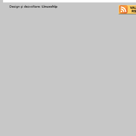
Design şi dezvoltare:
Linuxship