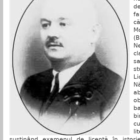
d
f
c
M
(
N
c
s
s
Li
N
ab
o
b
bi
cu
li
susținând examenul de licență în istori