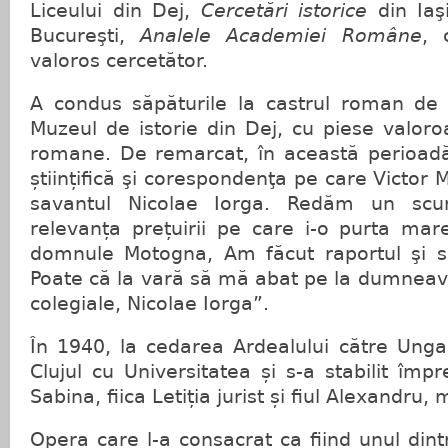
Liceului din Dej,
Cercetări istorice
din Iaş
Bucureşti,
Analele Academiei Române
, 
valoros cercetător.
A condus săpăturile la castrul roman de 
Muzeul de istorie din Dej, cu piese valoroa
romane. De remarcat, în această perioadă
științifică şi corespondenţa pe care Victor
savantul Nicolae Iorga. Redăm un scur
relevanța prețuirii pe care i-o purta mar
domnule Motogna, Am făcut raportul şi se
Poate că la vară să mă abat pe la dumneavo
colegiale, Nicolae Iorga”.
În 1940, la cedarea Ardealului către Ungar
Clujul cu Universitatea și s-a stabilit împ
Sabina, fiica Letiția jurist și fiul Alexandru,
Opera care l-a consacrat ca fiind unul dintre