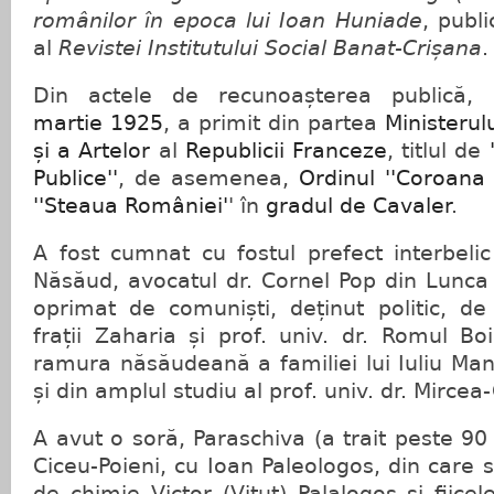
românilor în epoca lui Ioan Huniade
, publi
al
Revistei Institutului Social Banat-Crișana
.
Din actele de recunoașterea public
martie
1925
, a primit din partea
Ministerulu
și a Artelor
al
Republicii Franceze
, titlul de
Publice''
, de asemenea,
Ordinul ''Coroana
''Steaua României'
' în
gradul de Cavaler
.
A fost cumnat cu fostul prefect interbelic 
Năsăud, avocatul dr. Cornel Pop din Lunca Il
oprimat de comuniști, deținut politic, 
frații Zaharia și prof. univ. dr. Romul Bo
ramura năsăudeană a familiei lui Iuliu Ma
și din amplul studiu al prof. univ. dr. Mircea
A avut o soră, Paraschiva (a trait peste 90 
Ciceu-Poieni, cu Ioan Paleologos, din care s
de chimie Victor (Vituț) Palalogos și fiice