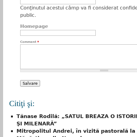
Conţinutul acestui câmp va fi considerat confiden
public.
Homepage
Comment
*
Citiţi şi:
Tănase Rodilă: „SATUL BREAZA O ISTOR
ŞI MILENARĂ”
Mitropolitul Andrei, în vizită pastorală la