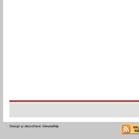
Design şi dezvoltare:
Linuxship