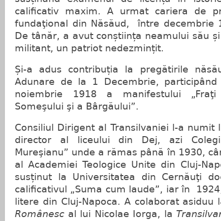
calificativ maxim. A urmat cariera de p
fundaţional din Năsăud, între decembrie 
De tânăr, a avut conștiința neamului său și a
militant, un patriot nedezmințit.
Și-a adus contribuția la pregătirile nă
Adunare de la 1 Decembrie, participând 
noiembrie 1918 a manifestului „Fraţ
Someşului şi a Bârgăului”.
Consiliul Dirigent al Transilvaniei l-a numi
director al liceului din Dej, azi Coleg
Mureşianu” unde a rămas până în 1930, cân
al Academiei Teologice Unite din Cluj-Nap
susținut la Universitatea din Cernăuţi doc
calificativul „Suma cum laude”, iar în 1924
litere din Cluj-Napoca. A colaborat asiduu l
Românesc
al lui Nicolae Iorga, la
Transilva