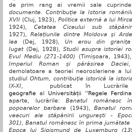
de prim rang ai vremii sale cuprinde
documente. Contribuție la Istoria românil
XVII
(Cluj, 1923),
Politica externă a lui Mirc
1924),
Cetatea Ciceului sub stăpâni
1927),
Relațiunile dintre Moldova și Arde
lea
(Dej, 1928),
Un erou din granița 
Iugat
(Dej, 1928),
Studii asupra istoriei r
Evul Mediu (271-1400)
(Timișoara, 1943)
Imperiul Roman și părăsirea Daciei
,
demolatoare a teoriei neorosleriene a lu
studiul
Ohtum, contribuție istorică la istor
IX-XI
, publicat în Lucrări
geografie
al
Universității ''Regele Ferdina
aparte, lucrările:
Banatul românesc în
popoarelor barbare
(1943),
Banatul româ
veacuri ale stăpânirii ungurești - Epo
301)
,
Banatul românesc în prima jumătate a
Epoca lui Sigismund de Luxemburg (13