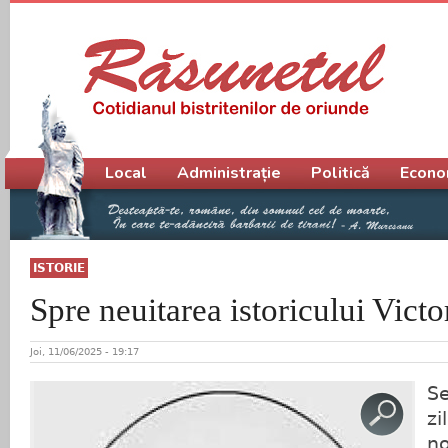
Meniu principal
Local
Administrație
Politică
Econo
ISTORIE
Spre neuitarea istoricului Vic
Joi, 11/06/2025 - 19:17
S
z
n