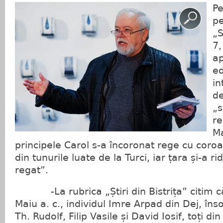
Pe
pe
„S
7,
ap
ed
in
de
„s
re
Ma
principele Carol s-a încoronat rege cu coro
din tunurile luate de la Turci, iar țara și-a ri
regat”.
-La rubrica „Știri din Bistrița” citim c
Maiu a. c., individul Imre Arpad din Dej, în
Th. Rudolf, Filip Vasile și David Iosif, toți di