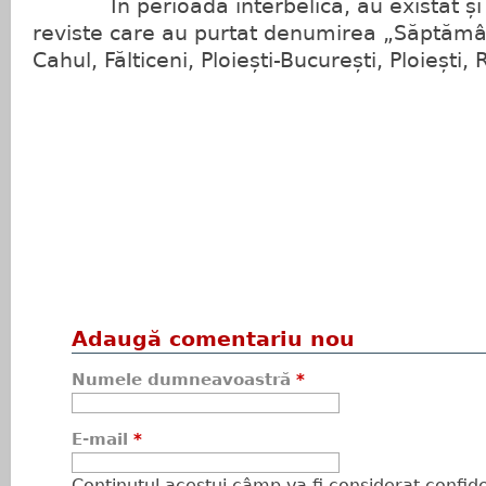
În perioada interbelică, au existat și în 
reviste care au purtat denumirea „Săptămân
Cahul, Fălticeni, Ploiești-București, Ploiești
Adaugă comentariu nou
Numele dumneavoastră
*
E-mail
*
Conţinutul acestui câmp va fi considerat confiden