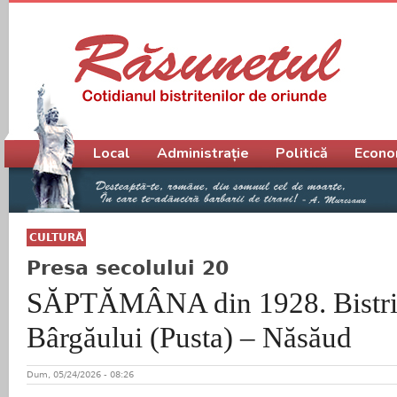
Meniu principal
Local
Administrație
Politică
Econo
CULTURĂ
Presa secolului 20
SĂPTĂMÂNA din 1928. Bistrița
Bârgăului (Pusta) – Năsăud
Dum, 05/24/2026 - 08:26