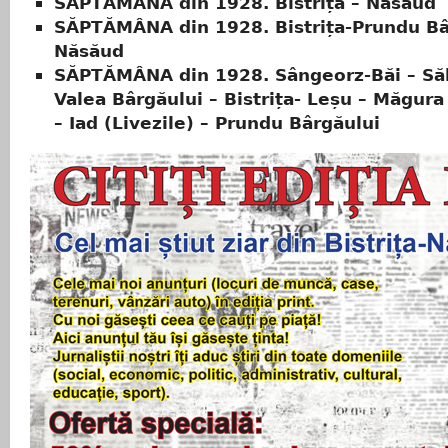
SĂPTĂMÂNA din 1928. Bistrița – Năsăud
SĂPTĂMÂNA din 1928. Bistrița-Prundu Bâ
Năsăud
SĂPTĂMÂNA din 1928. Sângeorz-Băi – Săl
Valea Bârgăului – Bistrița- Leșu – Măgura
– Iad (Livezile) – Prundu Bârgăului