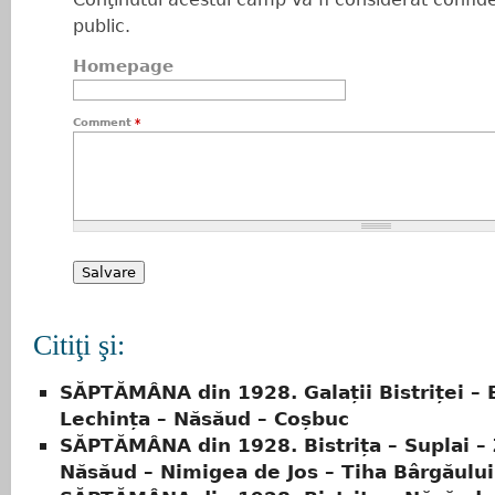
public.
Homepage
Comment
*
Citiţi şi:
SĂPTĂMÂNA din 1928. Galații Bistriței – B
Lechința – Năsăud – Coșbuc
SĂPTĂMÂNA din 1928. Bistrița – Suplai – 
Năsăud – Nimigea de Jos – Tiha Bârgăului