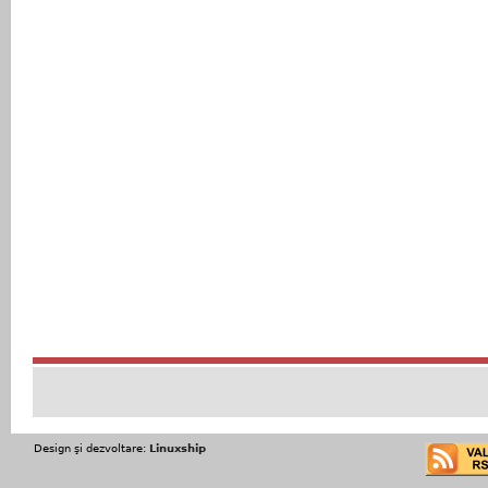
Design şi dezvoltare:
Linuxship