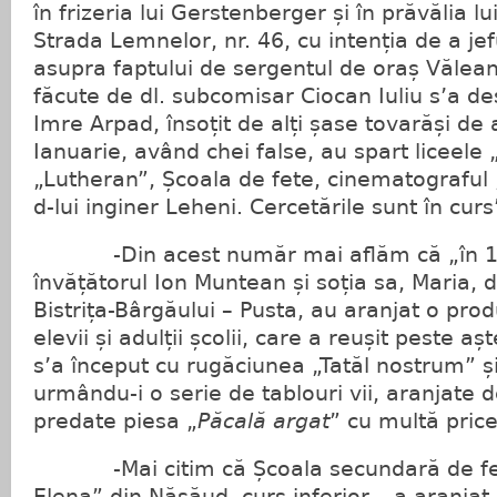
în frizeria lui Gerstenberger și în prăvălia lu
Strada Lemnelor, nr. 46, cu intenția de a jefu
asupra faptului de sergentul de oraș Vălean 
făcute de dl. subcomisar Ciocan Iuliu s’a de
Imre Arpad, însoțit de alți șase tovarăși de a
Ianuarie, având chei false, au spart liceele
„Lutheran”, Școala de fete, cinematograful 
d-lui inginer Leheni. Cercetările sunt în curs
-Din acest număr mai aflăm că „în 16 A
învățătorul Ion Muntean și soția sa, Maria, 
Bistrița-Bârgăului – Pusta, au aranjat o prod
elevii și adulții școlii, care a reușit peste 
s’a început cu rugăciunea „Tatăl nostrum” și
urmându-i o serie de tablouri vii, aranjate
predate piesa „
Păcală argat
” cu multă pric
-Mai citim că Școala secundară de fet
Elena” din Năsăud, curs inferior, „a aranjat