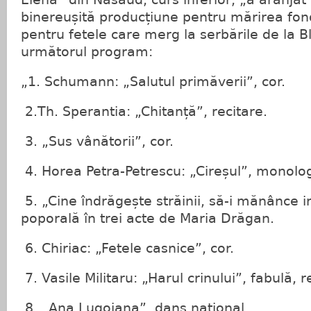
binereușită producțiune pentru mărirea fon
pentru fetele care merg la serbările de la B
următorul program:
„1. Schumann: „Salutul primăverii”, cor.
2.Th. Sperantia: „Chitanță”, recitare.
3. „Sus vânătorii”, cor.
4. Horea Petra-Petrescu: „Cireșul”, monolo
5. „Cine îndrăgește străinii, să-i mănânce i
poporală în trei acte de Maria Drăgan.
6. Chiriac: „Fetele casnice”, cor.
7. Vasile Militaru: „Harul crinului”, fabulă, r
8. „Ana Lugojana”, dans național.