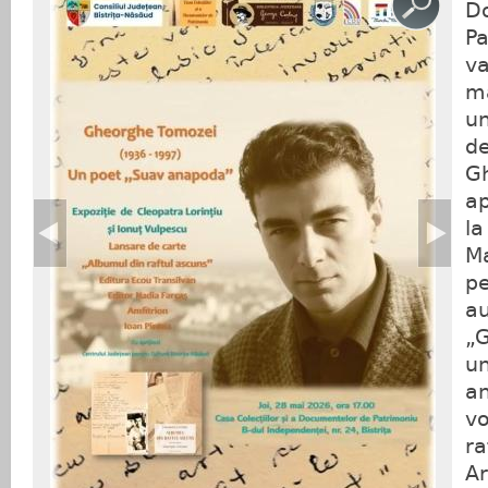
D
Pa
va
ma
u
de
Gh
ap
la
Ma
pe
au
„
u
an
vo
ra
A