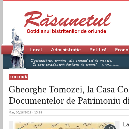
Meniu principal
Local
Administrație
Politică
Econo
CULTURĂ
Gheorghe Tomozei, la Casa Cole
Documentelor de Patrimoniu di
Mar, 05/26/2026 - 15:18
La