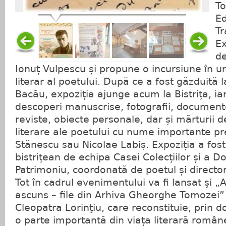
To
Ed
Tr
Ex
de
Ionuț Vulpescu și propune o incursiune în un
literar al poetului. După ce a fost găzduită l
Bacău, expoziția ajunge acum la Bistrița, ia
descoperi manuscrise, fotografii, document
reviste, obiecte personale, dar și mărturii d
literare ale poetului cu nume importante p
Stănescu sau Nicolae Labiș. Expoziția a fost
bistrițean de echipa Casei Colecțiilor și a 
Patrimoniu, coordonată de poetul și director
Tot în cadrul evenimentului va fi lansat şi „
ascuns – file din Arhiva Gheorghe Tomozei
Cleopatra Lorinţiu, care reconstituie, prin 
o parte importantă din viața literară român