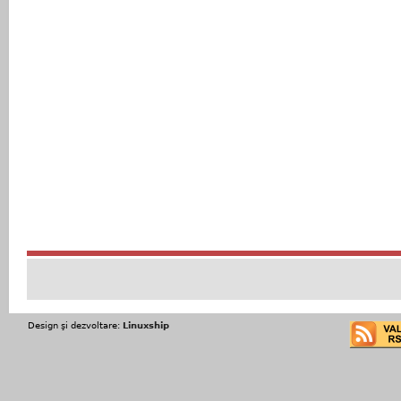
Design şi dezvoltare:
Linuxship